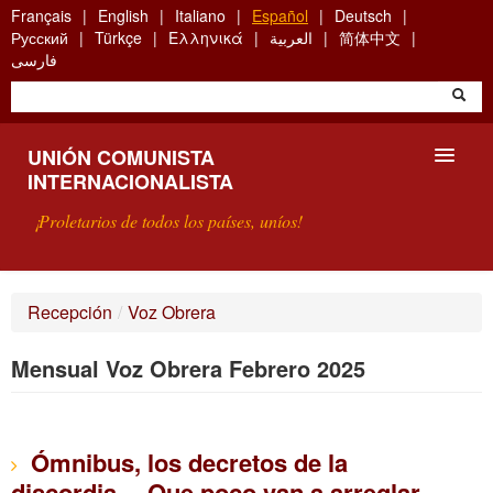
Skip
Français
English
Italiano
Español
Deutsch
to
Русский
Türkçe
Ελληνικά
العربية
简体中文
main
فارسی
content
UNIÓN COMUNISTA
INTERNACIONALISTA
¡Proletarios de todos los países, uníos!
PRESENTACIÓN
Recepción
/
Voz Obrera
¿QUÉ ES LA UCI?
Mensual Voz Obrera Febrero 2025
BÚSQUEDA
CONTACTARNOS
Ómnibus, los decretos de la
discordia… Que poco van a arreglar