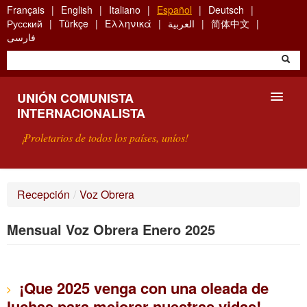
Skip
Français
English
Italiano
Español
Deutsch
to
Русский
Türkçe
Ελληνικά
العربية
简体中文
main
فارسی
content
UNIÓN COMUNISTA
INTERNACIONALISTA
¡Proletarios de todos los países, uníos!
PRESENTACIÓN
Recepción
/
Voz Obrera
¿QUÉ ES LA UCI?
Mensual Voz Obrera Enero 2025
BÚSQUEDA
CONTACTARNOS
¡Que 2025 venga con una oleada de
luchas para mejorar nuestras vidas!