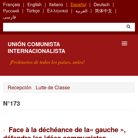
Skip
Français
English
Italiano
Español
Deutsch
to
Русский
Türkçe
Ελληνικά
العربية
简体中文
main
فارسی
content
UNIÓN COMUNISTA
INTERNACIONALISTA
¡Proletarios de todos los países, uníos!
PRESENTACIÓN
Recepción
/
Lutte de Classe
¿QUÉ ES LA UCI?
N°173
BÚSQUEDA
CONTACTARNOS
Face à la déchéance de la« gauche »,
défendre les idées communistes