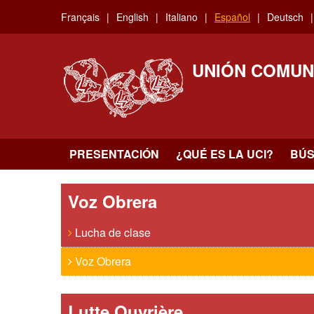
Skip
Français
English
Italiano
Español
Deutsch
to
main
content
UNIÓN COMUN
PRESENTACIÓN
¿QUÉ ES LA UCI?
BÚ
Voz Obrera
Lucha de clase
Voz Obrera
Lutte Ouvrière