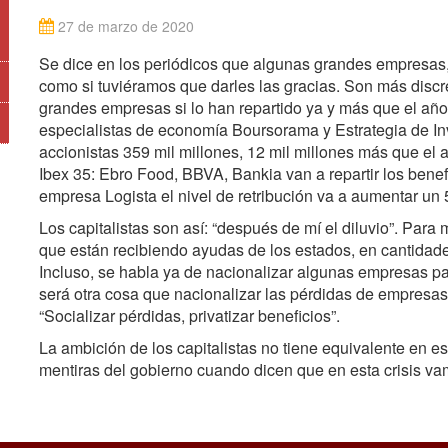
27 de marzo de 2020
Se dice en los periódicos que algunas grandes empresas, t
como si tuviéramos que darles las gracias. Son más discr
grandes empresas si lo han repartido ya y más que el añ
especialistas de economía Boursorama y Estrategia de Inv
accionistas 359 mil millones, 12 mil millones más que el 
Ibex 35: Ebro Food, BBVA, Bankia van a repartir los benef
empresa Logista el nivel de retribución va a aumentar un
Los capitalistas son así: “después de mí el diluvio”. Pa
que están recibiendo ayudas de los estados, en cantidades
Incluso, se habla ya de nacionalizar algunas empresas par
será otra cosa que nacionalizar las pérdidas de empresas e
“Socializar pérdidas, privatizar beneficios”.
La ambición de los capitalistas no tiene equivalente en e
mentiras del gobierno cuando dicen que en esta crisis v