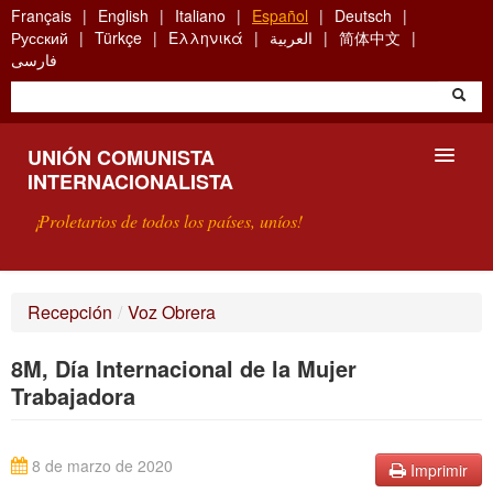
Skip
Français
English
Italiano
Español
Deutsch
to
Русский
Türkçe
Ελληνικά
العربية
简体中文
main
فارسی
content
UNIÓN COMUNISTA
INTERNACIONALISTA
¡Proletarios de todos los países, uníos!
PRESENTACIÓN
Recepción
/
Voz Obrera
¿QUÉ ES LA UCI?
8M, Día Internacional de la Mujer
BÚSQUEDA
Trabajadora
CONTACTARNOS
8 de marzo de 2020
Imprimir