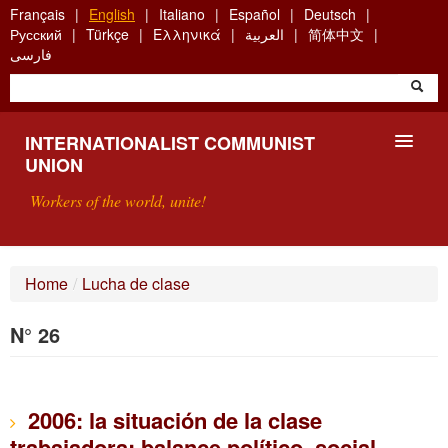
Skip
Français
English
Italiano
Español
Deutsch
to
Русский
Türkçe
Ελληνικά
العربية
简体中文
main
فارسی
content
INTERNATIONALIST COMMUNIST
UNION
Workers of the world, unite!
PRESENTATION
Home
/
Lucha de clase
ABOUT THE ICU
N° 26
SEARCH
CONTACT
2006: la situación de la clase
trabajadora; balance político, social