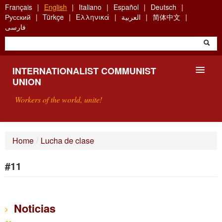
Skip
Français
English
Italiano
Español
Deutsch
to
Русский
Türkçe
Ελληνικά
العربية
简体中文
main
فارسی
content
INTERNATIONALIST COMMUNIST
UNION
Workers of the world, unite!
PRESENTATION
Home
/
Lucha de clase
ABOUT THE ICU
#11
SEARCH
CONTACT
Noticias