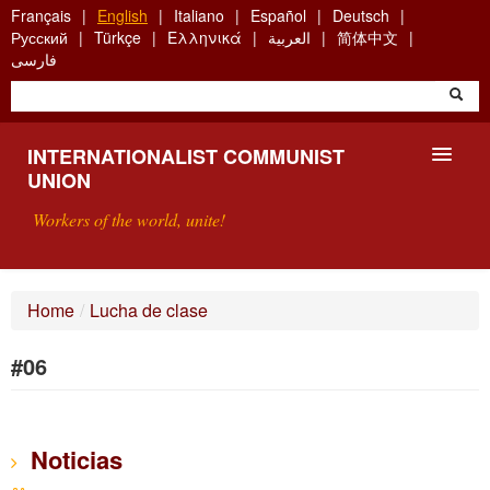
Skip
Français
English
Italiano
Español
Deutsch
to
Русский
Türkçe
Ελληνικά
العربية
简体中文
main
فارسی
content
INTERNATIONALIST COMMUNIST
UNION
Workers of the world, unite!
PRESENTATION
Home
/
Lucha de clase
ABOUT THE ICU
#06
SEARCH
CONTACT
Noticias