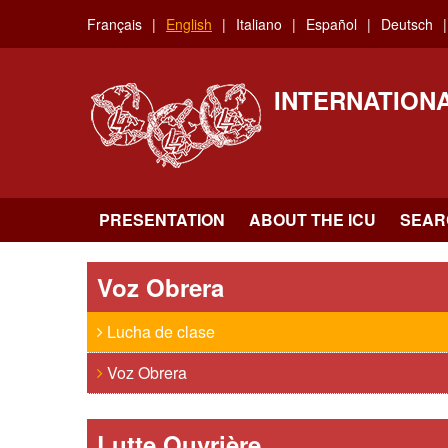
Skip
Français
English
Italiano
Español
Deutsch
to
main
content
INTERNATION
PRESENTATION
ABOUT THE ICU
SEAR
Voz Obrera
Lucha de clase
Voz Obrera
Lutte Ouvrière