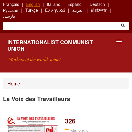
Skip
Français
English
Italiano
Español
Deutsch
to
Русский
Türkçe
Ελληνικά
العربية
简体中文
main
فارسی
content
INTERNATIONALIST COMMUNIST
UNION
Workers of the world, unite!
PRESENTATION
Home
ABOUT THE ICU
La Voix des Travailleurs
SEARCH
CONTACT
326
Mai 2025