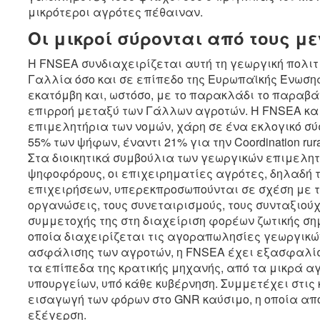
μικρότεροι αγρότες πέθαιναν.
Οι μικροί σύρονται από τους μ
Η FNSEA συνδιαχειρίζεται αυτή τη γεωργική πολιτ
Γαλλία όσο και σε επίπεδο της Ευρωπαϊκής Ένωσης.
εκατόμβη και, ωστόσο, με το παρακλάδι το παραβά
επιρροή μεταξύ των Γάλλων αγροτών. Η FNSEA και 
επιμελητήρια των νομών, χάρη σε ένα εκλογικό σύσ
55% των ψήφων, έναντι 21% για την Coordination rura
Στα διοικητικά συμβούλια των γεωργικών επιμελητ
ψηφοφόρους, οι επιχειρηματίες αγρότες, δηλαδή 
επιχειρήσεων, υπερεκπροσωπούνται σε σχέση με τ
οργανώσεις, τους συνεταιρισμούς, τους συνταξιούχ
συμμετοχής της στη διαχείριση φορέων ζωτικής ση
οποία διαχειρίζεται τις αγοραπωλησίες γεωργικών
ασφάλισης των αγροτών, η FNSEA έχει εξασφαλίσ
τα επίπεδα της κρατικής μηχανής, από τα μικρά α
υπουργείων, υπό κάθε κυβέρνηση. Συμμετέχει στις
εισαγωγή των φόρων στο GNR καύσιμο, η οποία απ
εξέγερση.