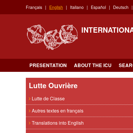
Skip
Français
English
Italiano
Español
Deutsch
to
main
content
INTERNATION
PRESENTATION
ABOUT THE ICU
SEAR
Lutte Ouvrière
Lutte de Classe
Autres textes en français
Translations into English