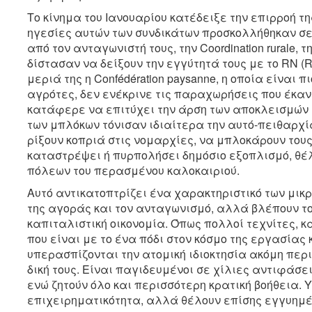
Το κίνημα του Ιανουαρίου κατέδειξε την επιρροή τη
ηγεσίες αυτών των συνδικάτων προσκολλήθηκαν σε
από τον ανταγωνιστή τους, την Coordination rurale,
δίστασαν να δείξουν την εγγύτητά τους με το RN (Ra
μεριά της η Confédération paysanne, η οποία είναι 
αγρότες, δεν ενέκρινε τις παραχωρήσεις που έκαν
κατάφερε να επιτύχει την άρση των αποκλεισμών 
των μπλόκων τόνισαν ιδιαίτερα την αυτό-πειθαρχία
ρίξουν κοπριά στις νομαρχίες, να μπλοκάρουν του
καταστρέψει ή πυρπολήσει δημόσιο εξοπλισμό, θέ
πόλεων του περασμένου καλοκαιριού.
Αυτό αντικατοπτρίζει ένα χαρακτηριστικό των μικ
της αγοράς και τον ανταγωνισμό, αλλά βλέπουν το
καπιταλιστική οικονομία. Όπως πολλοί τεχνίτες,
που είναι με το ένα πόδι στον κόσμο της εργασίας 
υπερασπίζονται την ατομική ιδιοκτησία ακόμη περ
δική τους. Είναι παγιδευμένοι σε χίλιες αντιφάσε
ενώ ζητούν όλο και περισσότερη κρατική βοήθεια.
επιχειρηματικότητα, αλλά θέλουν επίσης εγγυημέ