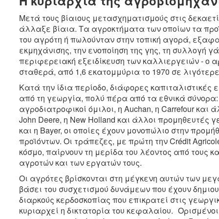
Η κυριαρχία της αγροβιομηχαν
Μετά τους βίαιους μετασχηματισμούς στις δεκαετίε
άλλαξε βίαια. Τα αγροκτήματα των οποίων τα προ
του αγρότη ή πωλούνταν στην τοπική αγορά, εξαφα
εκμηχάνισης, την ενοποίηση της γης, τη συλλογή γ
περιφερειακή εξειδίκευση των καλλιεργειών - ο 
σταθερά, από 1,6 εκατομμύρια το 1970 σε λιγότερες
Κατά την ίδια περίοδο, διάφορες καπιταλιστικές 
από τη γεωργία, πολύ πέρα από τα εθνικά σύνορα: Η 
αγροδιατροφικοί όμιλοι, η Auchan, η Carrefour και
John Deere, η New Holland και άλλοι προμηθευτές γε
και η Bayer, οι οποίες έχουν μονοπώλιο στην προμ
προϊόντων. Οι τράπεζες, με πρώτη την Crédit Agric
κόσμο, παίρνουν τη μερίδα του λέοντος από τους 
αγροτών και των εργατών τους.
Οι αγρότες βρίσκονται στη μέγκενη αυτών των μεγα
βάσει του συσχετισμού δυνάμεων που έχουν δημιου
διαρκούς κερδοσκοπίας που επικρατεί στις γεωργι
κυριαρχεί η δικτατορία του κεφαλαίου. Ορισμένοι