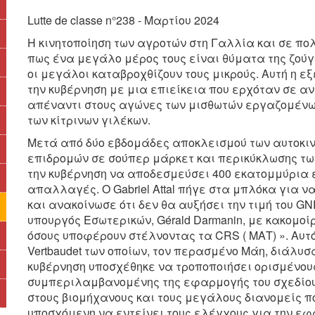
Lutte de classe n°238 - Μαρτίου 2024
Η κινητοποίηση των αγροτών στη Γαλλία και σε π
πως ένα μεγάλο μέρος τους είναι θύματα της ζούγ
οι μεγάλοι καταβροχθίζουν τους μικρούς. Αυτή η 
την κυβέρνηση με μια επιείκεια που ερχόταν σε α
απέναντι στους αγώνες των μισθωτών εργαζομένων
των κίτρινων γιλέκων.
Μετά από δύο εβδομάδες αποκλεισμού των αυτοκιν
επιδρομών σε σούπερ μάρκετ και περικύκλωσης τ
την κυβέρνηση να αποδεσμεύσει 400 εκατομμύρια 
απαλλαγές. Ο Gabriel Attal πήγε στα μπλόκα για ν
και ανακοίνωσε ότι δεν θα αυξήσει την τιμή του GN
υπουργός Εσωτερικών, Gérald Darmanin, με κακομο
όσους υποφέρουν στέλνοντας τα CRS ( ΜΑΤ) ». Αυτ
Vertbaudet των οποίων, τον περασμένο Μάη, διάλυ
κυβέρνηση υποσχέθηκε να τροποποιήσει ορισμένους
συμπεριλαμβανομένης της εφαρμογής του σχεδίου 
στους βιομήχανους και τους μεγάλους διανομείς π
υποσχόμενη να εντείνει τους ελέγχους για την εφα