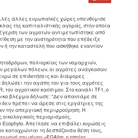
ολλές άλλες ευρωπαϊκές χώρες υπενθύμισε
κλας της καπιταλιστικής αγοράς, στην οποία
εξέγερση των αγροτών αντιμετωπίστηκε από
ντίθεση με την αυστηρότητα που επέδειξε
 ή την καταστολή που ασκήθηκε εναντίον
ητοδρόμων, πολιορκίας των νομαρχιών,
ων μεγάλων πόλεων, οι αγρότες ανάγκασαν
ευρώ σε επιδοτήσεις και διάφορες
α δηλώσει την αγάπη του για τους αγρότες
R, του αγροτικού καύσιμου. Στο κανάλι TF1, ο
ίρικο βλέμμα δήλωσε: "Δεν απαντάμε σε
ό δεν πρέπει να άρεσε στις εργάτριες της
σαν την απεργιακή περιφρούρηση. Η
 οικολογικούς περιορισμούς,
Ecophyto. Απείλησε να επιβάλει κυρώσεις
ου καταχρώνται τη δεσπόζουσα θέση τους,
ρμογή του νόμου ¬EGAlim, ο οποίος