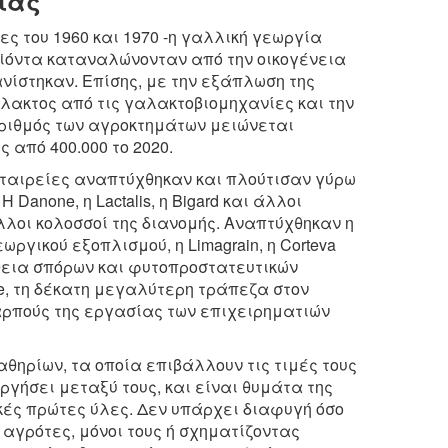
ίας
ς του 1960 και 1970 -η γαλλική γεωργία
ϊόντα καταναλώνονταν από την οικογένεια
νίστηκαν. Επίσης, με την εξάπλωση της
άλακτος από τις γαλακτοβιομηχανίες και την
αριθμός των αγροκτημάτων μειώνεται
 από 400.000 το 2020.
εταιρείες αναπτύχθηκαν και πλούτισαν γύρω
Danone, η Lactalis, η Bigard και άλλοι
 άλλοι κολοσσοί της διανομής. Αναπτύχθηκαν η
ωργικού εξοπλισμού, η Limagrain, η Corteva
ήθεια σπόρων και φυτοπροστατευτικών
ole, τη δέκατη μεγαλύτερη τράπεζα στον
καρπούς της εργασίας των επιχειρηματιών
θηρίων, τα οποία επιβάλλουν τις τιμές τους
ργήσει μεταξύ τους, και είναι θυμάτα της
κές πρώτες ύλες. Δεν υπάρχει διαφυγή όσο
 αγρότες, μόνοι τους ή σχηματίζοντας