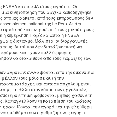
ς FNSEA και του JA στους αγρότες. Οι
 μια κινητοποίηση που αρχικά καθοδηγήθηκε
 της οποίας αρκετοί από τους εκπροσώπους δεν
ssemblement national της Le Pen). Από τη
πιο αριστερή και εκπροσωπεί τους μικρότερους
ε η κυβέρνηση. Παρ΄όλα αυτά η FNSEA
χωρίς δισταγμό. Μάλιστα, οι διοργανωτές
 τους. Αυτοί που δεν διστάζουν ποτέ να
ς δρόμους και έχουν πολλές φορές
λησαν να διακριθούν από τους ταραξίες των
ρών αγροτών: συνθλίβονται από την οικονομία
 μέλλον τους μόνο σε αυτή την
 καταστηματάρχες και αυτοαπασχολούμενοι,
και με το άλλο στον κόσμο των εργοδοτών,
ισσότερο επειδή φοβούνται μήπως χάσουν τη
ις. Καταγγέλλουν τη καταπίεση του κράτους,
 Υπερασπίζονται την αγορά και την ελεύθερη
να εισοδήματα και ρυθμιζόμενες αγορές.