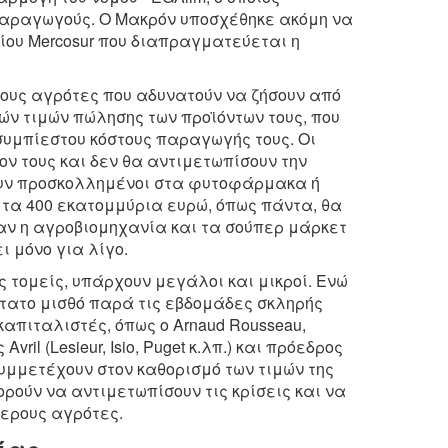
ς παραγωγούς. Ο Μακρόν υποσχέθηκε ακόμη να
ίου Mercosur που διαπραγματεύεται η
 τους αγρότες που αδυνατούν να ζήσουν από
ών τιμών πώλησης των προϊόντων τους, που
συμπίεστου κόστους παραγωγής τους. Οι
ν τους και δεν θα αντιμετωπίσουν την
ουν προσκολλημένοι στα φυτοφάρμακα ή
 τα 400 εκατομμύρια ευρώ, όπως πάντα, θα
αν η αγροβιομηχανία και τα σούπερ μάρκετ
ι μόνο για λίγο.
ς τομείς, υπάρχουν μεγάλοι και μικροί. Ενώ
ώτατο μισθό παρά τις εβδομάδες σκληρής
απιταλιστές, όπως ο Arnaud Rousseau,
l (Lesieur, Isio, Puget κ.λπ.) και πρόεδρος
συμμετέχουν στον καθορισμό των τιμών της
ούν να αντιμετωπίσουν τις κρίσεις και να
τερους αγρότες.