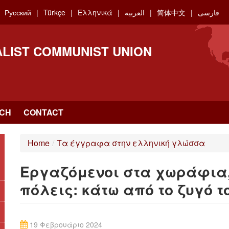
Русский
Türkçe
Ελληνικά
العربية
简体中文
فارسی
ALIST COMMUNIST UNION
CH
CONTACT
Home
/
Τα έγγραφα στην ελληνική γλώσσα
Εργαζόμενοι στα χωράφια,
πόλεις: κάτω από το ζυγό 
19 Φεβρουάριο 2024