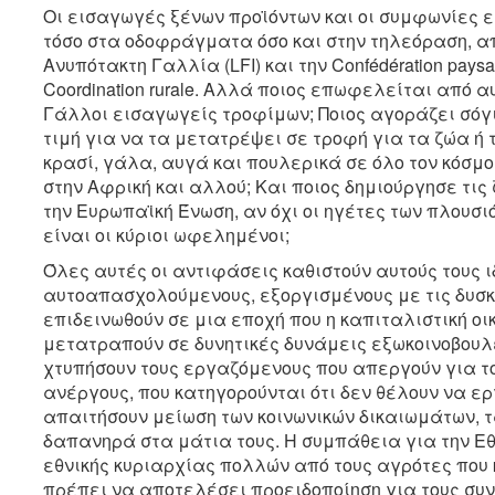
Οι εισαγωγές ξένων προϊόντων και οι συμφωνίες 
τόσο στα οδοφράγματα όσο και στην τηλεόραση, α
Ανυπότακτη Γαλλία (LFI) και την Confédération pay
Coordination rurale. Αλλά ποιος επωφελείται από αυ
Γάλλοι εισαγωγείς τροφίμων; Ποιος αγοράζει σόγ
τιμή για να τα μετατρέψει σε τροφή για τα ζώα ή 
κρασί, γάλα, αυγά και πουλερικά σε όλο τον κόσμ
στην Αφρική και αλλού; Και ποιος δημιούργησε τι
την Ευρωπαϊκή Ένωση, αν όχι οι ηγέτες των πλουσι
είναι οι κύριοι ωφελημένοι;
Όλες αυτές οι αντιφάσεις καθιστούν αυτούς τους ι
αυτοαπασχολούμενους, εξοργισμένους με τις δυσκο
επιδεινωθούν σε μια εποχή που η καπιταλιστική οι
μετατραπούν σε δυνητικές δυνάμεις εξωκοινοβουλ
χτυπήσουν τους εργαζόμενους που απεργούν για το
ανέργους, που κατηγορούνται ότι δεν θέλουν να ερ
απαιτήσουν μείωση των κοινωνικών δικαιωμάτων, τ
δαπανηρά στα μάτια τους. Η συμπάθεια για την Εθν
εθνικής κυριαρχίας πολλών από τους αγρότες που κ
πρέπει να αποτελέσει προειδοποίηση για τους συ