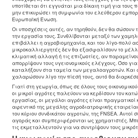
υποτίθεται ότι εγγυάται μια δίκαιη τιμή για του
μην επικυρώσει τη συμφωνία του ελεύθερου εμπορ
Ευρωπαϊκή Ένωση.
Οι υποσχέσεις αυτές, αν τηρηθούν, δεν θα σώσουν
την εργασία τους. Συνθλίβονται μεταξύ των χαμηλ
επιβάλλει η αγροβιομηχανία, και του λίγο-πολύ α
μικροκαλλιεργητές δεν θα εξασφαλίσουν το μέλλο
κλιματική αλλαγή ή τις επιζωοτίες, αν παραμείν
απορρίψουν τους υγειονομικούς ελέγχους. Όσο για
καταλήξουν στα ταμεία των μεγαλοαγροτών. Και 
χαλαρώσουν λίγο την πίεσή τους, αυτό θα διαρκέσε
Γιατί στη γεωργία, όπως σε όλους τους οικονομικού
οι μικροί αγρότες παλεύουν να κερδίσουν τον κατ
εργασίας, οι μεγάλοι αγρότες είναι πραγματικοί κ
αφεντικό της μεγάλης αγροδιατροφικής εταιρείας Avri
του κύριου συνδικάτου αγροτών, της FNSEA. Αυτοί 
αγοράς και συμπεριφέρονται ως χρηματιστές. Μπορ
τις εκμεταλλευτούν για να συντρίψουν τους μικρό