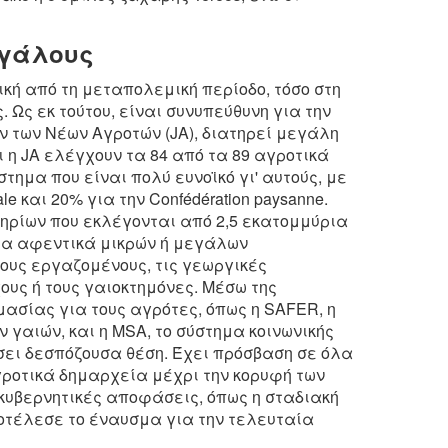
εγάλους
ική από τη μεταπολεμική περίοδο, τόσο στη
 Ως εκ τούτου, είναι συνυπεύθυνη για την
ν των Νέων Αγροτών (JA), διατηρεί μεγάλη
η JA ελέγχουν τα 84 από τα 89 αγροτικά
τημα που είναι πολύ ευνοϊκό γι' αυτούς, με
le και 20% για την Confédération paysanne.
ηρίων που εκλέγονται από 2,5 εκατομμύρια
τα αφεντικά μικρών ή μεγάλων
ους εργαζομένους, τις γεωργικές
ους ή τους γαιοκτημόνες. Μέσω της
μασίας για τους αγρότες, όπως η SAFER, η
 γαιών, και η MSA, το σύστημα κοινωνικής
ει δεσπόζουσα θέση. Έχει πρόσβαση σε όλα
γροτικά δημαρχεία μέχρι την κορυφή των
 κυβερνητικές αποφάσεις, όπως η σταδιακή
οτέλεσε το έναυσμα για την τελευταία