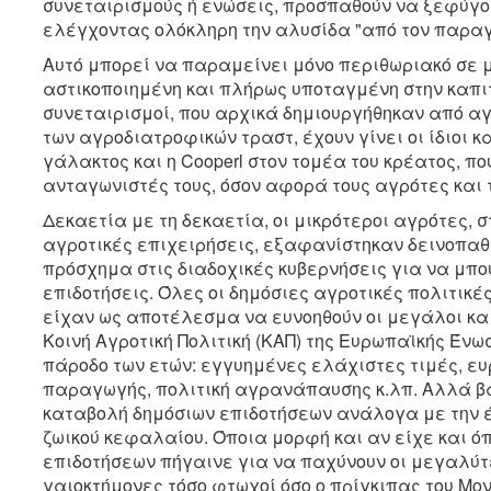
συνεταιρισμούς ή ενώσεις, προσπαθούν να ξεφύγο
ελέγχοντας ολόκληρη την αλυσίδα "από τον παρα
Αυτό μπορεί να παραμείνει μόνο περιθωριακό σε μ
αστικοποιημένη και πλήρως υποταγμένη στην καπι
συνεταιρισμοί, που αρχικά δημιουργήθηκαν από α
των αγροδιατροφικών τραστ, έχουν γίνει οι ίδιοι κ
γάλακτος και η Cooperl στον τομέα του κρέατος, πο
ανταγωνιστές τους, όσον αφορά τους αγρότες και 
Δεκαετία με τη δεκαετία, οι μικρότεροι αγρότες, 
αγροτικές επιχειρήσεις, εξαφανίστηκαν δεινοπαθώ
πρόσχημα στις διαδοχικές κυβερνήσεις για να μπ
επιδοτήσεις. Όλες οι δημόσιες αγροτικές πολιτικές
είχαν ως αποτέλεσμα να ευνοηθούν οι μεγάλοι και
Κοινή Αγροτική Πολιτική (ΚΑΠ) της Ευρωπαϊκής Έν
πάροδο των ετών: εγγυημένες ελάχιστες τιμές, ε
παραγωγής, πολιτική αγρανάπαυσης κ.λπ. Αλλά βα
καταβολή δημόσιων επιδοτήσεων ανάλογα με την έ
ζωικού κεφαλαίου. Όποια μορφή και αν είχε και ό
επιδοτήσεων πήγαινε για να παχύνουν οι μεγαλύτ
γαιοκτήμονες τόσο φτωχοί όσο ο πρίγκιπας του Μονα