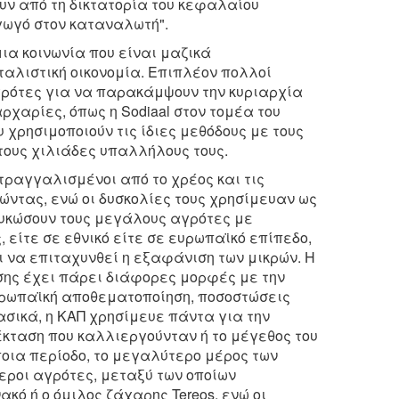
υν από τη δικτατορία του κεφαλαίου
γωγό στον καταναλωτή".
ια κοινωνία που είναι μαζικά
ταλιστική οικονομία. Επιπλέον πολλοί
γρότες για να παρακάμψουν την κυριαρχία
αρχαρίες, όπως η Sodiaal στον τομέα του
υ χρησιμοποιούν τις ίδιες μεθόδους με τους
τους χιλιάδες υπαλλήλους τους.
στραγγαλισμένοι από το χρέος και τις
ντας, ενώ οι δυσκολίες τους χρησίμευαν ως
ουκώσουν τους μεγάλους αγρότες με
, είτε σε εθνικό είτε σε ευρωπαϊκό επίπεδο,
 να επιταχυνθεί η εξαφάνιση των μικρών. Η
ωσης έχει πάρει διάφορες μορφές με την
υρωπαϊκή αποθεματοποίηση, ποσοστώσεις
σικά, η ΚΑΠ χρησίμευε πάντα για την
κταση που καλλιεργούνταν ή το μέγεθος του
ποια περίοδο, το μεγαλύτερο μέρος των
εροι αγρότες, μεταξύ των οποίων
κό ή ο όμιλος ζάχαρης Tereos, ενώ οι