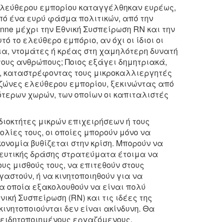
ελεύθερου εμπορίου καταγγέλθηκαν ευρέως,
πό ένα ευρύ φάσμα πολιτικών, από την
sanne μέχρι την Εθνική Συσπείρωση RN και την
τό το ελεύθερο εμπόριο, αν όχι οι ίδιοι οι
ια, ντομάτες ή κρέας στη χαμηλότερη δυνατή
τους ανθρώπους; Ποιος εξάγει δημητριακά,
ο, καταστρέφοντας τους μικροκαλλιεργητές
ς ζώνες ελεύθερου εμπορίου, ξεκινώντας από
ότερων χωρών, των οποίων οι καπιταλιστές
διοκτήτες μικρών επιχειρήσεων ή τους
λίες τους, οι οποίες μπορούν μόνο να
κονομία βυθίζεται στην κρίση. Μπορούν να
ευτικής δράσης στρατεύματα έτοιμα να
υς μισθούς τους, να επιτεθούν στους
γαστούν, ή να κινητοποιηθούν για να
α οποία εξακολουθούν να είναι πολύ
ική Συσπείρωση (RN) και τις ιδέες της
ινητοποιούνται δεν είναι ακίνδυνη. Θα
νειδητοποιημένους εργαζόμενους.