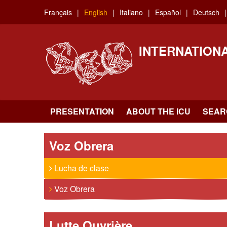
Skip
Français
English
Italiano
Español
Deutsch
to
main
content
INTERNATION
PRESENTATION
ABOUT THE ICU
SEAR
Voz Obrera
Lucha de clase
Voz Obrera
Lutte Ouvrière