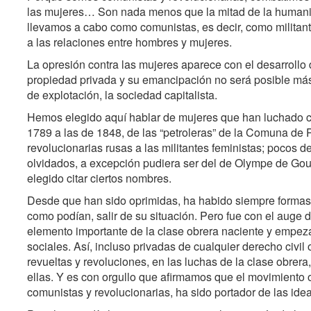
las mujeres… Son nada menos que la mitad de la humanida
llevamos a cabo como comunistas, es decir, como militan
a las relaciones entre hombres y mujeres.
La opresión contra las mujeres aparece con el desarrollo
propiedad privada y su emancipación no será posible más
de explotación, la sociedad capitalista.
Hemos elegido aquí hablar de mujeres que han luchado c
1789 a las de 1848, de las “petroleras” de la Comuna de P
revolucionarias rusas a las militantes feministas; pocos 
olvidados, a excepción pudiera ser del de Olympe de Gou
elegido citar ciertos nombres.
Desde que han sido oprimidas, ha habido siempre formas d
como podían, salir de su situación. Pero fue con el auge d
elemento importante de la clase obrera naciente y empez
sociales. Así, incluso privadas de cualquier derecho civil 
revueltas y revoluciones, en las luchas de la clase obrer
ellas. Y es con orgullo que afirmamos que el movimiento 
comunistas y revolucionarias, ha sido portador de las id