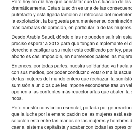
Pero hoy en día hay que constatar que la situación de las
dramáticamente. Esta situación es una de las consecuenci
putrefacto y está ligada también al retroceso del movimie
la explotación, la burguesía para mantener su dominación 
más bárbaras de opresión, en particular la de las mujeres
Desde Arabia Saudí, dónde ellas no pueden salir sin es
preciso esperar a 2013 para que tengan simplemente el d
derecho a castigar a su mujer está codificado por ley, pa
aborto es casi imposible, en numerosos países las muje
Entonces, por todas partes, nuestra solidaridad va hacia a
con sus medios, por poder conducir o votar o ir a la escuel
de las mujeres del mundo entero que rechazan la sumisió
sumisión a un dios que les impone esconderse tras un vel
oponen a las corrientes más reaccionarias que abaten la 
ricos.
Pero nuestra convicción esencial, portada por generacion
que la lucha por la emancipación de las mujeres está est
solución está entre las manos de las mujeres y hombres d
caer al sistema capitalista y acabar con todas las opres