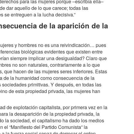
derechos para las mujeres porque –escribía ella–
de dar aquello de lo que carece; todas las
se entreguen a la lucha decisiva.”
secuencia de la aparición de la
mujeres y hombres no es una reivindicación… pues
iferencias biológicas evidentes que existen entre
erían siempre implicar una desigualdad? Claro que
bres no son naturales, contrariamente a lo que
, que hacen de las mujeres seres inferiores. Estas
ria de la humanidad como consecuencia de la
 sociedades primitivas. Y después, en todas las
ino de esta propiedad privada, las mujeres han
d de explotación capitalista, por primera vez en la
ara la desaparición de la propiedad privada, la
o la sociedad, el capitalismo ha dado los medios
 el “Manifiesto del Partido Comunista” la
a la fuerza social capaz de derrocar el orden