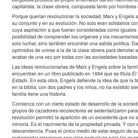
capitalista: la clase obrera, compuesta tanto por hombres
Porque querían revolucionar la sociedad, Marx y Engels 
su conjunto y en su evolución. No solo eran solidarios co
cuya aspiración a que fueran consideradas como iguales 
posibilidad de comprender los orígenes y los mecanismo
solo luchar, sino también encontrar una salida política. Da
oprimidos de unirse a la de la clase obrera para derrotar 
acabar de una vez por todas con las sociedades basadas 
Las ideas revolucionarias de Marx y Engels sobre la famili
encuentran en un libro publicado en 1884 que se titula
El
Estado
. En esta obra, Engels defiende la idea de que la f
en la biblia, con dos padres y los niños, no ha existido s
familia tiene una historia.
Comienza con un cierto estado de desarrollo de la socie
grupos de cazadores-recolectores se sedentarizaron para p
revolución permitió la aparición de un excedente que no
minoría. Es el nacimiento de la propiedad privada. Y con é
descendencia. Pues el único medio de estar seguro de s
reglamentar relaciones sexuales exclusivas para las mujer