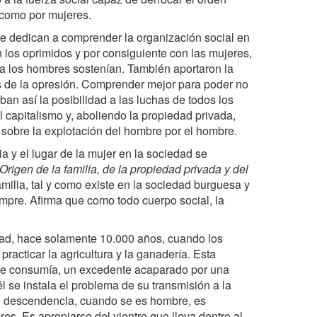
 como por mujeres.
se dedican a comprender la organización social en
n los oprimidos y por consiguiente con las mujeres,
a los hombres sostenían. También aportaron la
s de la opresión. Comprender mejor para poder no
ban así la posibilidad a las luchas de todos los
al capitalismo y, aboliendo la propiedad privada,
sobre la explotación del hombre por el hombre.
a y el lugar de la mujer en la sociedad se
 Origen de la familia, de la propiedad privada y del
amilia, tal y como existe en la sociedad burguesa y
iempre. Afirma que como todo cuerpo social, la
dad, hace solamente 10.000 años, cuando los
racticar la agricultura y la ganadería. Esta
 se consumía, un excedente acaparado por una
l se instala el problema de su transmisión a la
u descendencia, cuando se es hombre, es
es. Es apropiarse del vientre que lleva dentro al