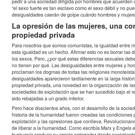
pedir a una sociedad dirigida por hombres que acuerden 
“el sexo fuerte es tan esclavo como el sexo débil y no pue
desigualdades caerán de golpe cuándo hombres y mujeres 
La opresión de las mujeres, una con
propiedad privada
Para nosotros que somos comunistas, la igualdad entre 
esta igualdad es un hecho. Afirmar esto no es borrar las d
los sexos. Pero, ¿por qué estas diferencias sexuales deb
no tienen por qué. Las desigualdades entre mujeres y hom
proclaman los dogmas de todas las religiones monoteístas
desigualdades aparecieron tardíamente en la larga histo
propiedad privada, una novedad en la organización de las
sociedades de explotación que se han sucedido bajo el re
sido rebajadas a un grado inferior.
Pero hace doscientos años, con el desarrollo de la socieda
historia de la humanidad fueron creadas las condiciones p
explotación y las opresiones que conlleva. Revolucionand
de liberar a la humanidad. Como escribía Marx y Engels en
burguesía produce su propio enterrador dando nacimiento 