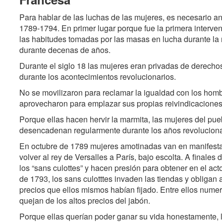
Para hablar de las luchas de las mujeres, es necesario a
1789-1794. En primer lugar porque fue la primera interve
las habitudes tomadas por las masas en lucha durante la 
durante decenas de años.
Durante el siglo 18 las mujeres eran privadas de derecho
durante los acontecimientos revolucionarios.
No se movilizaron para reclamar la igualdad con los hombr
aprovecharon para emplazar sus propias reivindicaciones
Porque ellas hacen hervir la marmita, las mujeres del pu
desencadenan regularmente durante los años revoluciona
En octubre de 1789 mujeres amotinadas van en manifestaci
volver al rey de Versalles a París, bajo escolta. A finale
los “sans culottes” y hacen presión para obtener en el act
de 1793, los sans culotttes invaden las tiendas y obligan
precios que ellos mismos habían fijado. Entre ellos nume
quejan de los altos precios del jabón.
Porque ellas querían poder ganar su vida honestamente, 