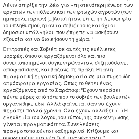
Λένιν στηρίξε την ιδέα για «τη στενότερη ένωση των
εργατών των πόλεων και των φτωχών αγροτών (των
ημιπρολετάριων) [...]Αυτοί ήταν, είπε, η πλειοψηφία
του πληθυσμού, ήταν τα σοβιέτ τους και όχι οι
δημόσιοι υπάλληλοι, που έπρεπε να ασκήσουν
εξουσία και να διοικήσουν τη χώρα. "
Επιτροπές και Σοβιέτ: σε αυτές τις ευέλικτες
μορφές, όπου οι εργαζόμενοι όλο και πιο
συνειτοποιημένοι συγκεντρώνονταν, συζητούσανε,
αποφασίσανε, και βάζανε σε πράξη. Ήταν η
πραγματική εργατική δημοκρατία σε μια πυρετώδη
ατμόσφαιρα εργασίας. Όπως το θέτει ένας
εργαζόμενος από το Σαράτοφ: "Έχουν περάσει
πέντε μέρες από τότε που το σοβιέτ των βουλευτών
οργανώθηκε εδώ. Αλλά φαίνεται σαν να έχουν
περάσει πολλά χρόνια. Όλα έχουν αλλάξει. (...) Η
ελευθερία του λόγου, του τύπου, της συγκέντρωσης
γίνεται πραγματικότητα. Συνελεύσεις
πραγματοποιούνται καθημερινά. Κτίζουμε και
οικοδομούμε μια νέα ζωή, μια νέα τάξη. "