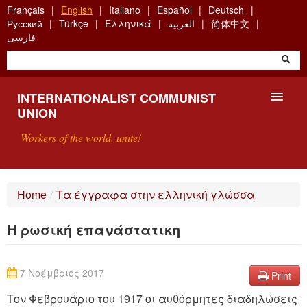
Skip
Français
English
Italiano
Español
Deutsch
to
Русский
Türkçe
Ελληνικά
العربية
简体中文
main
فارسی
content
INTERNATIONALIST COMMUNIST
UNION
Workers of the world, unite!
PRESENTATION
Home
/
Τα έγγραφα στην ελληνική γλώσσα
ABOUT THE ICU
Η ρωσική επανάστατικη
SEARCH
CONTACT
7 Νοέμβριος 2017
Print
Τον Φεβρουάριο του 1917 οι αυθόρμητες διαδηλώσεις