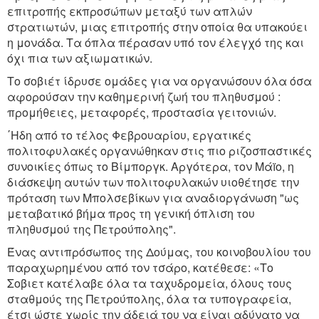
επιτροπής εκπροσώπων μεταξύ των απλών
στρατιωτών, μιας επιτροπής στην οποία θα υπακούει
η μονάδα. Τα όπλα πέρασαν υπό τον έλεγχό της και
όχι πια των αξιωματικών.
Το σοβιέτ ίδρυσε ομάδες για να οργανώσουν όλα όσα
αφορούσαν την καθημερινή ζωή του πληθυσμού :
προμήθειες, μεταφορές, προστασία γειτονιών.
΄Ηδη από το τέλος Φεβρουαρίου, εργατικές
πολιτοφυλακές οργανώθηκαν στις πιο ριζοσπαστικές
συνοικίες όπως το Βίμποργκ. Αργότερα, τον Μάïο, η
διάσκεψη αυτών των πολιτοφυλακών υιοθέτησε την
πρόταση των Μπολσεβίκων για αναδιοργάνωση "ως
μεταβατικό βήμα προς τη γενική όπλιση του
πληθυσμού της Πετρούπολης".
Ένας αντιπρόσωπος της Δούμας, του κοινοβουλίου του
παραχωρημένου από τον τσάρο, κατέθεσε: «Το
Σοβιετ κατέλαβε όλα τα ταχυδρομεία, όλους τους
σταθμούς της Πετρούπολης, όλα τα τυπογραφεία,
έτσι ώστε χωρίς την άδειά του να είναι αδύνατο να