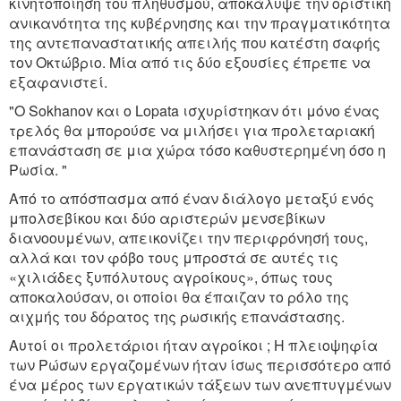
κινητοποίηση του πληθυσμού, αποκάλυψε την οριστική
ανικανότητα της κυβέρνησης και την πραγματικότητα
της αντεπαναστατικής απειλής που κατέστη σαφής
τον Οκτώβριο. Μία από τις δύο εξουσίες έπρεπε να
εξαφανιστεί.
"Ο Sokhanov και ο Lopata ισχυρίστηκαν ότι μόνο ένας
τρελός θα μπορούσε να μιλήσει για προλεταριακή
επανάσταση σε μια χώρα τόσο καθυστερημένη όσο η
Ρωσία. "
Από το απόσπασμα από έναν διάλογο μεταξύ ενός
μπολσεβίκου και δύο αριστερών μενσεβίκων
διανοουμένων, απεικονίζει την περιφρόνησή τους,
αλλά και τον φόβο τους μπροστά σε αυτές τις
«χιλιάδες ξυπόλυτους αγροίκους», όπως τους
αποκαλούσαν, οι οποίοι θα έπαιζαν το ρόλο της
αιχμής του δόρατος της ρωσικής επανάστασης.
Αυτοί οι προλετάριοι ήταν αγροίκοι ; Η πλειοψηφία
των Ρώσων εργαζομένων ήταν ίσως περισσότερο από
ένα μέρος των εργατικών τάξεων των ανεπτυγμένων