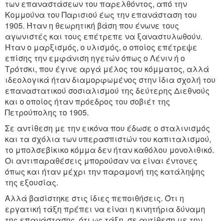
των επαναστάσεων του παρελθόντος, από την
Κομμούνα του Παρισιού έως την επανάσταση του
1905. Ήταν η θεωρητική βάση που ένωνε τους
αγωνιστές και τους επέτρεπε να ξαναστυλωθούν.
Ήταν ο μαρξισμός, ο υλισμός, ο οποίος επέτρεψε
επίσης την εμφάνιση ηγετών όπως ο Λένιν ή ο
Τρότσκι, που έγινε αργά μέλος του κόμματος, αλλά
ιδεολογικά ήταν διαμορφωμένος στην ίδια σχολή του
επαναστατικού σοσιαλισμού της δεύτερης Διεθνούς
και ο οποίος ήταν πρόεδρος του σοβιέτ της
Πετρούπολης το 1905.
Σε αντίθεση με την εικόνα που έδωσε ο σταλινισμός
και τα σχόλια των υπερασπιστών του καπιταλισμού,
το μπολσεβίκικο κόμμα δεν ήταν καθόλου μονολιθικό.
Οι αντιπαραθέσεις μπορούσαν να είναι έντονες
όπως και ήταν μέχρι την παραμονή της κατάληψης
της εξουσίας.
Αλλά βασίστηκε στις ίδιες πεποιθήσεις. Ότι η
εργατική τάξη πρέπει να είναι η κινητήρια δύναμη
της επανάστασης, ότι ως τάξη, σε αντίθεση με την