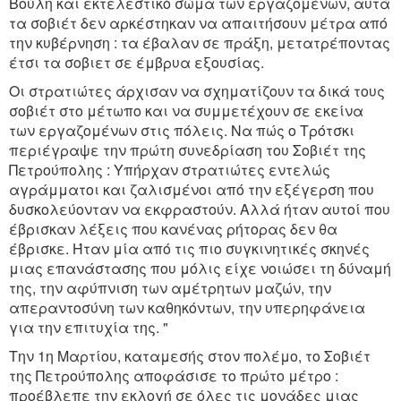
Βούλη και εκτελεστικό σώμα των εργαζομένων, αυτά
τα σοβιέτ δεν αρκέστηκαν να απαιτήσουν μέτρα από
την κυβέρνηση : τα έβαλαν σε πράξη, μετατρέποντας
έτσι τα σοβιετ σε έμβρυα εξουσίας.
Οι στρατιώτες άρχισαν να σχηματίζουν τα δικά τους
σοβιέτ στο μέτωπο και να συμμετέχουν σε εκείνα
των εργαζομένων στις πόλεις. Να πώς ο Τρότσκι
περιέγραψε την πρώτη συνεδρίαση του Σοβιέτ της
Πετρούπολης : Υπήρχαν στρατιώτες εντελώς
αγράμματοι και ζαλισμένοι από την εξέγερση που
δυσκολεύονταν να εκφραστούν. Αλλά ήταν αυτοί που
έβρισκαν λέξεις που κανένας ρήτορας δεν θα
έβρισκε. Ήταν μία από τις πιο συγκινητικές σκηνές
μιας επανάστασης που μόλις είχε νοιώσει τη δύναμή
της, την αφύπνιση των αμέτρητων μαζών, την
απεραντοσύνη των καθηκόντων, την υπερηφάνεια
για την επιτυχία της. "
Την 1η Μαρτίου, καταμεσής στον πολέμο, το Σοβιέτ
της Πετρούπολης αποφάσισε το πρώτο μέτρο :
προέβλεπε την εκλογή σε όλες τις μονάδες μιας