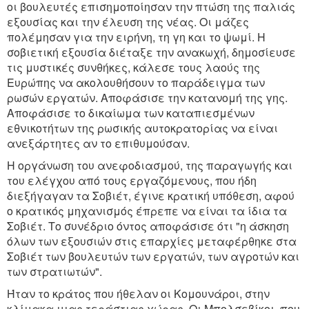
οι βουλευτές επισημοποίησαν την πτώση της παλιάς
εξουσίας και την έλευση της νέας. Οι μάζες
πολέμησαν για την ειρήνη, τη γη και το ψωμί. Η
σοβιετική εξουσία διέταξε την ανακωχή, δημοσίευσε
τις μυστικές συνθήκες, κάλεσε τους λαούς της
Ευρώπης να ακολουθήσουν το παράδειγμα των
ρωσών εργατών. Αποφάσισε την κατανομή της γης.
Αποφάσισε το δικαίωμα των καταπιεσμένων
εθνικοτήτων της ρωσικής αυτοκρατορίας να είναι
ανεξάρτητες αν το επιθυμούσαν.
Η οργάνωση του ανεφοδιασμού, της παραγωγής και
του ελέγχου από τους εργαζόμενους, που ήδη
διεξήγαγαν τα Σοβιέτ, έγινε κρατική υπόθεση, αφού
ο κρατικός μηχανισμός έπρεπε να είναι τα ίδια τα
Σοβιέτ. Το συνέδριο όντος αποφάσισε ότι "η άσκηση
όλων των εξουσιών στις επαρχίες μεταφέρθηκε στα
Σοβιέτ των βουλευτών των εργατών, των αγροτών και
των στρατιωτών".
Ήταν το κράτος που ήθελαν οι Κομουνάροι, στην
κλίμακα μιας τεράστιας χώρας. Οι Μπολσεβίκοι, που