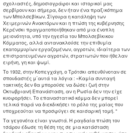
σχολιαστές, δημοσιογράφοι και ιστορικοί μας
σερβίρουν και σήμερα, δεν ήταν ένα πραξικόπημα
των Μπολσεβίκων. Σίγουρα η κατάληψη των
Χειμερινών Ανακτόρων και η πτώση της κυβέρνησης
Κερένσκι πραγματοποιήθηκαν από μια ένοπλη
μειονότητα, υπό την ηγεσία του Μπολσεβίκικου
Κόμματος, αλλά αντανακλούσε την επιθυμία
εκατομμυρίων εργαζομένων, αγροτών, ιδιαίτερα των
επιστρατευμένων αγροτών, στρατιωτών που ήθελαν
ειρήνη, γη και ψωμί.
Το 1932, στην Κοπεγχάγη, ο Τρότσκι απευθύνοταν σε
σπουδαστές μ΄αυτά τα λόγια : «Καμία συνταγή
τακτικής δεν θα μπορούσε να δώσει ζωή στην
Οκτωβριανή Επανάσταση, αν η Ρωσία δεν την είχε
κυοφορήσει. Το επαναστατικό κόμμα δεν μπορεί
τελικά παρά να διεκδικήσει το ρόλο της μαίας που
υποχρεούται να προσφύγει σε καισαρική τομή. "
Τα γεγονότα είναι γνωστά. Η ραγδαία πτώση του
τσάρου έδωσε τη θέση της σε μια κατάσταση