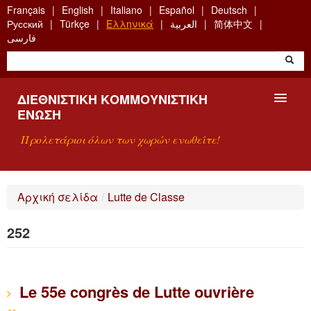
Skip
Français
English
Italiano
Español
Deutsch
to
Русский
Türkçe
Ελληνικά
العربية
简体中文
main
فارسی
content
ΔΙΕΘΝΙΣΤΙΚΉ ΚΟΜΜΟΥΝΙΣΤΙΚΉ
ΈΝΩΣΗ
Προλετάριοι όλων των χωρών ενωθείτε!
ΠΑΡΟΥΣΊΑΣΗ
Αρχική σελίδα
/
Lutte de Classe
ΤΙ ΕΊΝΑΙ Η ΔKΕ;
252
ΑΝΑΖΉΤΗΣΗ
ΕΠΙΚΟΙΝΩΝΊΑ
Le 55e congrès de Lutte ouvrière