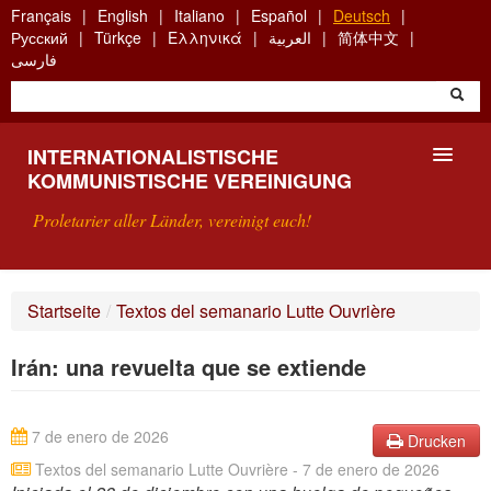
Skip
Français
English
Italiano
Español
Deutsch
to
Русский
Türkçe
Ελληνικά
العربية
简体中文
main
فارسی
content
INTERNATIONALISTISCHE
KOMMUNISTISCHE VEREINIGUNG
Proletarier aller Länder, vereinigt euch!
VORSTELLUNG
Startseite
/
Textos del semanario Lutte Ouvrière
WAS IST DIE IKV?
Irán: una revuelta que se extiende
SUCHE
KONTAKT
7 de enero de 2026
Drucken
Textos del semanario Lutte Ouvrière - 7 de enero de 2026