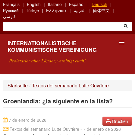
Skip
Français
English
Italiano
Español
Deutsch
to
Русский
Türkçe
Ελληνικά
العربية
简体中文
main
فارسی
content
INTERNATIONALISTISCHE
KOMMUNISTISCHE VEREINIGUNG
Proletarier aller Länder, vereinigt euch!
VORSTELLUNG
Startseite
/
Textos del semanario Lutte Ouvrière
WAS IST DIE IKV?
Groenlandia: ¿la siguiente en la lista?
SUCHE
KONTAKT
7 de enero de 2026
Drucken
Textos del semanario Lutte Ouvrière - 7 de enero de 2026