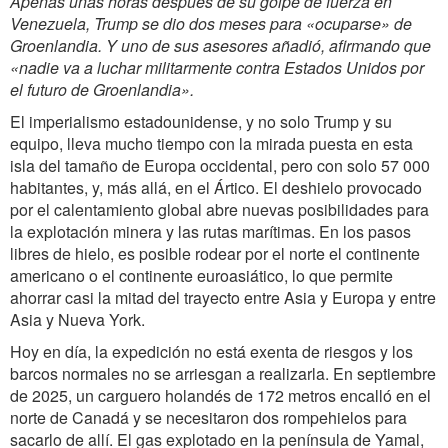
Apenas unas horas después de su golpe de fuerza en
Venezuela, Trump se dio dos meses para «ocuparse» de
Groenlandia. Y uno de sus asesores añadió, afirmando que
«nadie va a luchar militarmente contra Estados Unidos por
el futuro de Groenlandia».
El imperialismo estadounidense, y no solo Trump y su
equipo, lleva mucho tiempo con la mirada puesta en esta
isla del tamaño de Europa occidental, pero con solo 57 000
habitantes, y, más allá, en el Ártico. El deshielo provocado
por el calentamiento global abre nuevas posibilidades para
la explotación minera y las rutas marítimas. En los pasos
libres de hielo, es posible rodear por el norte el continente
americano o el continente euroasiático, lo que permite
ahorrar casi la mitad del trayecto entre Asia y Europa y entre
Asia y Nueva York.
Hoy en día, la expedición no está exenta de riesgos y los
barcos normales no se arriesgan a realizarla. En septiembre
de 2025, un carguero holandés de 172 metros encalló en el
norte de Canadá y se necesitaron dos rompehielos para
sacarlo de allí. El gas explotado en la península de Yamal,