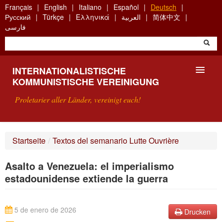
Skip
Français
English
Italiano
Español
Deutsch
to
Русский
Türkçe
Ελληνικά
العربية
简体中文
main
فارسی
content
INTERNATIONALISTISCHE
KOMMUNISTISCHE VEREINIGUNG
Proletarier aller Länder, vereinigt euch!
VORSTELLUNG
Startseite
/
Textos del semanario Lutte Ouvrière
WAS IST DIE IKV?
Asalto a Venezuela: el imperialismo
SUCHE
estadounidense extiende la guerra
KONTAKT
5 de enero de 2026
Drucken