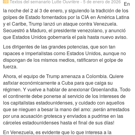
Textos del semanario Lutte Ouvrière - 5 de enero de 2026
En
la noche del 2 al 3 de enero, y siguiendo la tradición de los
golpes de Estado fomentados por la CIA en América Latina
y el Caribe, Trump lanzó un ataque contra Venezuela.
Secuestró a Maduro, el presidente venezolano, y anunció
que Estados Unidos gobernaría el país hasta nuevo aviso.
Los dirigentes de las grandes potencias, que son tan
rapaces e imperialistas como Estados Unidos, aunque no
dispongan de los mismos medios, ratificaron el golpe de
fuerza.
Ahora, el equipo de Trump amenaza a Colombia. Quiere
asfixiar económicamente a Cuba para que caiga su
régimen. Y vuelve a hablar de anexionar Groenlandia. Todo
el continente debe ponerse al servicio de los intereses de
los capitalistas estadounidenses, y cuidado con aquellos
que se nieguen a besar la mano del amo: ¡serán arrestados
por una acusación grotesca y enviados a pudrirse en las
cárceles estadounidenses hasta el final de sus días!
En Venezuela, es evidente que lo que interesa a la