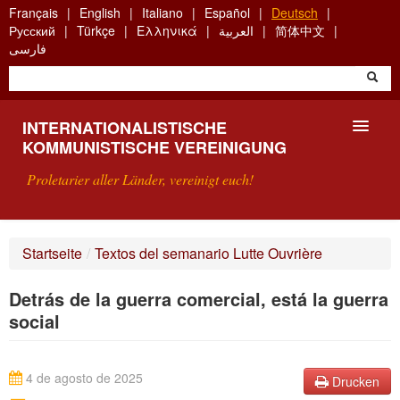
Skip
Français
English
Italiano
Español
Deutsch
to
Русский
Türkçe
Ελληνικά
العربية
简体中文
main
فارسی
content
INTERNATIONALISTISCHE
KOMMUNISTISCHE VEREINIGUNG
Proletarier aller Länder, vereinigt euch!
VORSTELLUNG
Startseite
/
Textos del semanario Lutte Ouvrière
WAS IST DIE IKV?
Detrás de la guerra comercial, está la guerra
SUCHE
social
KONTAKT
4 de agosto de 2025
Drucken