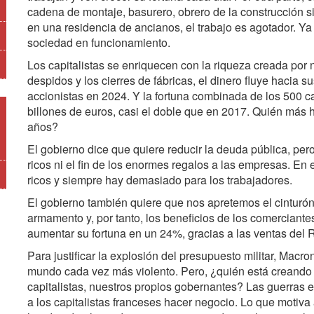
cadena de montaje, basurero, obrero de la construcción s
en una residencia de ancianos, el trabajo es agotador.
sociedad en funcionamiento.
Los capitalistas se enriquecen con la riqueza creada por nu
despidos y los cierres de fábricas, el dinero fluye hacia 
accionistas en 2024. Y la fortuna combinada de los 500 ca
billones de euros, casi el doble que en 2017. Quién más 
años?
El gobierno dice que quiere reducir la deuda pública, per
ricos ni el fin de los enormes regalos a las empresas. En
ricos y siempre hay demasiado para los trabajadores.
El gobierno también quiere que nos apretemos el cinturón
armamento y, por tanto, los beneficios de los comerciante
aumentar su fortuna en un 24%, gracias a las ventas del R
Para justificar la explosión del presupuesto militar, Mac
mundo cada vez más violento. Pero, ¿quién está creando 
capitalistas, nuestros propios gobernantes? Las guerras e
a los capitalistas franceses hacer negocio. Lo que motiva