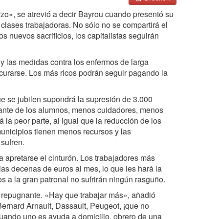
zo», se atrevió a decir Bayrou cuando presentó su
 clases trabajadoras. No sólo no se compartirá el
s nuevos sacrificios, los capitalistas seguirán
y las medidas contra los enfermos de larga
 curarse. Los más ricos podrán seguir pagando la
que se jubilen supondrá la supresión de 3.000
elante de los alumnos, menos cuidadores, menos
 la peor parte, al igual que la reducción de los
unicipios tienen menos recursos y las
sufren.
a apretarse el cinturón. Los trabajadores más
ias decenas de euros al mes, lo que les hará la
s a la gran patronal no sufrirán ningún rasguño.
es repugnante. «Hay que trabajar más», añadió
 Bernard Arnault, Dassault, Peugeot, ¡que no
 cuando uno es ayuda a domicilio, obrero de una