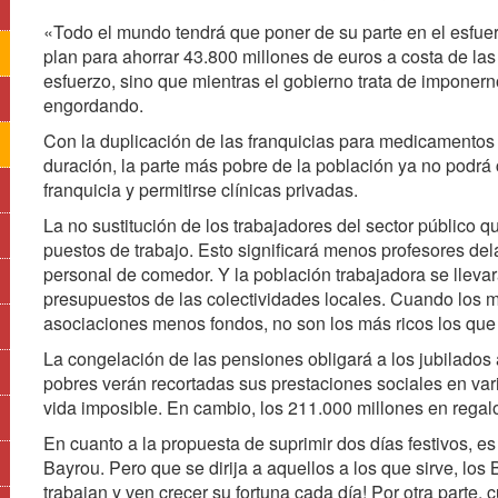
«Todo el mundo tendrá que poner de su parte en el esfuer
plan para ahorrar 43.800 millones de euros a costa de las
esfuerzo, sino que mientras el gobierno trata de imponerno
engordando.
Con la duplicación de las franquicias para medicamentos 
duración, la parte más pobre de la población ya no podrá
franquicia y permitirse clínicas privadas.
La no sustitución de los trabajadores del sector público 
puestos de trabajo. Esto significará menos profesores d
personal de comedor. Y la población trabajadora se llevará
presupuestos de las colectividades locales. Cuando los m
asociaciones menos fondos, no son los más ricos los que 
La congelación de las pensiones obligará a los jubilados 
pobres verán recortadas sus prestaciones sociales en var
vida imposible. En cambio, los 211.000 millones en regalo
En cuanto a la propuesta de suprimir dos días festivos, 
Bayrou. Pero que se dirija a aquellos a los que sirve, los
trabajan y ven crecer su fortuna cada día! Por otra parte,