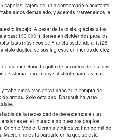
in papeles, cajero de un hipermercado o asistente
 Ya trabajamos demasiado, y además mantenemos la
estro trabajo. A pesar de la crisis, gracias a los
sus arcas: 133.000 millones en dividendos para los
pitalistas más ricos de Francia asciende a 1,128
ha visto duplicarse sus ingresos en menos de diez
o nunca menciona la quita de las arcas de los más
 este sistema, nunca hay suficiente para los más
 y trabajemos más para financiar la compra de
s de armas. Sólo este año, Dassault ha visto
afale.
ron habla de la necesidad de defendernos en un
tensiones en el mundo sino nuestros propios
n Oriente Medio, Ucrania y África ya han permitido
 a Macron no es la barbarie en la que se está