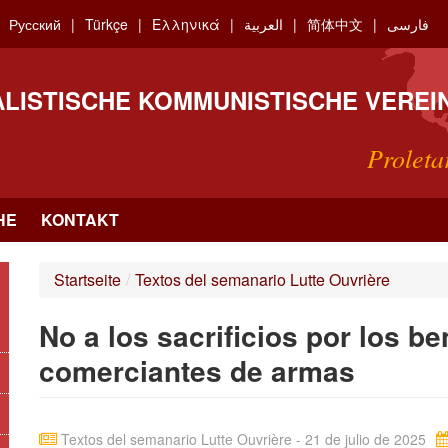
Русский
Türkçe
Ελληνικά
العربية
简体中文
فارسی
ALISTISCHE KOMMUNISTISCHE VEREI
Proleta
HE
KONTAKT
Startseite
/
Textos del semanario Lutte Ouvrière
No a los sacrificios por los be
comerciantes de armas
Textos del semanario Lutte Ouvrière - 21 de julio de 2025