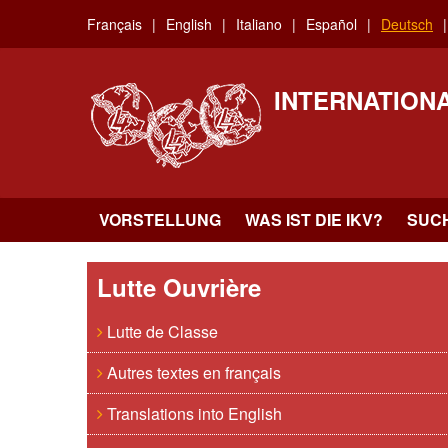
Skip
Français
English
Italiano
Español
Deutsch
to
main
content
INTERNATION
VORSTELLUNG
WAS IST DIE IKV?
SUC
Lutte Ouvrière
Lutte de Classe
Autres textes en français
Translations into English