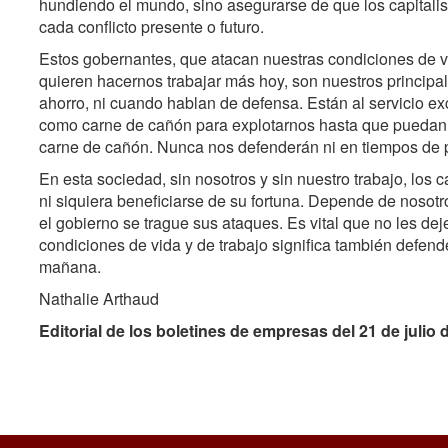
hundiendo el mundo, sino asegurarse de que los capitalist
cada conflicto presente o futuro.
Estos gobernantes, que atacan nuestras condiciones de vi
quieren hacernos trabajar más hoy, son nuestros principa
ahorro, ni cuando hablan de defensa. Están al servicio exc
como carne de cañón para explotarnos hasta que puedan c
carne de cañón. Nunca nos defenderán ni en tiempos de 
En esta sociedad, sin nosotros y sin nuestro trabajo, los 
ni siquiera beneficiarse de su fortuna. Depende de nosotro
el gobierno se trague sus ataques. Es vital que no les de
condiciones de vida y de trabajo significa también defen
mañana.
Nathalie Arthaud
Editorial de los boletines de empresas del 21 de julio 