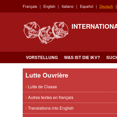
Skip
Français
English
Italiano
Español
Deutsch
to
main
content
INTERNATION
VORSTELLUNG
WAS IST DIE IKV?
SUC
Lutte Ouvrière
Lutte de Classe
Autres textes en français
Translations into English