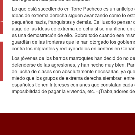
Lo que está sucediendo en Torre Pacheco es un anticipo d
ideas de extrema derecha siguen avanzando como lo está
pequeños nazis, franquistas y demás. Es ilusorio pensar q
auge de las ideas de extrema derecha si se mantiene en 
es una demostración de ello. Sobre todo cuando ese mis
guardián de las fronteras que le han otorgado los gobierno
contra los migrantes y recluyéndolos en centros en Canar
Los jóvenes de los barrios marroquíes han decidido no deja
defenderse de las agresiones, y han hecho muy bien. Para 
de lucha de clases son absolutamente necesarias, ya que
miedo que los grupos de extrema derecha siembran entre l
españoles tienen intereses comunes que constatan cada día
imposibilidad de pagar la vivienda, etc. «¡Trabajadores d