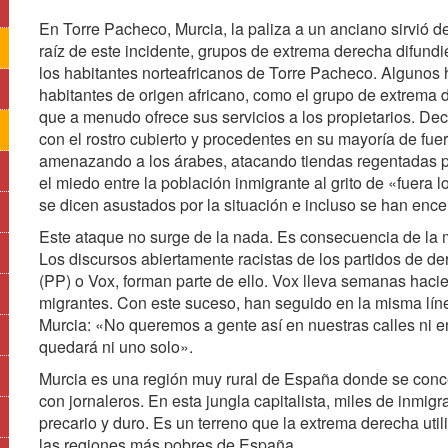
En Torre Pacheco, Murcia, la paliza a un anciano sirvió de
raíz de este incidente, grupos de extrema derecha difundi
los habitantes norteafricanos de Torre Pacheco. Algunos
habitantes de origen africano, como el grupo de extrema
que a menudo ofrece sus servicios a los propietarios. D
con el rostro cubierto y procedentes en su mayoría de fuer
amenazando a los árabes, atacando tiendas regentadas 
el miedo entre la población inmigrante al grito de «fuera
se dicen asustados por la situación e incluso se han enc
Este ataque no surge de la nada. Es consecuencia de la mu
Los discursos abiertamente racistas de los partidos de d
(PP) o Vox, forman parte de ello. Vox lleva semanas hac
migrantes. Con este suceso, han seguido en la misma líne
Murcia: «No queremos a gente así en nuestras calles ni en
quedará ni uno solo».
Murcia es una región muy rural de España donde se conce
con jornaleros. En esta jungla capitalista, miles de inmi
precario y duro. Es un terreno que la extrema derecha util
las regiones más pobres de España.