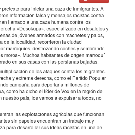
 pretexto para iniciar una caza de inmigrantes. A
eron información falsa y mensajes racistas contra
 han llamado a una caza humana contra los
 derecha «Desokupa», especializado en desalojos y
ecenas de jóvenes armados con machetes y palos,
a de la localidad, recorrieron la ciudad
por marroquíes, destrozando coches y sembrando
 los moros». Muchos habitantes de origen marroquí
errado en sus casas con las persianas bajadas.
ltiplicación de los ataques contra los migrantes.
erecha y extrema derecha, como el Partido Popular
iendo campaña para deportar a millones de
a, como ha dicho el líder de Vox en la región de
 nuestro país, los vamos a expulsar a todos, no
ntran las explotaciones agrícolas que funcionan
grantes sin papeles encuentran un trabajo muy
iza para desarrollar sus ideas racistas en una de