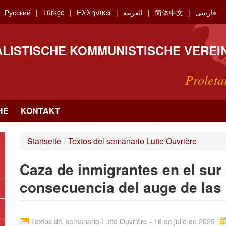
Русский
Türkçe
Ελληνικά
العربية
简体中文
فارسی
ALISTISCHE KOMMUNISTISCHE VEREI
Proleta
HE
KONTAKT
Startseite
/
Textos del semanario Lutte Ouvrière
Caza de inmigrantes en el sur
consecuencia del auge de las
Textos del semanario Lutte Ouvrière - 16 de julio de 2025