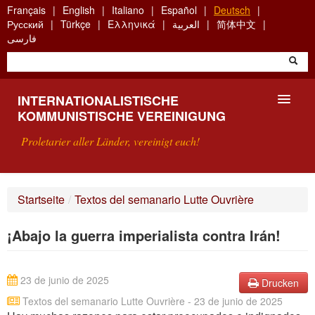
Skip
Français
English
Italiano
Español
Deutsch
to
Русский
Türkçe
Ελληνικά
العربية
简体中文
main
فارسی
content
INTERNATIONALISTISCHE
KOMMUNISTISCHE VEREINIGUNG
Proletarier aller Länder, vereinigt euch!
VORSTELLUNG
Startseite
/
Textos del semanario Lutte Ouvrière
WAS IST DIE IKV?
¡Abajo la guerra imperialista contra Irán!
SUCHE
KONTAKT
23 de junio de 2025
Drucken
Textos del semanario Lutte Ouvrière - 23 de junio de 2025