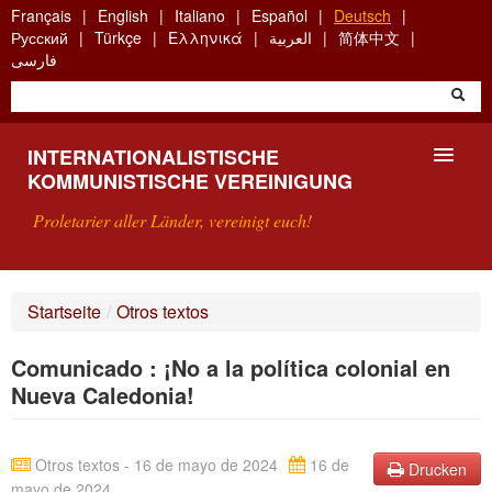
Skip
Français
English
Italiano
Español
Deutsch
to
Русский
Türkçe
Ελληνικά
العربية
简体中文
main
فارسی
content
INTERNATIONALISTISCHE
KOMMUNISTISCHE VEREINIGUNG
Proletarier aller Länder, vereinigt euch!
VORSTELLUNG
Startseite
/
Otros textos
WAS IST DIE IKV?
Comunicado : ¡No a la política colonial en
SUCHE
Nueva Caledonia!
KONTAKT
Otros textos - 16 de mayo de 2024
16 de
Drucken
mayo de 2024