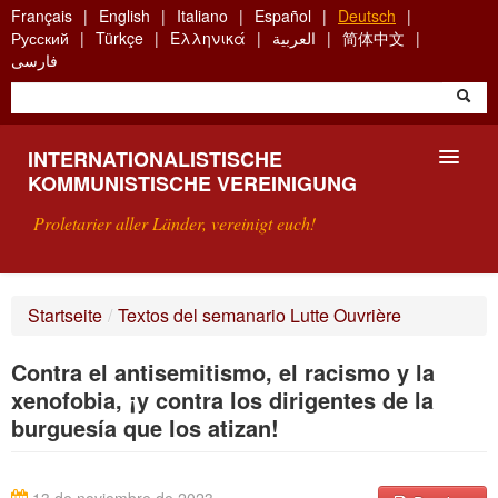
Skip
Français
English
Italiano
Español
Deutsch
to
Русский
Türkçe
Ελληνικά
العربية
简体中文
main
فارسی
content
INTERNATIONALISTISCHE
KOMMUNISTISCHE VEREINIGUNG
Proletarier aller Länder, vereinigt euch!
VORSTELLUNG
Startseite
/
Textos del semanario Lutte Ouvrière
WAS IST DIE IKV?
Contra el antisemitismo, el racismo y la
SUCHE
xenofobia, ¡y contra los dirigentes de la
burguesía que los atizan!
KONTAKT