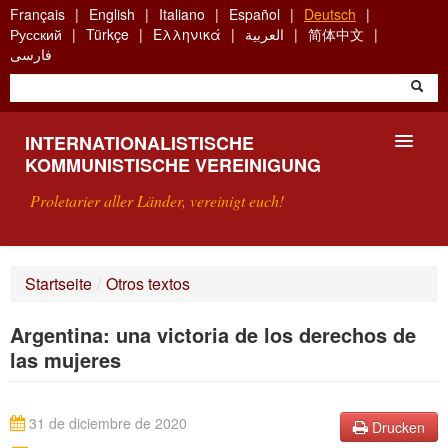
Skip
Français
English
Italiano
Español
Deutsch
to
Русский
Türkçe
Ελληνικά
العربية
简体中文
main
فارسی
content
INTERNATIONALISTISCHE
KOMMUNISTISCHE VEREINIGUNG
Proletarier aller Länder, vereinigt euch!
VORSTELLUNG
Startseite
/
Otros textos
WAS IST DIE IKV?
Argentina: una victoria de los derechos de
SUCHE
las mujeres
KONTAKT
31 de diciembre de 2020
Drucken