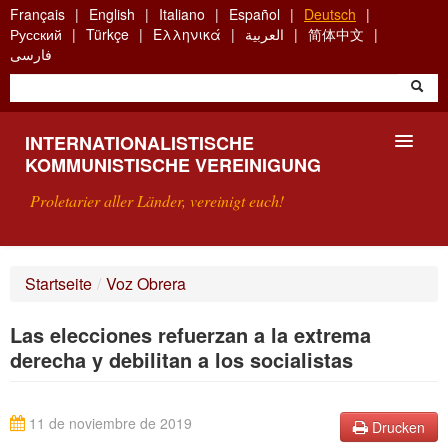
Skip
Français
English
Italiano
Español
Deutsch
to
Русский
Türkçe
Ελληνικά
العربية
简体中文
main
فارسی
content
INTERNATIONALISTISCHE
KOMMUNISTISCHE VEREINIGUNG
Proletarier aller Länder, vereinigt euch!
VORSTELLUNG
Startseite
/
Voz Obrera
WAS IST DIE IKV?
Las elecciones refuerzan a la extrema
SUCHE
derecha y debilitan a los socialistas
KONTAKT
11 de noviembre de 2019
Drucken