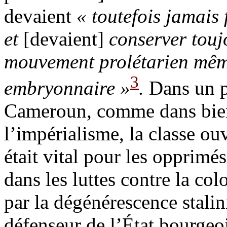
devaient
« toutefois jamais
et
[devaient]
conserver touj
mouvement prolétarien mêm
3
embryonnaire »
.
Dans un p
Cameroun, comme dans bien 
l’impérialisme, la classe ou
était vital pour les opprimés
dans les luttes contre la co
par la dégénérescence stalin
défenseur de l’État bourgeois