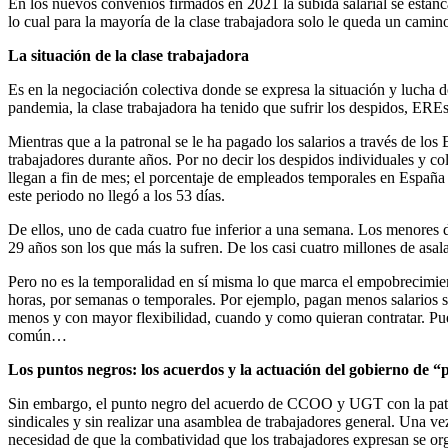
En los nuevos convenios firmados en 2021 la subida salarial se estanc
lo cual para la mayoría de la clase trabajadora solo le queda un camin
La situación de la clase trabajadora
Es en la negociación colectiva donde se expresa la situación y lucha de
pandemia, la clase trabajadora ha tenido que sufrir los despidos, EREs
Mientras que a la patronal se le ha pagado los salarios a través de l
trabajadores durante años. Por no decir los despidos individuales y c
llegan a fin de mes; el porcentaje de empleados temporales en España
este periodo no llegó a los 53 días.
De ellos, uno de cada cuatro fue inferior a una semana. Los menores 
29 años son los que más la sufren. De los casi cuatro millones de asa
Pero no es la temporalidad en sí misma lo que marca el empobrecimiento
horas, por semanas o temporales. Por ejemplo, pagan menos salarios si
menos y con mayor flexibilidad, cuando y como quieran contratar. Pue
común…
Los puntos negros: los acuerdos y la actuación del gobierno de “
Sin embargo, el punto negro del acuerdo de CCOO y UGT con la patron
sindicales y sin realizar una asamblea de trabajadores general. Una ve
necesidad de que la combatividad que los trabajadores expresan se org