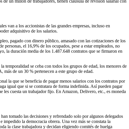
de un millón de trabajadores, tienen cláusula de revisión salarial con
ales van a los accionistas de las grandes empresas, incluso en
oder adquisitivo de los salarios.
mpleo, pagado con dinero público, amasado con las cotizaciones de los
 de personas, el 16,9% de los ocupados, pese a estar empleados, no
yo, la duración media de los 1.487.648 contratos que se firmaron en
 la temporalidad se ceba con todos los grupos de edad, los menores de
EPA, más de un 30 % pertenecen a este grupo de edad.
onal la que se beneficia de pagar menos salarios con los contratos por
aga igual que si se contratara de forma indefinida. Así pueden pagar
e les cuesta un trabajador fijo. En Amazon, Delivero, etc., es moneda
 han tomado las decisiones y refrendado solo por algunos delegados
do e impedido la democracia obrera. Una vez más se constata la
oda la clase trabajadora y decidan eligiendo comités de huelga