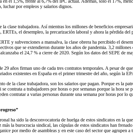
a en el 1,5%, frente al 6,7% del IPC actual. Además, solo el 17%, menos 
o, luchar por empleos y salarios dignos.
 la clase trabajadora. Así mientras los millones de beneficios empresari
, ERTEs, el desempleo, la precarización laboral y ahora la pérdida del p
os ERTE y subvenciones a mansalva, la clase obrera ha percibido el dese
olectivos que se extendieron durante los años de pandemia. 3,2 millones
 alcanzaba el 24,7 % a cierre de 2020. Según los datos del SEPE de ma
de 29 años firman uno de cada tres contratos temporales. A pesar de que
lariados existentes en España en el primer trimestre del año, según la 
 de la clase trabajadora, son los salarios que pagan. Porque es la patr
 se contrata a trabajadores por horas o por semanas porque la hora se p
den contratar a varias personas durante una semana por horas por lo qu
progreso”
al ha sido la desconvocatoria de huelga de estos sindicatos en la que
z más la burocracia sindical, las cúpulas de estos sindicatos han frena
anice por medio de asambleas y en este caso del sector que agrupen a t