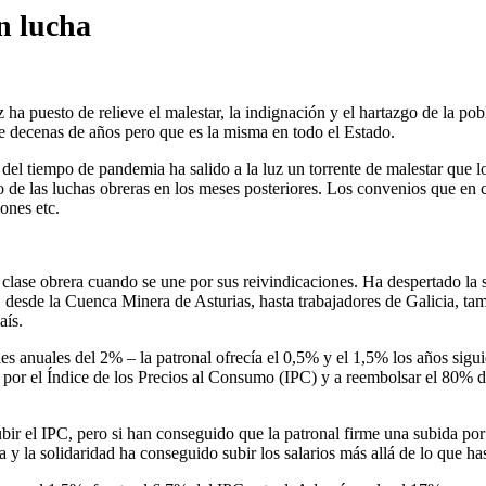
en lucha
 ha puesto de relieve el malestar, la indignación y el hartazgo de la p
ce decenas de años pero que es la misma en todo el Estado.
el tiempo de pandemia ha salido a la luz un torrente de malestar que lo
o de las luchas obreras en los meses posteriores. Los convenios que en 
ones etc.
 clase obrera cuando se une por sus reivindicaciones. Ha despertado la 
as, desde la Cuenca Minera de Asturias, hasta trabajadores de Galicia, 
aís.
les anuales del 2% – la patronal ofrecía el 0,5% y el 1,5% los años sig
a por el Índice de los Precios al Consumo (IPC) y a reembolsar el 80% 
bir el IPC, pero si han conseguido que la patronal firme una subida po
 y la solidaridad ha conseguido subir los salarios más allá de lo que ha