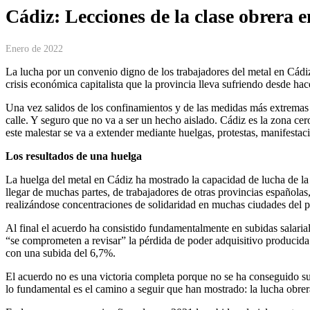
Cádiz: Lecciones de la clase obrera 
Enero de 2022
La lucha por un convenio digno de los trabajadores del metal en Cádiz
crisis económica capitalista que la provincia lleva sufriendo desde ha
Una vez salidos de los confinamientos y de las medidas más extremas d
calle. Y seguro que no va a ser un hecho aislado. Cádiz es la zona cer
este malestar se va a extender mediante huelgas, protestas, manifestaci
Los resultados de una huelga
La huelga del metal en Cádiz ha mostrado la capacidad de lucha de la
llegar de muchas partes, de trabajadores de otras provincias español
realizándose concentraciones de solidaridad en muchas ciudades del p
Al final el acuerdo ha consistido fundamentalmente en subidas salaria
“se comprometen a revisar” la pérdida de poder adquisitivo producid
con una subida del 6,7%.
El acuerdo no es una victoria completa porque no se ha conseguido su
lo fundamental es el camino a seguir que han mostrado: la lucha obrera