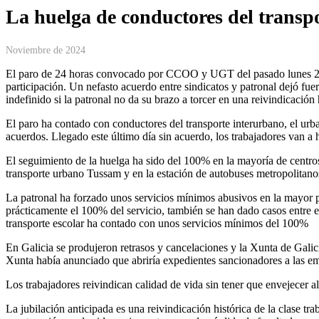
La huelga de conductores del transpo
Noviembre de 2024
El paro de 24 horas convocado por CCOO y UGT del pasado lunes 28 d
participación. Un nefasto acuerdo entre sindicatos y patronal dejó f
indefinido si la patronal no da su brazo a torcer en una reivindicación h
El paro ha contado con conductores del transporte interurbano, el urba
acuerdos. Llegado este último día sin acuerdo, los trabajadores van a 
El seguimiento de la huelga ha sido del 100% en la mayoría de centro
transporte urbano Tussam y en la estación de autobuses metropolitano
La patronal ha forzado unos servicios mínimos abusivos en la mayor pa
prácticamente el 100% del servicio, también se han dado casos entre 
transporte escolar ha contado con unos servicios mínimos del 100%
En Galicia se produjeron retrasos y cancelaciones y la Xunta de Gal
Xunta había anunciado que abriría expedientes sancionadores a las e
Los trabajadores reivindican calidad de vida sin tener que envejecer a
La jubilación anticipada es una reivindicación histórica de la clase t