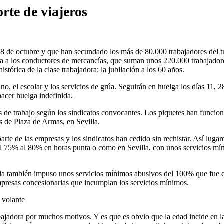
rte de viajeros
e octubre y que han secundado los más de 80.000 trabajadores del tra
uera a los conductores de mercancías, que suman unos 220.000 trabajad
istórica de la clase trabajadora: la jubilación a los 60 años.
no, el escolar y los servicios de grúa. Seguirán en huelga los días 11, 
hacer huelga indefinida.
s de trabajo según los sindicatos convocantes. Los piquetes han funci
s de Plaza de Armas, en Sevilla.
rte de las empresas y los sindicatos han cedido sin rechistar. Así luga
el 75% al 80% en horas punta o como en Sevilla, con unos servicios mín
icia también impuso unos servicios mínimos abusivos del 100% que fue
mpresas concesionarias que incumplan los servicios mínimos.
l volante
rabajadora por muchos motivos. Y es que es obvio que la edad incide en l