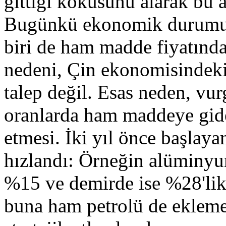
gittiği kokusunu alarak bu 
Bugünkü ekonomik durumun
biri de ham madde fiyatınd
nedeni, Çin ekonomisindeki
talep değil. Esas neden, v
oranlarda ham maddeye gide
etmesi. İki yıl önce başlaya
hızlandı: Örneğin alüminy
%15 ve demirde ise %28'lik 
buna ham petrolü de ekleme