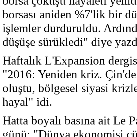
borsa çöküşü hayaleti yeni
borsası aniden %7'lik bir d
işlemler durduruldu. Ardınd
düşüşe sürükledi" diye yazd
Haftalık L'Expansion dergis
"2016: Yeniden kriz. Çin'd
oluştu, bölgesel siyasi kri
hayal" idi.
Hatta boyalı basına ait Le P
günü; "Dünya ekonomisi çürü