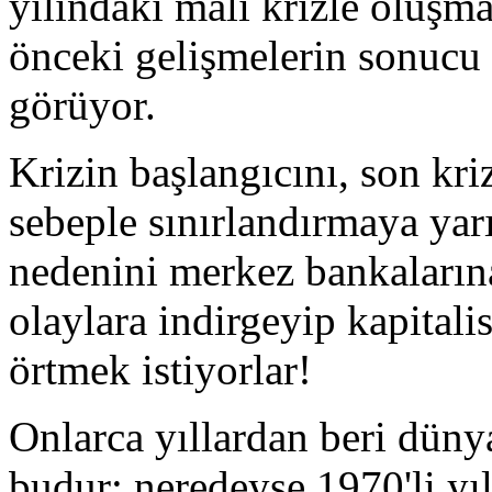
yılındaki mali krizle oluşma
önceki gelişmelerin sonucu 
görüyor.
Krizin başlangıcını, son kri
sebeple sınırlandırmaya yar
nedenini merkez bankaların
olaylara indirgeyip kapitali
örtmek istiyorlar!
Onlarca yıllardan beri dün
budur; neredeyse 1970'li yıl