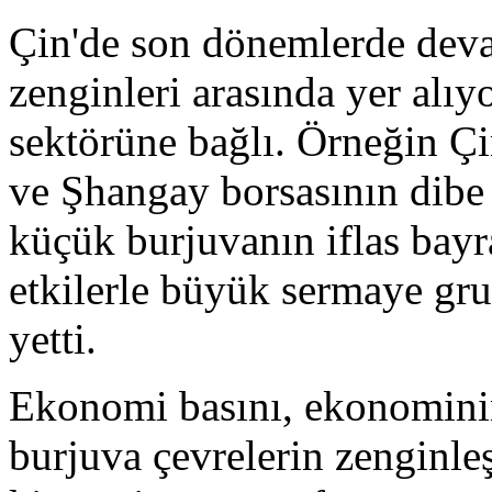
Çin'de son dönemlerde deva
zenginleri arasında yer alı
sektörüne bağlı. Örneğin Ç
ve Şhangay borsasının dibe 
küçük burjuvanın iflas bayr
etkilerle büyük sermaye grup
yetti.
Ekonomi basını, ekonominin 
burjuva çevrelerin zenginle