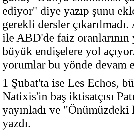
ediyor" diye yazıp şunu ekl
gerekli dersler çıkarılmadı. 
ile ABD'de faiz oranlarının 
büyük endişelere yol açıyo
yorumlar bu yönde devam et
1 Şubat'ta ise Les Echos, b
Natixis'in baş iktisatçısı Pa
yayınladı ve "Önümüzdeki kr
yazdı.