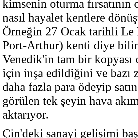
kimsenin oturma fırsatının o
nasıl hayalet kentlere dönüş
Örneğin 27 Ocak tarihli Le 
Port-Arthur) kenti diye bil
Venedik'in tam bir kopyası 
için inşa edildiğini ve bazı
daha fazla para ödeyip satı
görülen tek şeyin hava akı
aktarıyor.
Çin'deki sanayi gelişimi ba