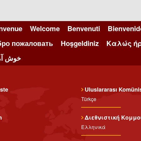
nvenue
Welcome
Benvenuti
Bienvenid
бро пожаловать
Hoşgeldiniz
Καλώς ήρ
خوش آم
ste
Uluslararası Komünist
Türkçe
n
Διεθνιστική Κομμο
Ελληνικά