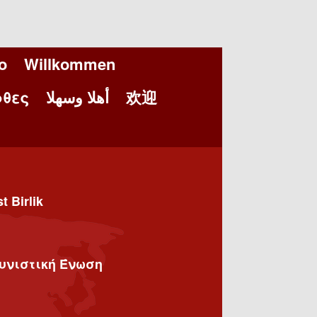
o
Willkommen
θες
أهلا وسهلا
欢迎
 Birlik
υνιστική Ένωση