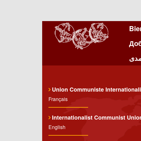
Bie
До
دی
Union Communiste Internationali
Français
Internationalist Communist Unio
English