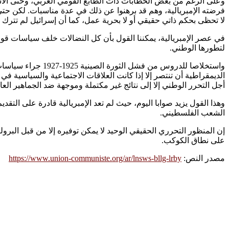
وعلى الرغم من بعض الخطابات ذات الطابع القومي العربي، وحتى الاش
فرضته الإمبريالية، وهم قد برهنوا عن ذلك في عدة مناسبات. لكن حتى 
لا تحظى بحكم ذاتي حقيقي أو لا بحرية عمل، كما أن إسرائيل لم تترك
في عصر الإمبريالية، يمكننا القول بأن كل النضالات خلف سياسات قوم
لتطورها الوطني.
الديمقراطية أن تنتصر إلا إذا كانت العلاقات الاجتماعية والسياسية في 
أجل التحرر الوطني إلا إلى نتائج غير مكتملة وموجهة ضد الجماهير العا
وهذا القول يزيد صوابا اليوم، حيث لم تعد الإمبريالية قادرة على التق
الشعب الفلسطيني.
إن المنظور التحرري الحقيقي الوحيد لا يمكن توفيره إلا من قبل البرول
على نطاق الكوكب.
مصدر النص:
https://www.union-communiste.org/ar/lnsws-bllg-lrby