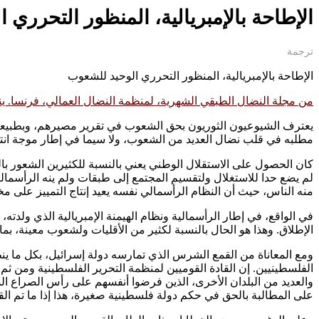
الإطاحة بالإمبريالية، المنظور التحرري الوح
ترجمة
الإطاحة بالإمبريالية، المنظور التحرري الوحيد للشعوب
من مجلة النضال الطبقي الشهرية، لمنظمة النضال العمالي، فرنسا. يناير 24
يعترف الشيوعيون الثوريون بحق الشعوب في تقرير مصيرهم، وبطبيعة 
مطلبه في قلب نضال العديد من الشعوب، ولا سيما في إطار موجة انتفاض
كان الحصول على الاستقلال الوطني يعني بالنسبة للكثيرين الشعور با
لم يضع حدا للاستغلال ولتقسيم المجتمع إلى طبقات ولم ينه الرأسمالي
منه الناس، حيث أن النظام الرأسمالي نفسه يعيد إنتاج التمييز على مخ
في الواقع، في إطار الرأسمالية ونظام الهيمنة الإمبريالية الذي ولدته
الإطلاق. وهذا هو الحال بالنسبة لكثير من الأقليات ولشعوب معينة،
ومع المعاناة من القمع الشرس الذي تمارسه دولة إسرائيل، بكل ما
الفلسطينيين. إن القادة القوميين لمنظمة التحرير الفلسطينية ومن ثم ح
والعديد من البلدان الأخرى، الذين فرضوا أنفسهم على رأس الصراع الش
على المطالبة بالحق في حكم دولة فلسطينية صغيرة، هذا إذا ما تم الق