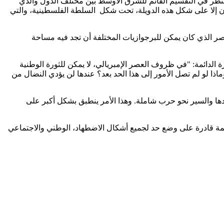
لنظر في التقسيم القائم للشرق الأوسط بين مختلف الدول والذي
ليون إلا على شكل هذه الدويلة، تحت شكل السلطة الفلسطينية، والتي
صر الذي كان يمكن للبرجوازيات المختلفة أن تجد فيه مساحة
ينية 1925-1927 جراء سياسات الأممية الشيوعية الستالينية، كتب تروتسكي عام 1931 في كتابه الثورة الدائمة: "في ظروف العصر الإمبريالي، لا يمكن للثورة الوطنية
وماذا لو لم تصل الأمور إلى هذا الحد بعد؟ عندها لن يؤدي النضال من
تصادها والسير نحو حرب شاملة. وهذا الأمر ينطبق بشكل أكبر على
 بمنظمة قادرة على وضع حد لجميع أشكال الاضطهاد، الوطني والاجتماعي