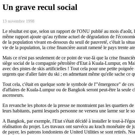
Un grave recul social
13 novembre 1998
Le résultat est que, selon un rapport de l'ONU publié au mois d'août,
même rapport ajoute qu'au rythme actuel de dégradation de l'économie d
de la population vivant en-dessous du seuil de pauvreté, c'était la sit
vie de la population, la crise financière aurait ramené le pays trente ans
Mais ce n'est pas seulement de ce point de vue-là que la crise financi
siège social de la compagnie pétrolière d'Etat à Kuala-Lumpur, en Mal
avec des pistes de skis artificielles ! Tout cela pour une petite poign
urgents que d'aller faire du ski ; en admettant même qu'elle sache ce qu
Tout cela, c'était en quelque sorte le symbole de l'"émergence" de c
d'affaires de Kuala-Lumpur ou de Bangkok seront peut-être la seule cho
ascenseurs.
En revanche les photos de la presse ne montraient pas les quartiers de
leurs habitants, parmi lesquels personne ne versera une larme sur le sor
A Bangkok, par exemple, l'Etat s'était décidé à installer le tout-à-l'ég
réalisation du projet. Les travaux ont survécu au krach monétaire de 
de payer, les patrons londoniens de United Utilities se sont retirés. No