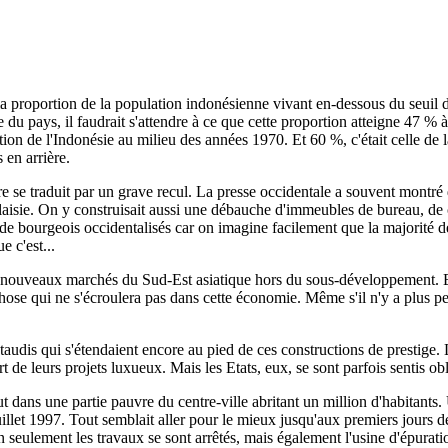
 la proportion de la population indonésienne vivant en-dessous du seuil
u pays, il faudrait s'attendre à ce que cette proportion atteigne 47 % à
uation de l'Indonésie au milieu des années 1970. Et 60 %, c'était celle de
 en arrière.
ère se traduit par un grave recul. La presse occidentale a souvent montr
aisie. On y construisait aussi une débauche d'immeubles de bureau, de 
ée de bourgeois occidentalisés car on imagine facilement que la majorité 
e c'est...
es nouveaux marchés du Sud-Est asiatique hors du sous-développement. Eh
se qui ne s'écroulera pas dans cette économie. Même s'il n'y a plus pers
 taudis qui s'étendaient encore au pied de ces constructions de prestige
t de leurs projets luxueux. Mais les Etats, eux, se sont parfois sentis ob
out dans une partie pauvre du centre-ville abritant un million d'habitants
juillet 1997. Tout semblait aller pour le mieux jusqu'aux premiers jour
n seulement les travaux se sont arrêtés, mais également l'usine d'épurati