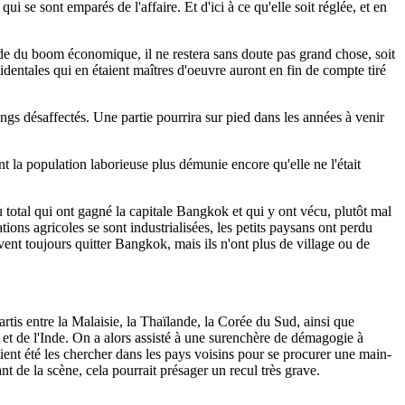
se sont emparés de l'affaire. Et d'ici à ce qu'elle soit réglée, et en
ende du boom économique, il ne restera sans doute pas grand chose, soit
identales qui en étaient maîtres d'oeuvre auront en fin de compte tiré
ngs désaffectés. Une partie pourrira sur pied dans les années à venir
ent la population laborieuse plus démunie encore qu'elle ne l'était
total qui ont gagné la capitale Bangkok et qui y ont vécu, plutôt mal
ions agricoles se sont industrialisées, les petits paysans ont perdu
vent toujours quitter Bangkok, mais ils n'ont plus de village ou de
artis entre la Malaisie, la Thaïlande, la Corée du Sud, ainsi que
t de l'Inde. On a alors assisté à une surenchère de démagogie à
aient été les chercher dans les pays voisins pour se procurer une main-
nt de la scène, cela pourrait présager un recul très grave.