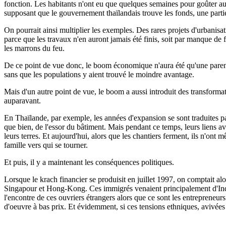
fonction. Les habitants n'ont eu que quelques semaines pour goûter aux 
supposant que le gouvernement thaïlandais trouve les fonds, une partie 
On pourrait ainsi multiplier les exemples. Des rares projets d'urbanis
parce que les travaux n'en auront jamais été finis, soit par manque de 
les marrons du feu.
De ce point de vue donc, le boom économique n'aura été qu'une parenthè
sans que les populations y aient trouvé le moindre avantage.
Mais d'un autre point de vue, le boom a aussi introduit des transformatio
auparavant.
En Thaïlande, par exemple, les années d'expansion se sont traduites p
que bien, de l'essor du bâtiment. Mais pendant ce temps, leurs liens ave
leurs terres. Et aujourd'hui, alors que les chantiers ferment, ils n'on
famille vers qui se tourner.
Et puis, il y a maintenant les conséquences politiques.
Lorsque le krach financier se produisit en juillet 1997, on comptait alo
Singapour et Hong-Kong. Ces immigrés venaient principalement d'Indo
l'encontre de ces ouvriers étrangers alors que ce sont les entrepreneur
d'oeuvre à bas prix. Et évidemment, si ces tensions ethniques, avivées p