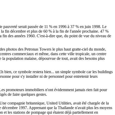
 de pauvreté serait passée de 11 % en 1996 à 37 % en juin 1998. Le
 la fin décembre et plus de 60 % à la fin de l'année prochaine. 47 %
 la fin des années 1960. C'est-à-dire que, du point de vue du niveau de
é des photos des Petronas Towers le plus haut gratte-ciel du monde,
centres commerciaux et même, dans cette ville tropicale, un centre
de la population malaise, dépourvue de tout, avait des besoins plus
 bien, ce symbole restera bien... un simple symbole car les buildings
onne pour s'y installer ni de personnel pour entretenir leurs
. Les promoteurs immobiliers n'ont évidemment jamais rien fait pour
ligés de faire quelques gestes.
. Une compagnie britannique, United Utilities, avait été chargée de la
s de décembre 1997. Apprenant que la Thaïlande n'avait plus les moyens
on et les stations de pompage qui étaient déjà partiellement en