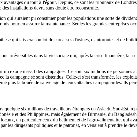
avantages du tout-à-l'égout. Depuis, ce sont les tribunaux de Londres qui 
des installations devra sans doute être reconstruite.
ation qui auraient pu constituer pour les populations une sorte de divid
fonds pour en assurer la maintenance. Seules les grandes entreprises occ
se qui laissera son lot de carcasses d'usines, d'autoroutes et de buildi
ns irréversibles dans la vie sociale qui, après la crise financière, laiss
ar un exode massif des campagnes. Ce sont six millions de personnes au 
c la campagne se sont distendus. Celle-ci s'est transformée, les exploitat
t même plus la bouée de sauvetage de leurs attaches campagnardes. Ils peu
rs quelque six millions de travailleurs étrangers en Asie du Sud-Est, rép
nésie et des Philippines, mais également de Birmanie, du Bangladesh e
s locaux, en particulier ceux du bâtiment et de l'agro-alimentaire, qui av
ar les dirigeants politiques et le patronat, en venaient à prendre le deva