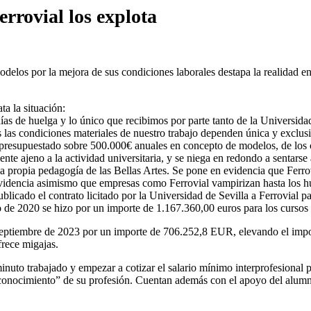
errovial los explota
elos por la mejora de sus condiciones laborales destapa la realidad en 
ta la situación:
as de huelga y lo único que recibimos por parte tanto de la Universidad
 las condiciones materiales de nuestro trabajo dependen única y exclus
á presupuestado sobre 500.000€ anuales en concepto de modelos, de los 
te ajeno a la actividad universitaria, y se niega en redondo a sentarse 
a propia pedagogía de las Bellas Artes. Se pone en evidencia que Ferrov
e evidencia asimismo que empresas como Ferrovial vampirizan hasta los h
licado el contrato licitado por la Universidad de Sevilla a Ferrovial pa
ro de 2020 se hizo por un importe de 1.167.360,00 euros para los curs
 septiembre de 2023 por un importe de 706.252,8 EUR, elevando el impo
ofrece migajas.
nuto trabajado y empezar a cotizar el salario mínimo interprofesional pa
“reconocimiento” de su profesión. Cuentan además con el apoyo del alumn