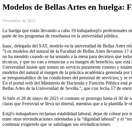
Modelos de Bellas Artes en huelga: F
Noviembre de 2023
La huelga que están llevando a cabo 19 trabajador@s profesionales mod
parte de los programas de enseñanza en la universidad pública.
Isaac, delegado del SAT, modelo en la universidad de Bellas Artes rela
“Los modelos del natural de la Facultad de Bellas Artes llevamos 17 dí
no ha mentido cuando se ha sentado a la mesa para decirnos que todas
técnicas, y que no van a renunciar a su margen de beneficio, que est
Universidad insiste que somos un servicio puramente externo y totalmen
modelos del natural al margen de la práctica académica generada por l
se irresponsabilice de las condiciones del personal de servicios; y s
En el portal web del Ministerio de Hacienda y Función Pública está pub
Bellas Artes de la Universidad de Sevilla.”, que con fecha 17 de ene
Si bién el 28 de mayo de 2021 el contrato se prorrogo hasta el 30 de
claras que Ferrovial se lleva un dineral, mientras que a la plantilla le 
Est@s trabajadores reclaman estabilidad laboral, dejar de cobrar por mi
entre otras reivindicaciones orientadas a la “dignidad laboral” y el 
continuar exigiendo que se satisfagan sus reivindicaciones.