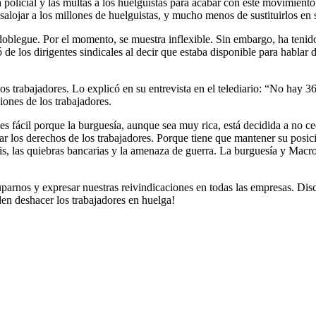
a policial y las multas a los huelguistas para acabar con este movimient
lojar a los millones de huelguistas, y mucho menos de sustituirlos en s
oblegue. Por el momento, se muestra inflexible. Sin embargo, ha tenido 
 de los dirigentes sindicales al decir que estaba disponible para hablar 
os trabajadores. Lo explicó en su entrevista en el telediario: “No hay 36
iones de los trabajadores.
no es fácil porque la burguesía, aunque sea muy rica, está decidida a no 
astar los derechos de los trabajadores. Porque tiene que mantener su pos
s, las quiebras bancarias y la amenaza de guerra. La burguesía y Macro
uparnos y expresar nuestras reivindicaciones en todas las empresas. Di
en deshacer los trabajadores en huelga!