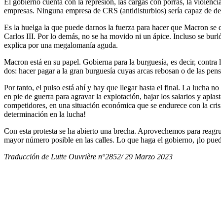
El gobierno cuenta con la represión, las cargas con porras, la violenci
empresas. Ninguna empresa de CRS (antidisturbios) sería capaz de desa
Es la huelga la que puede darnos la fuerza para hacer que Macron se d
Carlos III. Por lo demás, no se ha movido ni un ápice. Incluso se burló
explica por una megalomanía aguda.
Macron está en su papel. Gobierna para la burguesía, es decir, contra l
dos: hacer pagar a la gran burguesía cuyas arcas rebosan o de las pens
Por tanto, el pulso está ahí y hay que llegar hasta el final. La lucha 
en pie de guerra para agravar la explotación, bajar los salarios y apl
competidores, en una situación económica que se endurece con la crisi
determinación en la lucha!
Con esta protesta se ha abierto una brecha. Aprovechemos para reagr
mayor número posible en las calles. Lo que haga el gobierno, ¡lo pued
Traducción de Lutte Ouvrière n°2852/ 29 Marzo 2023