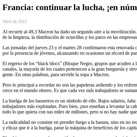
Francia: continuar la lucha, ¡en nú
Abril de 2023
Al recurrir al 49,3 Macron ha dado un segundo aire a la movilización. 
de la limpieza, la distribución de octavillas y los paros en las empresas
Las jornadas del jueves 23 y el martes 28 confirmaron esta renovada c
por la presencia de jóvenes, alcanzando en ocasiones un récord de pa
El regreso de los “black blocs” (Bloque Negro, grupos que acuden a l
canales, la mayoría de los cuales pertenecen a la gran burguesía y sirv
gente. En otras palabras, para servirle la sopa a Macron.
Pero lo principal a recordar no son las papeleras ardiendo y los enfre
crece en el mundo obrero. Es que cada vez más trabajadores se suman a
La huelga de los basureros es un símbolo de ello. Bajos salarios, fal
trabajadores más explotadas. Pues bien, ¡nos enseñan a levantar la ca
todo lo que quiera con sus miles de millones, pero si no hay nadie qu
La radicalidad no consiste en prender fuego a la basura, sino en no re
y eficaz que ir a la huelga, parar la máquina de beneficios de los capita