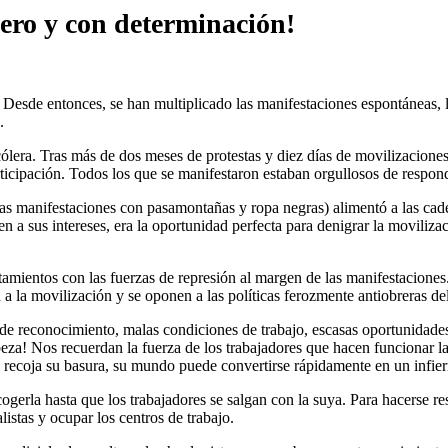
mero y con determinación!
Desde entonces, se han multiplicado las manifestaciones espontáneas, los
.
ólera. Tras más de dos meses de protestas y diez días de movilizaciones,
rticipación. Todos los que se manifestaron estaban orgullosos de resp
as manifestaciones con pasamontañas y ropa negras) alimentó a las cade
en a sus intereses, era la oportunidad perfecta para denigrar la movilizac
ntamientos con las fuerzas de represión al margen de las manifestaciones
 la movilización y se oponen a las políticas ferozmente antiobreras de
ta de reconocimiento, malas condiciones de trabajo, escasas oportunida
beza! Nos recuerdan la fuerza de los trabajadores que hacen funcionar l
e recoja su basura, su mundo puede convertirse rápidamente en un infier
cogerla hasta que los trabajadores se salgan con la suya. Para hacerse r
listas y ocupar los centros de trabajo.