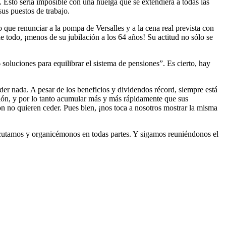
o. Esto sería imposible con una huelga que se extendiera a todas las
us puestos de trabajo.
que renunciar a la pompa de Versalles y a la cena real prevista con
de todo, ¡menos de su jubilación a los 64 años! Su actitud no sólo se
 soluciones para equilibrar el sistema de pensiones”. Es cierto, hay
ceder nada. A pesar de los beneficios y dividendos récord, siempre está
ición, y por lo tanto acumular más y más rápidamente que sus
n no quieren ceder. Pues bien, ¡nos toca a nosotros mostrar la misma
scutamos y organicémonos en todas partes. Y sigamos reuniéndonos el