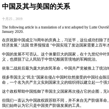
中国及其与美国的关系
十月25，2019
The following article is a translation of a text adopted by Lutte Ouvr
January 2020.
在庆祝新中国成立70周年的庆典上，习近平，这位成功扫除了
经济发展," 法国 世界报报道 "中国实现了发达国家需要上百年
中国的发展不可否认。这个体量巨大的国家，在十九世纪中叶
义，也摆脱了让人民陷于中世纪般困苦境地的军阀统治。
依靠二战前后最为庞大的农民革命，中国共产党被推上了统治
很多帝国主义"民主"国家在侵占中国时欣然接受的中国社会
命，一个名为共产主义实则国家主义的组织得以建立起一个强
这个政权帮助中国抵御了帝国主义国家再次侵占它的企图，无
但我们一直认为中国政权跟苏联不同，并不来自无产阶级革命
我们始终认为它只是中国资产阶级发展的工具。