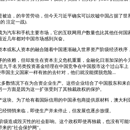
是被迫，的辛苦劳动，但今天习近平确实可以吹嘘中国占据了世
 注定一战).
为汽车和手机主要市场，它的互联网用户数量也比其他任何国家
司最近几年都对中国市场感到兴奋。
资本或私人资本的融合随着中国逐渐融入世界资产阶级经济秩序
序的依赖，但却发生在资本主义危机重重，金融化日渐加深的今
接着解释道: "近九千名另类投资基金经理在中国竞争在中国股市这个
帝国主义国家一样有效的去针对，他们就没能摆脱危险...
"大多数情况下在为合资企业生产。这些企业结合了中国股东和来
另一方面是因为这一扩张受到了其独裁政权的保护。
产这块。为了给有着国际信用的中国承包商提供原材料，澳大利
已经悄悄来临，即使生产并未停止，但发展也逐步放缓。
削阶级造成毁灭性的社会影响。这个政权即使再独裁，也没有可能
来的"社会保护网"。