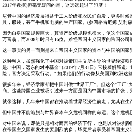
2017年数据)但毫无疑问的是，这远远超过了印度！
尽管中国的经济发展得益于工人阶级和农民们自发，更多时候
具，服装，甚至手机和电脑的生产国家。(参阅格雷厄姆 艾利森的
因为自身国家规模巨大，其资产阶级规模也很大，使这个国家成
万富翁，而2008年时只有16位。难怪帝国主义国家的跨国公
这一事实的另一面则是来自帝国主义国家的资本与中国的国家
这种融入，虽然强化了中国对被帝国主义所主导的世界经济秩
是: "中国，远东的对冲基金" (2019年7月31日). 它
险，官方决定采取行动。" 如果他们的行动像从美国到欧洲这些
很多年来，经济学家都把中国叫做"世界工厂"。但这个"工厂
商。这些跨国企业被吸引过来一方面是因为中国市场的扩张，
就像这样，几年来中国都在推动着世界经济往前走，尤其在生
但中国并不能逃脱与世界资本主义危机同样的命运。这个危机
对中国来说，即使只是相对而言的经济下行， 也足以对被剥
在帝国主义国家发生的要剧烈的多，毕竟后者享受着帝国主义带