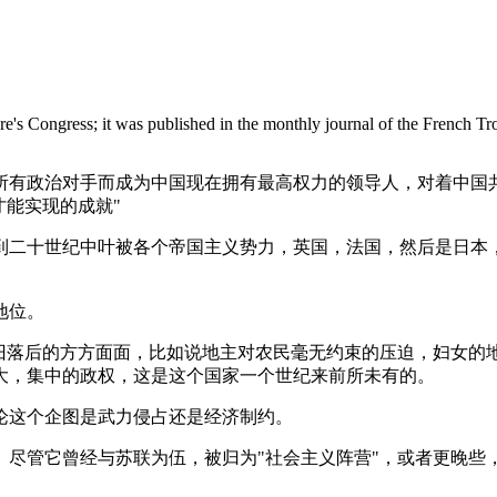
ière's Congress; it was published in the monthly journal of the French 
所有政治对手而成为中国现在拥有最高权力的领导人，对着中国共
才能实现的成就"
到二十世纪中叶被各个帝国主义势力，英国，法国，然后是日本
地位。
陈旧落后的方方面面，比如说地主对农民毫无约束的压迫，妇女的
大，集中的政权，这是这个国家一个世纪来前所未有的。
论这个企图是武力侵占还是经济制约。
。尽管它曾经与苏联为伍，被归为"社会主义阵营"，或者更晚些