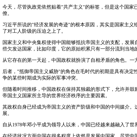
今天，尽管执政党依然贴着"共产主义"的标签，但是这个国家
僚。
习近平所说的"经济发展的奇迹"的根本原因，其实是国家主
了对工人阶级的压迫之上了。
国家主义和中央集权使得中国能够抵抗帝国主义的支配，发展
些欠发达国家，比如印度，它的原始积累只有一部分流到当地
从它存在的第一天起，中国政权就扮演了自相矛盾的角色。一
后者，"抵御帝国主义威胁"的角色在毛时代的初期是具有决
争的某些时期成为实际的军事冲突。
但随着时间推移，中国政权在保持其独裁的形式下，允许并鼓
帝国主义国家所主导的世界经济秩序的主要因素。
其政权自身已经成为帝国主义的资产阶级和中国的中间媒介。
展。
自从1978年邓小平成为领导人以来，中国已经越来越融入了
在经济状况方面中国在很多程度上依然是发展中国家。尽管中国