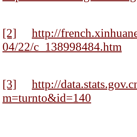
[2]
http://french.xinhua
04/22/c_138998484.htm
[3]
http://data.stats.gov.
m=turnto&id=140