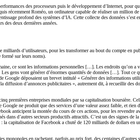
 performances des processeurs puis le développement d’Internet, pour qu’
uis récemment Roméo, un ordinateur capable de réaliser un million de 
entissage profond des systèmes d’IA. Cette collecte des données s’est emb
rs des deux dernières années.
 milliards d’utilisateurs, pour les transformer au bout du compte en publ
 formé sur leurs noms).
aine, ce sont les informations personnelles […]. Les endroits qu’on a
n. Les gens vont générer d’énormes quantités de données […]. Tout ce 
e Google déposaient un brevet intitulé « Générer des informations utilisa
ur la diffusion d’annonces publicitaires », autrement dit, à recueillir de
q premières entreprises mondiales par sa capitalisation boursière. Celle
Google ne produit que des services d’une valeur assez faible, et rien de 
ook anticipent la montée du cours de ces actions, pour les revendre avec
s dans d’autres secteurs productifs attractifs. C’est un des signes de la
e : la capitalisation de Facebook a chuté de 120 milliards de dollars en u
es monopoles en rachetant, parfois au prix fort, des centaines d’autres s