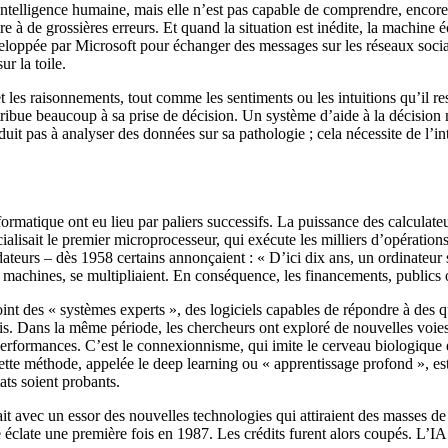
’intelligence humaine, mais elle n’est pas capable de comprendre, encor
re à de grossières erreurs. Et quand la situation est inédite, la machine 
veloppée par Microsoft pour échanger des messages sur les réseaux socia
r la toile.
 et les raisonnements, tout comme les sentiments ou les intuitions qu’il 
tribue beaucoup à sa prise de décision. Un système d’aide à la décision 
it pas à analyser des données sur sa pathologie ; cela nécessite de l’inte
ormatique ont eu lieu par paliers successifs. La puissance des calculate
alisait le premier microprocesseur, qui exécute les milliers d’opérati
audateurs – dès 1958 certains annonçaient : « D’ici dix ans, un ordinateu
 machines, se multipliaient. En conséquence, les financements, publics 
 des « systèmes experts », des logiciels capables de répondre à des que
 Dans la même période, les chercheurs ont exploré de nouvelles voies p
rformances. C’est le connexionnisme, qui imite le cerveau biologique en 
tte méthode, appelée le deep learning ou « apprentissage profond », est
ats soient probants.
t avec un essor des nouvelles technologies qui attiraient des masses de
le éclate une première fois en 1987. Les crédits furent alors coupés. L’I