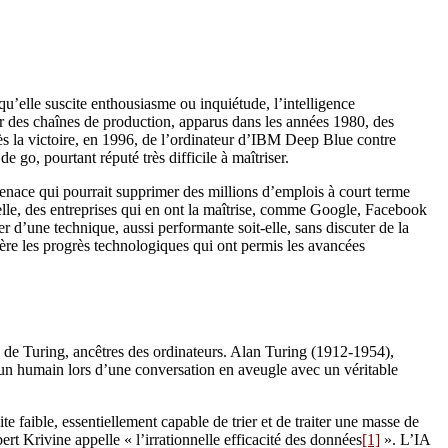
’elle suscite enthousiasme ou inquiétude, l’intelligence
sur des chaînes de production, apparus dans les années 1980, des
rès la victoire, en 1996, de l’ordinateur d’IBM Deep Blue contre
, pourtant réputé très difficile à maîtriser.
nace qui pourrait supprimer des millions d’emplois à court terme
e elle, des entreprises qui en ont la maîtrise, comme Google, Facebook
r d’une technique, aussi performante soit-elle, sans discuter de la
rrière les progrès technologiques qui ont permis les avancées
es de Turing, ancêtres des ordinateurs. Alan Turing (1912-1954),
ur un humain lors d’une conversation en aveugle avec un véritable
te faible, essentiellement capable de trier et de traiter une masse de
t Krivine appelle « l’irrationnelle efficacité des données
[1]
». L’IA