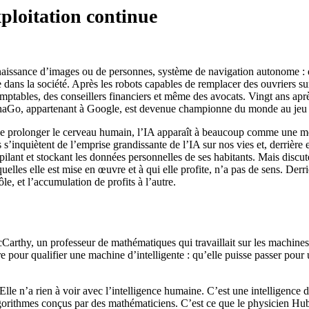
exploitation continue
naissance d’images ou de personnes, système de navigation autonome : qu
e dans la société. Après les robots capables de remplacer des ouvriers 
 comptables, des conseillers financiers et même des avocats. Vingt ans ap
Go, appartenant à Google, est devenue championne du monde au jeu de go
de prolonger le cerveau humain, l’IA apparaît à beaucoup comme une me
s s’inquiètent de l’emprise grandissante de l’IA sur nos vies et, derrièr
ilant et sto­ckant les données personnelles de ses habitants. Mais discute
quelles elle est mise en œuvre et à qui elle profite, n’a pas de sens. De
le, et l’accumulation de profits à l’autre.
McCarthy, un professeur de mathématiques qui travaillait sur les machin
ère pour qualifier une machine d’intelligente : qu’elle puisse passer po
Elle n’a rien à voir avec l’intelligence humaine. C’est une intelligence di
orithmes conçus par des mathématiciens. C’est ce que le physicien Huber