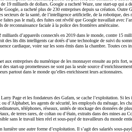
de 19 milliards de dollars. Google a racheté Waze, une start-up qui a 
de Google, a racheté plus de 230 entreprises depuis sa création. Outr
s secteurs de la santé, de l’intelligence artificielle, de la robotique, d
(Ne faites pas le mal), des fuites ont révélé que Google travaillait avec
s de reconnaissance faciale à la police des frontières américaine.
 milliards d’appareils connectés en 2019 dans le monde, contre 15 milli
 des lits dits intelligents car dotés d’une technologie de suivi du somm
quence cardiaque, voire sur les sons émis dans la chambre. Toutes ces i
aux entreprises du numérique de les monnayer ensuite au prix fort, soit
 des start-up prometteuses ne sont pas la seule source d’enrichissement d
leurs partout dans le monde qu’elles enrichissent leurs actionnaires.
rry Page et les fondateurs des Gafam, se cache l’exploitation. Si les i
 ou d’Alphabet, les agents de sécurité, les employés du ménage, les cha
ordinateurs, téléphones, réseaux, unités de stockage des données de plus
taux, de terres rares, de coltan ou d’étain, extraits dans des mines au
ble sans le travail bien réel et sous-payé de travailleurs du monde entie
lumière une autre forme d’exploitation. Il s’agit des salariés sous-payé