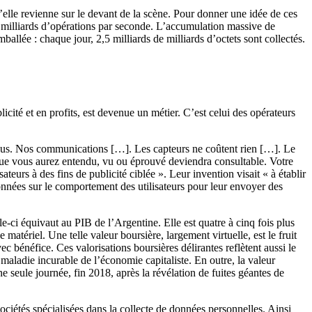
elle revienne sur le devant de la scène. Pour donner une idée de ces
milliards d’opérations par seconde. L’accumulation massive de
allée : chaque jour, 2,5 milliards de milliards d’octets sont collectés.
icité et en profits, est devenue un métier. C’est celui des opérateurs
 vus. Nos communications […]. Les capteurs ne coûtent rien […]. Le
que vous aurez entendu, vu ou éprouvé deviendra consultable. Votre
teurs à des fins de publicité ciblée ». Leur invention visait « à établir
s données sur le comportement des utilisateurs pour leur envoyer des
-ci équivaut au PIB de l’Argentine. Elle est quatre à cinq fois plus
matériel. Une telle valeur boursière, largement virtuelle, est le fruit
 bénéfice. Ces valorisations boursières délirantes reflètent aussi le
 maladie incurable de l’économie capitaliste. En outre, la valeur
ne seule journée, fin 2018, après la révélation de fuites géantes de
ociétés spécialisées dans la collecte de données personnelles. Ainsi