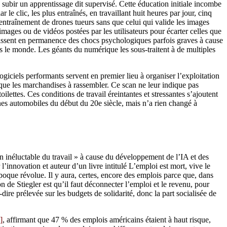
e subir un apprentissage dit supervisé. Cette éducation initiale incombe
 le clic, les plus entraînés, en travaillant huit heures par jour, cinq
’entraînement de drones tueurs sans que celui qui valide les images
ages ou de vidéos postées par les utilisateurs pour écarter celles que
issent en permanence des chocs psychologiques parfois graves à cause
ns le monde. Les géants du numérique les sous-traitent à de multiples
giciels performants servent en premier lieu à organiser l’exploitation
ique les marchandises à rassembler. Ce scan ne leur indique pas
oilettes. Ces conditions de travail éreintantes et stressantes s’ajoutent
ines automobiles du début du 20e siècle, mais n’a rien changé à
 inéluctable du travail » à cause du développement de l’IA et des
l’innovation et auteur d’un livre intitulé L’emploi est mort, vive le
e époque révolue. Il y aura, certes, encore des emplois parce que, dans
n de Stiegler est qu’il faut déconnecter l’emploi et le revenu, pour
-dire prélevée sur les budgets de solidarité, donc la part socialisée de
]
, affirmant que 47 % des emplois américains étaient à haut risque,