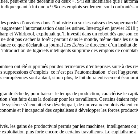
fiée, peut-être une décennie ou deux ». S’il est indéniable que l’automat
indique quant à lui que « 9 % des emplois seulement sont confrontés aux
des postes d’ouvriers dans l’industrie ou sur les caisses des supermarch
ugmenter l’automatisation dans les usines. Interrogé en janvier 2018 p
Sharp et Whirlpool, expliquait qu’il investit dans un robot dès que son co
ne doit pas cacher la forêt : partout dans le monde, même dans les usines
stance ce que déclarait au journal
Les Échos
le directeur d’un institut de
l’introduction de logiciels intelligents supprime des emplois de comptab
mbien ont été supprimés par des fermetures d’entreprises suite à des rest
 des suppressions d’emplois, ce n’est pas l’automatisation, c’est l’aggrav
européennes sont autant, sinon plus, le fait du ralentissement économiqu
grande échelle, pour baisser le temps de production, caractérise le capi
ion s’est faite dans la douleur pour les travailleurs. Certains étaient r
 le système s’étendait et se développait, de nouveaux emplois étaient cré
économie et l’incapacité des capitalistes à développer les forces product
és, les gains de productivité permis par les machines, intelligentes ou p
ne exploitation plus forte encore de certains travailleurs. Le capitalisme 