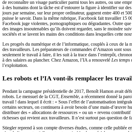
de reconnaître un visage particulier parmi tous les autres, ou une empre
à des humains dont la tâche est d’entourer la figure à identifier sur des 
jours par semaine, sur leur propre ordinateur, gagnent entre 400 et 500
puisse le savoir. Dans la même rubrique, Facebook fait travailler 15 0
Facebook juge violentes, pornographiques ou dégradantes. Outre que 
des images insoutenables qu’ils doivent regarder, sans le moindre suiv
sociétés et se lavent les mains des conditions dans lesquelles cette nouve
Les progrès du numérique et de l’informatique, couplés à ceux de la mo
des travailleurs. Les préparateurs de commandes d’Amazon sont sous la 
seulement le travail à faire, il les suit à la trace dans l’entrepôt, chro
à des salaires au plancher. Chez Amazon, l’IA a renouvelé
Les temps
l’exploitation.
Les robots et l’IA vont-ils remplacer les travai
Pendant la campagne présidentielle de 2017, Benoît Hamon avait défend
robots. Le mensuel de la CGT,
Ensemble
, a récemment donné la parole
travail ! dans lequel il écrit : « Sous l’effet de l’automatisation intég
certains secteurs, on continuera à avoir besoin d’une main-d’œuvre hu
distribuer des « allocations de ressources » ou un « revenu contributif »
richesses qui revient aux travailleurs. Il n’est surtout pas question de fa
Stiegler reprend à son compte diverses études, comme celle publiée e