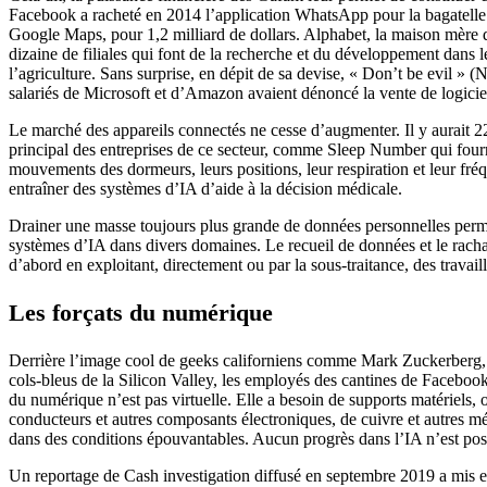
Facebook a racheté en 2014 l’application WhatsApp pour la bagatelle 
Google Maps, pour 1,2 milliard de dollars. Alphabet, la maison mère 
dizaine de filiales qui font de la recherche et du développement dans le
l’agriculture. Sans surprise, en dépit de sa devise, « Don’t be evil » 
salariés de Microsoft et d’Amazon avaient dénoncé la vente de logiciel
Le marché des appareils connectés ne cesse d’augmenter. Il y aurait 22
principal des entreprises de ce secteur, comme Sleep Number qui fournit
mouvements des dormeurs, leurs positions, leur respiration et leur fré
entraîner des systèmes d’IA d’aide à la décision médicale.
Drainer une masse toujours plus grande de données personnelles permet 
systèmes d’IA dans divers domaines. Le recueil de données et le rachat
d’abord en exploitant, directement ou par la sous-traitance, des travail
Les forçats du numérique
Derrière l’image cool de geeks californiens comme Mark Zuckerberg, La
cols-bleus de la Silicon Valley, les employés des cantines de Facebook
du numérique n’est pas virtuelle. Elle a besoin de supports matériels, 
conducteurs et autres composants électroniques, de cuivre et autres mé
dans des conditions épouvantables. Aucun progrès dans l’IA n’est possi
Un reportage de Cash investigation diffusé en septembre 2019 a mis en 