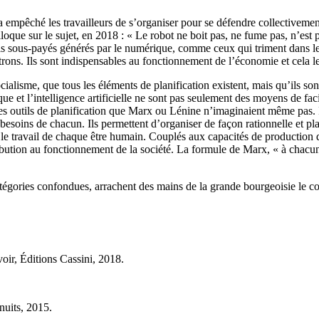
 empêché les travailleurs de s’organiser pour se défendre collectivement
loque sur le sujet, en 2018 : « Le robot ne boit pas, ne fume pas, n’est 
ois sous-payés générés par le numérique, comme ceux qui triment dans les
patrons. Ils sont indispensables au fonctionnement de l’économie et cela l
ialisme, que tous les éléments de planification existent, mais qu’ils so
que et l’intelligence artificielle ne sont pas seulement des moyens de fa
es outils de planification que Marx ou Lénine n’imaginaient même pas. Il
s besoins de chacun. Ils permettent d’organiser de façon rationnelle et plan
nt le travail de chaque être humain. Couplés aux capacités de production d
bution au fonctionnement de la société. La formule de Marx, « à chacun 
s catégories confondues, arrachent des mains de la grande bourgeoisie le
r, Éditions Cassini, 2018.
nuits, 2015.