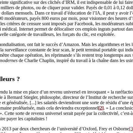
inte significative sur des clichés d’IRM, il est indispensable de lui fair
milliers de photos, ou de cliquer pour valider. Payés de 0,01 à 0,12 dollar
 dollars mensuels. Dans ce travail d’éducation de l’IA, il peut y avoir l
00 modérateurs, payés 800 euros par mois, pour visionner des heures d’im
les critères de censure sont imposés par Facebook, les modérateurs sub
i médical. Internet permet de délocaliser ces emplois ingrats partout da
lle catégorie de travailleurs, les forçats du clic, est exploitée.
ndialisation, ont fait le succès d’Amazon. Mais les algorithmes et les lo
surveillance constante de leur scan, le petit terminal portable qui ind
nomètre chaque opération, les réprimande s’ils restent trop longtemps aux t
 modernes
de Charlie Chaplin, inspiré du travail à la chaîne dans les us
lleurs ?
u la mise en place d’un revenu universel en invoquant « la raréfaction
 à Bernard Stiegler, philosophe, directeur de l’Institut de recherche sur 
rale et généralisée, [...] les salariés deviendront une sorte de résidu d’un
maine prolétarisée, mais cela deviendra exceptionnel
[2]
. » La conclusio
. Cette sorte de revenu universel serait payée par la collectivité, c’est-à
ire payer les capitalistes !
n 2013 par deux chercheurs de l’université d’Oxford, Frey et Osborne
[3