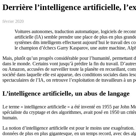
Derrière l’intelligence artificielle, l’
février 2020
Voitures autonomes, traduction automatique, logiciels de recon
artificielle (IA) semble prendre une place de plus en plus grand
systèmes dits intelligents effectuent aujourd’hui le travail des
le champion d’échecs Garry Kasparov, une autre machine, Alpha
Mais, plutôt qu’un progrès considérable pour l’humanité, permettant 
dans le monde. Certains vont jusqu’à prédire la fin du travail. D’autre
ou Amazon, accusées de surveiller toute la planète en recueillant, comp
société dans laquelle elle est apparue, des conditions sociales dans les
spectaculaires de l’IA, on retrouve l’exploitation de travailleurs à un pô
L’intelligence artificielle, un abus de langage
Le terme « intelligence artificielle » a été inventé en 1955 par John 
spécialiste du cryptage et des algorithmes, avait posé en 1950 un crit
humain.
La notion d’intelligence artificielle est pour le moins une exagération. 
données de plus en plus gigantesque, en un temps record, avec des alg