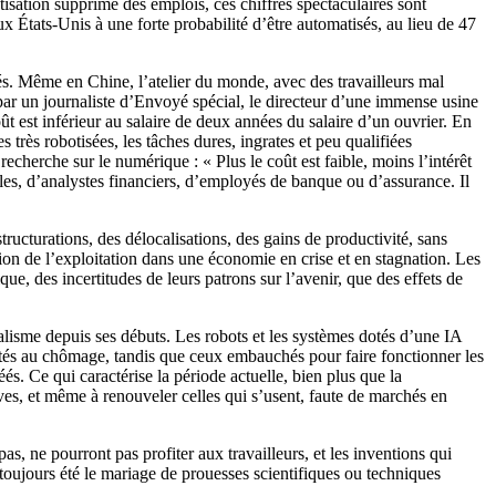
isation supprime des emplois, ces chiffres spectaculaires sont
 États-Unis à une forte probabilité d’être automatisés, au lieu de 47
és. Même en Chine, l’atelier du monde, avec des travailleurs mal
ar un journaliste d’Envoyé spécial, le directeur d’une immense usine
ût est inférieur au salaire de deux années du salaire d’un ouvrier. En
 très robotisées, les tâches dures, ingrates et peu qualifiées
 recherche sur le numérique : « Plus le coût est faible, moins l’intérêt
les, d’analystes financiers, d’employés de banque ou d’assurance. Il
ructurations, des délocalisations, des gains de productivité, sans
ation de l’exploitation dans une économie en crise et en stagnation. Les
e, des incertitudes de leurs patrons sur l’avenir, que des effets de
talisme depuis ses débuts. Les robots et les systèmes dotés d’une IA
ejetés au chômage, tandis que ceux embauchés pour faire fonctionner les
és. Ce qui caractérise la période actuelle, bien plus que la
ives, et même à renouveler celles qui s’usent, faute de marchés en
as, ne pourront pas profiter aux travailleurs, et les inventions qui
a toujours été le mariage de prouesses scientifiques ou techniques