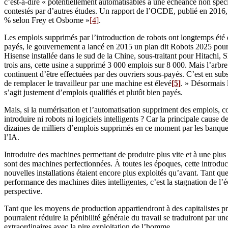
c’est-à-dire « potentiellement automatisables à une échéance non spéci
contestés par d’autres études. Un rapport de l’OCDE, publié en 2016, 
% selon Frey et Osborne »
[4]
.
Les emplois supprimés par l’introduction de robots ont longtemps été 
payés, le gouvernement a lancé en 2015 un plan dit Robots 2025 pour a
Hisense installée dans le sud de la Chine, sous-traitant pour Hitachi, 
trois ans, cette usine a supprimé 3 000 emplois sur 8 000. Mais l’arbre 
continuent d’être effectuées par des ouvriers sous-payés. C’est en sub
de remplacer le travailleur par une machine est élevé
[5]
. » Désormais 
s’agit justement d’emplois qualifiés et plutôt bien payés.
Mais, si la numérisation et l’automatisation suppriment des emplois, co
introduire ni robots ni logiciels intelligents ? Car la principale cause
dizaines de milliers d’emplois supprimés en ce moment par les banques 
l’IA.
Introduire des machines permettant de produire plus vite et à une plus 
sont des machines perfectionnées. À toutes les époques, cette introduct
nouvelles installations étaient encore plus exploités qu’avant. Tant que
performance des machines dites intelligentes, c’est la stagnation de l’
perspective.
Tant que les moyens de production appartiendront à des capitalistes priv
pourraient réduire la pénibilité générale du travail se traduiront par u
extraordinaires avec la pire exploitation de l’homme.