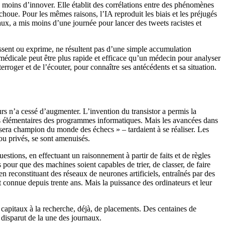
e moins d’innover. Elle établit des corrélations entre des phénomènes
échoue. Pour les mêmes raisons, l’IA reproduit les biais et les préjugés
ux, a mis moins d’une journée pour lancer des tweets racistes et
ressent ou exprime, ne résultent pas d’une simple accumulation
médicale peut être plus rapide et efficace qu’un médecin pour analyser
rroger et de l’écouter, pour connaître ses antécédents et sa situation.
urs n’a cessé d’augmenter. L’invention du transistor a permis la
ons élémentaires des programmes informatiques. Mais les avancées dans
r sera champion du monde des échecs » – tardaient à se réaliser. Les
ou privés, se sont amenuisés.
stions, en effectuant un raisonnement à partir de faits et de règles
our que des machines soient capables de trier, de classer, de faire
reconstituant des réseaux de neurones artificiels, entraînés par des
 connue depuis trente ans. Mais la puissance des ordinateurs et leur
 capitaux à la recherche, déjà, de placements. Des centaines de
A disparut de la une des journaux.