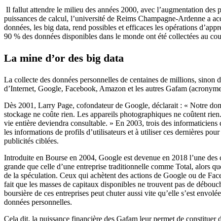
Il fallut attendre le milieu des années 2000, avec l’augmentation des
puissances de calcul, l’université de Reims Champagne-Ardenne a acq
données, les big data, rend possibles et efficaces les opérations d’appr
90 % des données disponibles dans le monde ont été collectées au cou
La mine d’or des big data
La collecte des données personnelles de centaines de millions, sinon de
d’Internet, Google, Facebook, Amazon et les autres Gafam (acronyme
Dès 2001, Larry Page, cofondateur de Google, déclarait : « Notre dom
stockage ne coûte rien. Les appareils photographiques ne coûtent rie
vie entière deviendra consultable. » En 2003, trois des informaticiens d
les informations de profils d’utilisateurs et à utiliser ces dernières po
publicités ciblées.
Introduite en Bourse en 2004, Google est devenue en 2018 l’une des cin
grande que celle d’une entreprise traditionnelle comme Total, alors que 
de la spéculation. Ceux qui achètent des actions de Google ou de Faceb
fait que les masses de capitaux disponibles ne trouvent pas de débouché
boursière de ces entreprises peut chuter aussi vite qu’elle s’est envolé
données personnelles.
Cela dit, la puissance financière des Gafam leur permet de constituer d