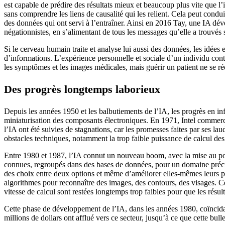
est capable de prédire des résultats mieux et beaucoup plus vite que l
sans comprendre les liens de causalité qui les relient. Cela peut condui
des données qui ont servi à l’entraîner. Ainsi en 2016 Tay, une IA dé
négationnistes, en s’alimentant de tous les messages qu’elle a trouvés su
Si le cerveau humain traite et analyse lui aussi des données, les idées
d’informations. L’expérience personnelle et sociale d’un individu con
les symptômes et les images médicales, mais guérir un patient ne se rédu
Des progrès longtemps laborieux
Depuis les années 1950 et les balbutiements de l’IA, les progrès en inf
miniaturisation des composants électroniques. En 1971, Intel commerci
l’IA ont été suivies de stagnations, car les promesses faites par ses l
obstacles techniques, notamment la trop faible puissance de calcul des
Entre 1980 et 1987, l’IA connut un nouveau boom, avec la mise au point
connues, regroupés dans des bases de données, pour un domaine précis.
des choix entre deux options et même d’améliorer elles-mêmes leurs pe
algorithmes pour reconnaître des images, des contours, des visages. Ce
vitesse de calcul sont restées longtemps trop faibles pour que les résult
Cette phase de développement de l’IA, dans les années 1980, coïncidai
millions de dollars ont afflué vers ce secteur, jusqu’à ce que cette bul