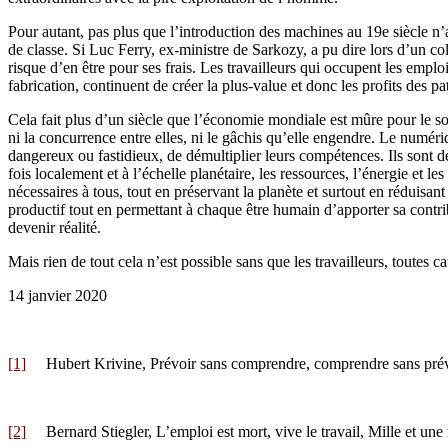
Pour autant, pas plus que l’introduction des machines au 19e siècle n’a
de classe. Si Luc Ferry, ex-ministre de Sarkozy, a pu dire lors d’un col
risque d’en être pour ses frais. Les travailleurs qui occupent les empl
fabrication, continuent de créer la plus-value et donc les profits des 
Cela fait plus d’un siècle que l’économie mondiale est mûre pour le soc
ni la concurrence entre elles, ni le gâchis qu’elle engendre. Le numéri
dangereux ou fastidieux, de démultiplier leurs compétences. Ils sont d
fois localement et à l’échelle planétaire, les ressources, l’énergie et le
nécessaires à tous, tout en préservant la planète et surtout en réduisa
productif tout en permettant à chaque être humain d’apporter sa contri
devenir réalité.
Mais rien de tout cela n’est possible sans que les travailleurs, toute
14 janvier 2020
[1]
Hubert Krivine, Prévoir sans comprendre, comprendre sans prévoi
[2]
Bernard Stiegler, L’emploi est mort, vive le travail, Mille et une 