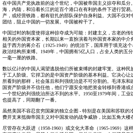
在中国共产党执政前的这个世纪，中国被帝国主义掠夺和瓜分。
海，内陆，和沿着长江的近百个港口在有利的条件下进行贸易
产，或经营铁路，都有驻扎的部队保护自身利益。大国不仅对
团结，阻止中国的一切发展。中国被榨干了。
中国过时的制度使得这种掠夺成为可能：封建主义，古老的传
相关的外国资本家，长期以来一直扮演着与外国资本家的中介
益于西方的蒋介石（1925-1949）的统治下，国库用于填
政治结构所束缚。1949年，中国拥有5亿人口，占全人类的五分
一毫一厘的铁路。
数以亿计的中国人渴望逃脱他们所被束缚的封建牢笼。这种民
于工人阶级。它捍卫的是中国资产阶级的基本利益。它决心让
所看到的那样，社会落后和列强统治是不可分割的。毛泽东和政
国资产阶级并不信任他，他们宁愿安全地把资金转移到香港或
一个世纪的列强统治所达不到的水平。1950至1979年间，
也提高了，同期翻了一番。
虽然美国不容忍贫穷国家的独立企图 - 特别是在美国和苏联
费开支来抵御帝国主义对中国发动的战争威胁，比如五角大楼在朝
尽管存在大跃进（1958-1960）或文化大革命（1965-196