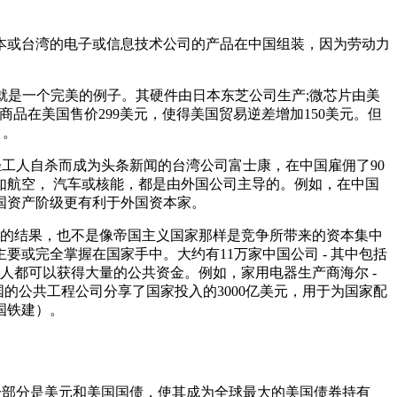
本或台湾的电子或信息技术公司的产品在中国组装，因为劳动力
备就是一个完美的例子。其硬件由日本东芝公司生产;微芯片由美
的每件商品在美国售价299美元，使得美国贸易逆差增加150美元。但
）。
年轻工人自杀而成为头条新闻的台湾公司富士康，在中国雇佣了90
如航空， 汽车或核能，都是由外国公司主导的。例如，在中国
国资产阶级更有利于外国资本家。
展的结果，也不是像帝国主义国家那样是竞争所带来的资本集中
或完全掌握在国家手中。大约有11万家中国公司 - 其中包括
人都可以获得大量的公共资金。例如，家用电器生产商海尔 -
国的公共工程公司分享了国家投入的3000亿美元，用于为国家配
国铁建）。
大一部分是美元和美国国债，使其成为全球最大的美国债券持有