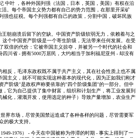
纪 中叶 ，各种外国列强（法国，日本，英国，美国）有权在沿
生活。每个帝国主义势力都有自己的势力范围，在那里开采矿
列强也征税。每个列强都有自己的政策，分割中国，破坏民族
治王朝崩溃后留下的空缺。中国资产阶级软弱无力，依赖着与之
。这个中国资产阶级是一个寄生阶级，无法带来任何发展。在受
付出了双倍的代价：它被帝国主义掠夺，并被另一个时代的社会和
省 - 拥有5000万居民，大约相当于加利福尼亚州 - 却没有
的相反，毛泽东政权既不属于共产主义，其在社会性质上也不属
帝国主义，就不可能实现这种基本的现代化，因为正如我们刚才
资产阶级"是政权声称要依靠的"四个阶级集团"的一部分。但中
做，它为自己提供了集中财富，组织和计划生产，将工业发展到
肥，机械化，灌溉开发，使用选定的种子）导致产量增加，农业生产
进入世界市场，尽管美国禁运造成了各种各样的问题，尽管需要军
民众的极大支持。
49-1976） - 今天在中国被称为停滞的时期 - 事实上得到了一