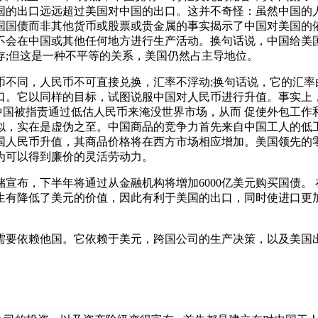
国的出口远远超过美国对中国的出口。这并不奇怪：虽然中国的
国国债而非其他货币或股票或贵金属的事实揭示了中国对美国的
不会在中国或其他任何地方进行生产活动。换句话说，中国给美国
存;但这是一种不平等的关系，美国仍然占主导地位。
币不同，人民币不可直接兑换，汇率不浮动;换句话说，它的汇率
。它以同样的目标，试图说服中国对人民币进行升值。事实上，自
题。中国被指责通过低估人民币来淹没世界市场，从而 促使外包
相似，实在是虚伪之至。中国商品的竞争力首先来自中国工人的低工
中国人民币升值，其商品价格将在西方市场相应增加。美国领先的零售
为可以得到廉价的灵活劳动力。
储宣布，下半年将通过从金融机构将增加6000亿美元购买国债。 在
中生有降低了美元的价值，因此有利于美国的出口，同时使进口
需要依赖他国。它依赖于美元，跨国公司的生产决策，以及美国