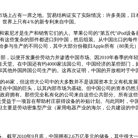
市场上占有一席之地。贸易结构证实了实际情况：许多美国，日
。世界上只有4％的新专利来自中国。
索尼才是生产和销售它们的人。苹果公司的"第五代"iPod设
自韩国的三星。所有这些复杂的部件都进口到中国，然后组装。从中国出口
给参与生产的不同公司，其中大部分份额归Apple所有（80美元
设立分部，以便开发廉价劳动力并渗透中国市场。因2010年春季的
天堂。在中国还有约4000家法国公司。中国经济的某些部门，
和其他外国跨国公司生产的。这再次证明，中国的开放相对于中
中的46家，但这些大公司中的大多数并不是该国资本主义有机发
在中国的巨头，以其内部市场为基础。但中国公司的资本仍然主要
市政府拥有。那些完全私有化的公司来自这些公共部分。所有这些
 最近受益于一项旨在帮助村庄获得设备的补贴计划。与此同时，中
但主要是劳动密集型产业（家用电器产业的海尔，公共建设的中
。截至2010年9月底，中国拥有2.6万亿美元的储备，其中很