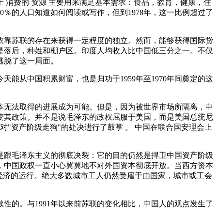
消费的 资源 主要用来满足基本需求：食品，教育，健康，住
0％的人口知道如何阅读或写作，但到1978年，这一比例超过了
依靠苏联的存在来获得一定程度的独立。然而，能够获得国际贷
是落后，种姓和棚户区。印度人均收入比中国低三分之一。不仅
逃脱了这一局面。
从中国积累财富，也是归功于1959年至1970年间奠定的这
原本无法取得的进展成为可能。但是，因为被世界市场所隔离，中
变其政策。并不是说毛泽东的政权屈服于美国，而是美国总统尼
对"资产阶级走狗"的处决进行了鼓掌 。 中国在联合国安理会上
不是跟毛泽东主义的彻底决裂：它的目的仍然是捍卫中国资产阶级
，中国政权一直小心翼翼地不对外国资本彻底开放。当西方资本
经济的运行。绝大多数城市工人仍然受雇于由国家，城市或工会
性的。与1991年以来前苏联的变化相比，中国人的观点发生了