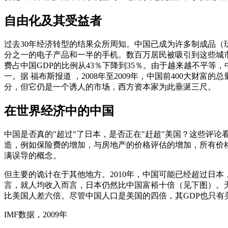
自由化及其受益者
过去30年经济转型的结果众所周知。中国已成为许多制成品（
分之一的电子产品和一半的手机。数百万居民被吸引到这些城
费占中国GDP的比例从43％下降到35％。由于越来越不平等
一。据 福布斯报道 ，2008年至2009年，中国前400大财富
分，但它仍是一个诱人的市场，西方资本家为此垂涎三尺。
在世界经济中的中国
中国是否真的"超过"了日本，是否正在"赶超"美国？这些评
造，例如保险费的增加，与房地产的价格评估的增加，所有价格
满误导的概念。
但主要的诡计在于其他地方。2010年，中国可能已经超过日本，
言，就人均收入而言，日本仍然比中国富裕十倍（见下图）。
比美国人差六倍。尽管中国人口是美国的四倍，其GDP也只有
IMF数据，2009年