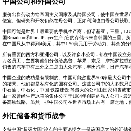
中国公司和外国公司
廉价出售劳动力给帝国主义国家及其跨国公司，使中国在世界
便宜。但研究和开发仍然在母公司，正如利润也由母公司获取
中国可能是世界上最重要的手机生产商，但诺基亚，三星，LG和
国Broadcom和PortalPlayer生产 ;它的存储卡来
在中国只从中得到4美元，其中1.50美元用于劳动力。其余的分
所有重要的西方和亚洲公司 - 以及许多小公司 - 都在中国
万名员工，主要将他们分包给惠普，苹果，索尼，摩托罗拉或任
销售的汽车中有三分之二是由大众汽车，丰田汽车，日产汽车
中国企业的成功是有限制的。中国可能占世界500家最大公司
的结果。他们都是私有化的国有公司。这些公司中的大多数只是
中石油，中石化，中国 铁路建设 等最大的公司由国家和省或
由一家曾经生产冰箱的集体公司于1984年创建的私人公司 -
备高铁线路。虽然一些中国公司在世界市场上占有一席之地，
外汇储备和货币战争
支持中国"超级大国"论点的主要论据之一是该国庞大的外汇储备