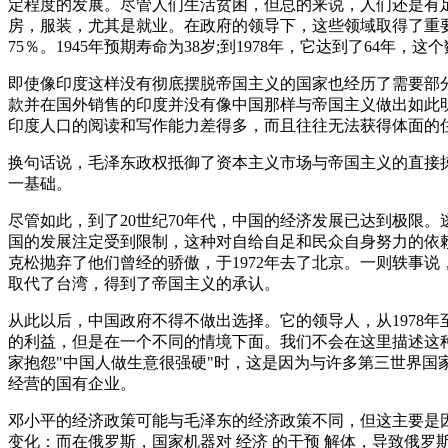
定程度的发展。尽管人们生活贫困，但总的来说，人们还是有足
房，服装，尤其是就业。在政府的领导下，这些领域取得了重要进
75％。1945年预期寿命为38岁;到1978年，它达到了64年
即使像印度这样没有彻底摆脱帝国主义的国家也经历了需要部
款并在国外销售的印度并没有像中国那样与帝国主义做出如此
印度人口的阅读和写作能力差得多，而且往往无法获得体面的
换句话说，毛泽东政权抵御了资本主义市场与帝国主义的直接掠
一基础。
尽管如此，到了20世纪70年代，中国的经济发展已达到极限
国的发展注定受到限制，这种对自给自足和民众自身努力的依
克松抛弃了他们曾经的骄傲，于1972年去了北京。一则轶事说
取代了台湾，得到了帝国主义的承认。
从此以后，中国政府不得不做出选择。它的领导人，从1978
的利益，但是在一个不同的情境下面。我们不会在这里描述这
家抱怨"中国人做生意很强硬"时，这是因为与许多第三世界
经营的国有企业。
邓小平的经济政策可能与毛泽东的经济政策不同，但这主要是因
变化：而在俄罗斯，国家机器对 经济 的干预 解体，导致俄