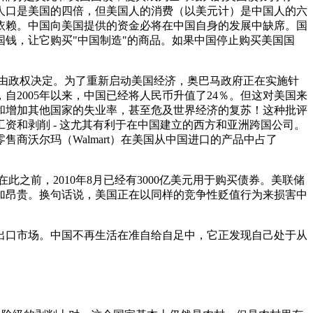
人口是美国的四倍，但美国人的消费（以美元计）是中国人的六
依赖。中国向美国提供的资金必将在中国自身的发展中缺席。国
钱，让它购买"中国制造"的商品。如果中国停止购买美国国
由政权决定。为了重新启动美国经济，奥巴马政府正在实施针
2005年以来，中国已经将人民币升值了24％。但这对美国来
工作和增加其他国家的失业率，甚至危及世界经济的复苏！这种批评
资和剥削 - 这尤其有利于在中国建立的西方和亚洲跨国公司。
商沃尔玛（Walmart）在美国从中国进口的产品中占了
此之前，2010年8月已经有3000亿美元用于购买债券。美联储
更加昂贵。换句话说，美国正在以同样的竞争性贬值行为来损害中
出口市场。中国不再生活在准自给自足中，它正发现自己处于从