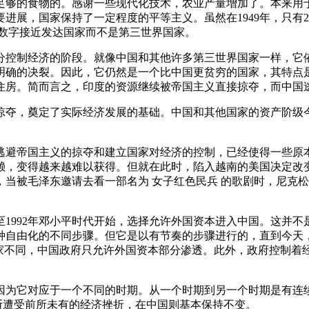
够的食物的。感谢一些现代化技术，农业产量增加了。本来用于 
展，国家保持了一定程度的平等主义。虽然在1949年，只有2
，这个数字接近发达国家而不是第三世界国家。
分控制经济的阶段。就像中国和其他许多第三世界国家一样，它
明确的决裂。因此，它仍然是一个比中国更贫穷的国家，其特点
住房。简而言之，印度的资源继续被帝国主义直接掠夺，而中国
夺，奠定了实际经济发展的基础。中国和其他国家的资产阶级今天能
。逃避帝国主义的掠夺和建立国家对经济的控制，已经使得一些
赖，变得越来越难以获得。但就在此时，陷入越南的美国决定改
，当被毛泽东邀请去看一部名为 女子红色民兵 的歌剧时，尼克松
年至1992年邓小平时代开始，选择允许外国资本进入中国。这并
种自由化的不同步骤。但它是以有节奏的步骤进行的，直到今天
国家不同，中国政府只允许外国资本部分渗透。此外，政府控制着
为它对应于一个不同的时期。从一个时期到另一个时期是有连续
罗斯遭受前所未有的经济挫折，在中国则基本保持不变。