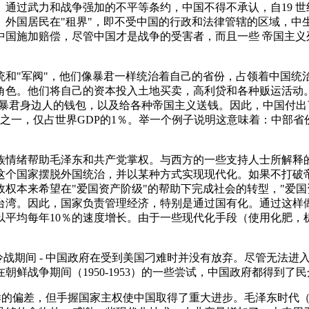
通过武力和战争强加的不平等条约，中国不得不承认，自19 世
。外国居民在"租界"，即不受中国的行政和法律管辖的区域，中
中国施加赔偿，尽管中国才是战争的受害者，而且一些 帝国主义
统和"军阀"，他们像暴君一样统治着自己的省份，占领着中国统
角色。他们将自己的资本投入土地买卖，高利贷和各种贩运活动
充这个暴君身边人的钱包，以及给各种帝国主义送钱。因此，中国
之一，仅占世界GDP的1％。举一个例子说明这意味着：中部省份四川
族情绪帮助毛泽东和共产党掌权。与西方的一些支持人士所解释
这个国家摆脱外国统治，并以某种方式实现现代化。如果不打破
权本来希望在"爱国资产阶级"的帮助下完成社会的转型，"爱国
台湾。因此，国家负责管理经济，特别是通过国有化。通过这样
工业以平均每年10％的速度增长。由于一些现代化手段（使用化
的冷战期间 - 中国政府在受到美国刁难时并没有放弃。尽管无法
鲜战争期间（1950-1953）的一些尝试，中国政府都得到了
9）这样的偏差，但手握国家主权使中国取得了重大进步。毛泽东时代（19