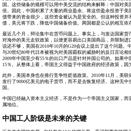
国。这些储备的规模可以用中美交流的结构来解释：中国对美
倍。因此，中国积累了大量的商业盈余。将这些盈余投资于美
债带来的资金很少，这些资金被认为是安全的。但这种投资并
债，美元将下跌，降低中国储备价值。两国都是公认的相互依
最近几个月，辩论集中在货币问题上。事实上，与发达国家货
对海外的美元走软政策，以便更容易出口美国商品，并限制进口
说还不够，美国在2010年10月的G20会议上提出了这个问
与20世纪80年代日本被视为对美国霸权的威胁时的反日言论
2009年中国至少有55％的出口产品是针对外国公司的。如果
15％。从整体上看，帝国主义得益于中国政府的经济政策，因
此外，美国本身也在推行竞争性贬值政策。2010年11月，美联
发行了9000亿美元的电子货币，而不是去恢复经济。这种无
国。
中国已经融入资本主义经济，不是作为一个帝国主义国家，而
属地位。
中国工人阶级是未来的关键