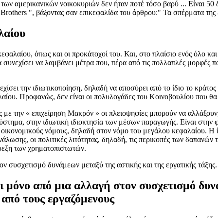
 των αμερικανικών νοικοκυριών δεν ήταν ποτέ τόσο βαρύ ... Είναι 5
Brothers ", βάξοντας σαν επικεφαλίδα του άρθρου:" Τα σπέρματα της 
λαίου
κεφαλαίου, όπως και οι προκάτοχοί του. Και, στο πλαίσιο ενός όλο κ
α συνεχίσει να λαμβάνει μέτρα που, πέρα από τις πολλαπλές μορφές π
χίσει την ιδιωτικοποίηση, δηλαδή να αποσύρει από το ίδιο το κράτος 
ου. Προφανώς, δεν είναι οι πολυλογάδες του Κοινοβουλίου που θα θ
ς με την « επιχείρηση Μακρόν » οι πλειοψηφίες μπορούν να αλλάξουν
σύστημα, στην ιδιωτική ιδιοκτησία των μέσων παραγωγής. Είναι στην 
οικονομικούς νόμους, δηλαδή στον νόμο του μεγάλου κεφαλαίου. Η ίδι
ανάλωσης, οι πολιτικές λιτότητας, δηλαδή, τις περικοπές των δαπανών
ρεξη των χρηματοπιστωτών.
ον συσχετισμό δυνάμεων μεταξύ της αστικής και της εργατικής τάξης.
ι μόνο από μια αλλαγή στον συσχετισμό δυν
από τους εργαζόμενους