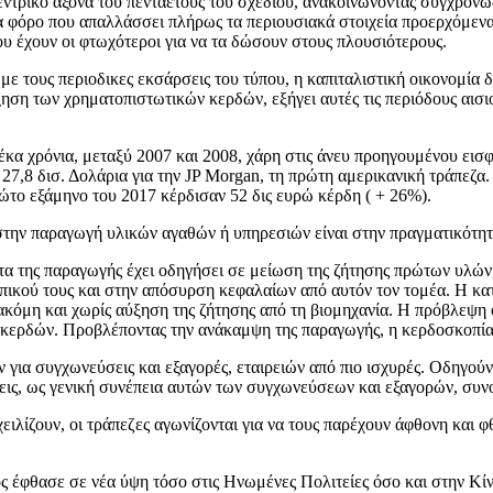
τρικό άξονα του πενταετούς του σχεδίου, ανακοινώνοντας συγχρόνως
α φόρο που απαλλάσσει πλήρως τα περιουσιακά στοιχεία προερχόμενα
υ έχουν οι φτωχότεροι για να τα δώσουν στους πλουσιότερους.
 τους περιοδικες εκσάρσεις του τύπου, η καπιταλιστική οικονομία 
ηση των χρηματοπιστωτικών κερδών, εξήγει αυτές τις περιόδους αισ
κα χρόνια, μεταξύ 2007 και 2008, χάρη στις άνευ προηγουμένου εισφ
 27,8 δισ. Δολάρια για την JP Morgan, τη πρώτη αμερικανική τράπεζα
ρώτο εξάμηνο του 2017 κέρδισαν 52 δις ευρώ κέρδη ( + 26%).
 στην παραγωγή υλικών αγαθών ή υπηρεσιών είναι στην πραγματικότ
α της παραγωγής έχει οδηγήσει σε μείωση της ζήτησης πρώτων υλών
ικού τους και στην απόσυρση κεφαλαίων από αυτόν τον τομέα. Η κα
κόμη και χωρίς αύξηση της ζήτησης από τη βιομηχανία. Η πρόβλεψη 
ερδών. Προβλέποντας την ανάκαμψη της παραγωγής, η κερδοσκοπία 
υν για συγχωνεύσεις και εξαγορές, εταιρειών από πιο ισχυρές. Οδηγ
εις, ως γενική συνέπεια αυτών των συγχωνεύσεων και εξαγορών, συν
ειλίζουν, οι τράπεζες αγωνίζονται για να τους παρέχουν άφθονη και
 έφθασε σε νέα ύψη τόσο στις Ηνωμένες Πολιτείες όσο και στην Κίνα