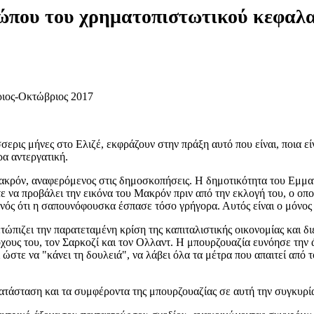
ρώπου του χρηματοπιστωτικού κεφαλ
βριος-Οκτώβριος 2017
ερις μήνες στο Ελιζέ, εκφράζουν στην πράξη αυτό που είναι, ποια εί
ρα αντεργατική.
ν Mακρόν, αναφερόμενος στις δημοσκοπήσεις. Η δημοτικότητα του Εμ
να προβάλει την εικόνα του Mακρόν πριν από την εκλογή του, ο οποίο
ονός ότι η σαπουνόφουσκα έσπασε τόσο γρήγορα. Αυτός είναι ο μόνο
τώπιζει την παρατεταμένη κρίση της καπιταλιστικής οικονομίας και δ
χους του, τον Σαρκοζί και τον Ολλαντ. Η μπουρζουαζία ευνόησε την 
ώστε να "κάνει τη δουλειά", να λάβει όλα τα μέτρα που απαιτεί από τ
ατάσταση και τα συμφέροντα της μπουρζουαζίας σε αυτή την συγκυρία.