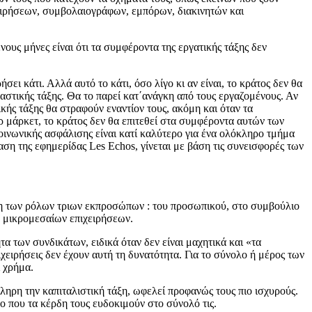
χειρήσεων, συμβολαιογράφων, εμπόρων, διακινητών και
ους μήνες είναι ότι τα συμφέροντα της εργατικής τάξης δεν
ει κάτι. Αλλά αυτό το κάτι, όσο λίγο κι αν είναι, το κράτος δεν θα
ροαστικής τάξης. Θα το παρεί κατ΄ανάγκη από τους εργαζομένους. Αν
κής τάξης θα στραφούν εναντίον τους, ακόμη και όταν τα
ερ μάρκετ, το κράτος δεν θα επιτεθεί στα συμφέροντα αυτών των
ινωνικής ασφάλισης είναι κατί καλύτερο για ένα ολόκληρο τμήμα
αση της εφημερίδας Les Echos, γίνεται με βάση τις συνεισφορές των
ση των ρόλων τριων εκπροσώπων : του προσωπικού, στο συμβούλιο
ν μικρομεσαίων επιχειρήσεων.
τα των συνδικάτων, ειδικά όταν δεν είναι μαχητικά και «τα
ειρήσεις δεν έχουν αυτή τη δυνατότητα. Για το σύνολο ή μέρος των
 χρήμα.
ρη την καπιταλιστική τάξη, ωφελεί προφανώς τους πιο ισχυρούς.
ο που τα κέρδη τους ευδοκιμούν στο σύνολό τις.