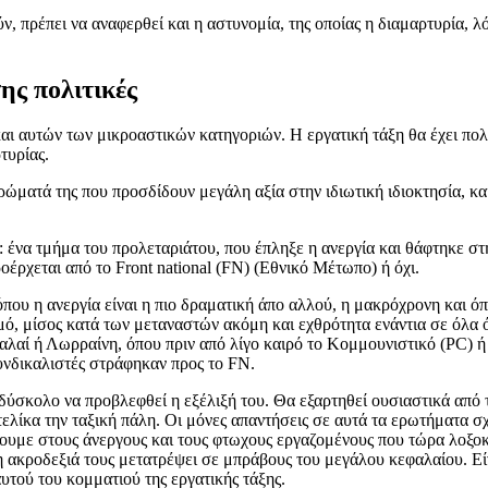
 πρέπει να αναφερθεί και η αστυνομία, της οποίας η διαμαρτυρία, λ
σης πολιτικές
αι αυτών των μικροαστικών κατηγοριών. Η εργατική τάξη θα έχει πολλ
τυρίας.
ρώματά της που προσδίδουν μεγάλη αξία στην ιδιωτική ιδιοκτησία, κ
ξη: ένα τμήμα του προλεταριάτου, που έπληξε η ανεργία και θάφτηκε
έρχεται από το Front national (FN) (Εθνικό Μέτωπο) ή όχι.
όπου η ανεργία είναι η πιο δραματική άπο αλλού, η μακρόχρονη και όπ
ό, μίσος κατά των μεταναστών ακόμη και εχθρότητα ενάντια σε όλα όσ
αλαί ή Λωρραίνη, όπου πριν από λίγο καιρό το Κομμουνιστικό (PC) ή
υνδικαλιστές στράφηκαν προς το FN.
δύσκολο να προβλεφθεί η εξέλιξή του. Θα εξαρτηθεί ουσιαστικά από 
ελίκα την ταξική πάλη. Οι μόνες απαντήσεις σε αυτά τα ερωτήματα σχ
υμε στους άνεργους και τους φτωχους εργαζομένους που τώρα λοξοκο
η ακροδεξιά τους μετατρέψει σε μπράβους του μεγάλου κεφαλαίου. Εί
υτού του κομματιού της εργατικής τάξης.