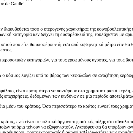
αν de Gaulle!
ν διακυβεύεται τόσο ο ετερογενής χαρακτήρας της κοινοβουλευτικής π
νική κατηγορία δεν δείχνει τη δυσαρέσκειά της, τουλάχιστον με αρκ
υσμού που είτε θα υποφέρουν άμεσα από κυβερνητικά μέτρα είτε θα 
ρεστος.
ικροαστικών κατηγοριών, για τους χρεωμένους αγρότες, για τους βιοτέ
ώ ο κόσμος λυγίζει υπό το βάρος των κεφαλαίων σε αναζήτηση κερδοφο
εφάλαιο, είναι προτιμότερο να ποντάρουν στα χρηματιστιριακά κέρδη
ές επιχειρήσεις, δεδομένων των κινδύνων σε μία περίοδο αποτελμάτ
α μέου του κράτους. Όσο περισσότερο το κράτος ευνοεί τους χρηματι
 κράτος, ενώ είναι το πολιτικό όργανο της αστικής τάξης στο σύνολό τ
ποίων τα όρια τείνουν να εξαφανιστούν. Αναπόφευκτα θα υπάρξουν αν
, μικρέμποροι, φορτοεκφορτωτές ή οδηγοί ταξί ιδιωκτήτες των οχημάτ