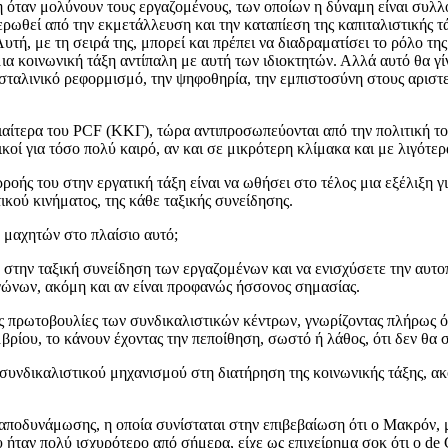
ηση όταν μολύνουν τους εργαζομένους, των οποίων η δύναμη είναι συλλ
ερωθεί από την εκμετάλλευση και την καταπίεση της καπιταλιστικής τ
ή, με τη σειρά της, μπορεί και πρέπει να διαδραματίσει το ρόλο της 
ια κοινωνική τάξη αντίπαλη με αυτή των ιδιοκτητών. Αλλά αυτό θα γίν
σταλινικό ρεφορμισμό, την ψηφοθηρία, την εμπιστοσύνη στους αριστερ
διαίτερα του PCF (ΚΚΓ), τώρα αντιπροσωπεύονται από την πολιτική 
ικοί για τόσο πολύ καιρό, αν και σε μικρότερη κλίμακα και με λιγότε
ροής του στην εργατική τάξη είναι να ωθήσει στο τέλος μια εξέλιξη γ
κού κινήματος, της κάθε ταξικής συνείδησης.
 μαχητών στο πλαίσιο αυτό;
στην ταξική συνείδηση των εργαζομένων και να ενισχύσετε την αυτοπ
γώνων, ακόμη και αν είναι προφανώς ήσσονος σημασίας.
ές πρωτοβουλίες των συνδικαλιστικών κέντρων, γνωρίζοντας πλήρως ότ
ρίου, το κάνουν έχοντας την πεποίθηση, σωστό ή λάθος, ότι δεν θα 
συνδικαλιστικού μηχανισμού στη διατήρηση της κοινωνικής τάξης, ακ
ποδυνάμωσης, η οποία συνίσταται στην επιβεβαίωση ότι ο Mακρόν, με
ου ήταν πολύ ισχυρότερο από σήμερα, είχε ως επιχείρημα σοκ ότι ο de 