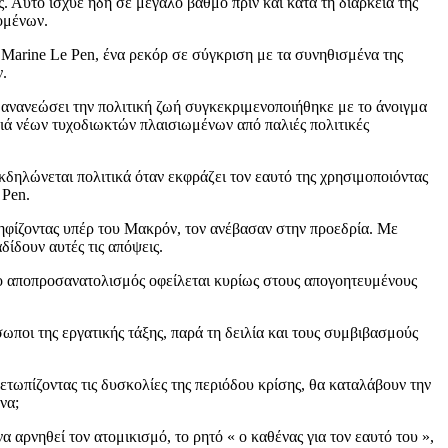
. Αυτό ίσχυε ήδη σε μεγάλο βαθμό πριν και κατά τη διάρκεια της
ομένων.
arine Le Pen, ένα ρεκόρ σε σύγκριση με τα συνηθισμένα της
ν.
 ανανεώσει την πολιτική ζωή συγκεκριμενοποιήθηκε με το άνοιγμα
ατιά νέων τυχοδιωκτών πλαισιωμένων από παλιές πολιτικές
δηλώνεται πολιτικά όταν εκφράζει τον εαυτό της χρησιμοποιόντας
 Pen.
ψηφίζοντας υπέρ του Mακρόν, τον ανέβασαν στην προεδρία. Με
δίδουν αυτές τις απόψεις.
ς ο αποπροσανατολισμός οφείλεται κυρίως στους απογοητευμένους
ποι της εργατικής τάξης, παρά τη δειλία και τους συμβιβασμούς
ετωπίζοντας τις δυσκολίες της περιόδου κρίσης, θα καταλάβουν την
να;
να αρνηθεί τον ατομικισμό, το ρητό « ο καθένας για τον εαυτό του »,