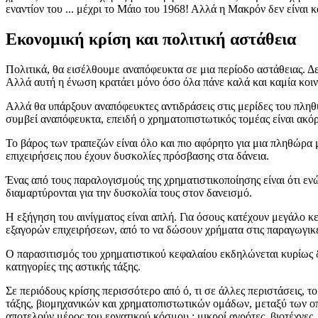
εναντίον του ... μέχρι το Μάιο του 1968! Αλλά η Mακρόν δεν είναι κ
Εκονομική κρίση και πολιτική αστάθεια
Πολιτικά, θα εισέλθουμε αναπόφευκτα σε μια περίοδο αστάθειας. Δε
Αλλά αυτή η ένωση κρατάει μόνο όσο όλα πάνε καλά και καμία κοινω
Αλλά θα υπάρξουν αναπόφευκτες αντιδράσεις στις μερίδες του πληθ
συμβεί αναπόφευκτα, επειδή ο χρηματοπιστωτικός τομέας είναι ακό
Το βάρος των τραπεζών είναι όλο και πιο αφόρητο για μια πληθώρα μ
επιχειρήσεις που έχουν δυσκολίες πρόσβασης στα δάνεια.
Ένας από τους παραλογισμούς της χρηματιστικοποίησης είναι ότι εν
διαμαρτύρονται για την δυσκολία τους στον δανεισμό.
Η εξήγηση του αινίγματος είναι απλή. Για όσους κατέχουν μεγάλο κ
εξαγορών επιχειρήσεων, από το να δώσουν χρήματα στις παραγωγικ
Ο παρασιτισμός του χρηματιστικού κεφαλαίου εκδηλώνεται κυρίως δι
κατηγορίες της αστικής τάξης.
Σε περιόδους κρίσης περισσότερο από ό, τι σε άλλες περιστάσεις, το
τάξης, βιομηχανικών και χρηματοπιστωτικών ομάδων, μεταξύ των ο
αποτελούν μέρος του εργατικού κόσμου : μικροί αγρότες, βιοτέχνες