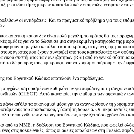
τάξη : οι ιδιοκτήτες μικρών καπιταλιστικών εταιρειών, νεόφυτων επι
οέλθουν oi αντιδράσεις. Και το πραγματικό πρόβλημα για τους επόμεν
ών.
ποφασιστική και αν δεν είναι πολύ μεγάλη, το κράτος θα της παραχωρήσ
ανικές ομάδες για να το δώσει σε μια συγκεκριμένη κατηγορία της μικ
ταφέρουν το μεγάλο κεφάλαιο και το κράτος, οι αγώνες της μικροαστι
ι στους αγρότες που έχουν συντριβεί από τους καπιταλιστές των σούπ
ωνικού συστήματος των ανεξάρτητων (RSI) από το γενικό σύστημα κο
αυτό το δώρο προς τους «μικρούς», για να χρησιμοποιήσουμε την έκφρ
σης του Εργατικού Κώδικα αποτελούν ένα παράδειγμα.
 τη συγχώνευση ορισμένων καθηκόντων για παράδειγμα τη συγχώνευ
 συνθηκών (CHSCT). Αυτό ικανοποίει την επιθυμία των αφεντικών τω
και πάνω απ'όλα τα οικονομικά μέσα για να αναγνωρίσουν τη χρησιμότη
στάμενους του προσωπικού, γι΄αυτή τη δουλειά. Οι μικρομεσαίες επιχ
 όλο το παιχνίδι των διαπραγματεύσεων, κερδίζει τόσο χρόνο όσο και
κά από τα ΜΜΕ, η δυάλυση του Εργατικού Κώδικα, που ωφελεί ολόκλη
ένες στις πολυεθνικές, όπως οι άδειες απολύσεων στη Γαλλία, παρόλ