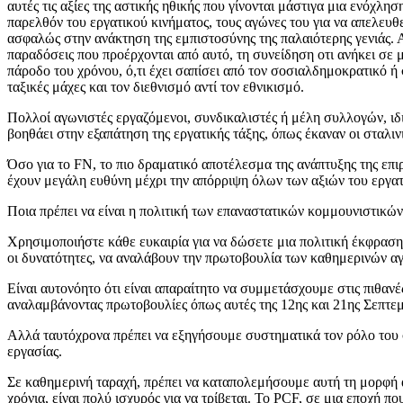
αυτές τις αξίες της αστικής ηθικής που γίνονται μάστιγα μια ενόχλ
παρελθόν του εργατικού κινήματος, τους αγώνες του για να απελευθ
ασφαλώς στην ανάκτηση της εμπιστοσύνης της παλαιότερης γενιάς. Αυτ
παραδόσεις που προέρχονται από αυτό, τη συνείδηση οτι ανήκει σε μ
πάροδο του χρόνου, ό,τι έχει σαπίσει από τον σοσιαλδημοκρατικό ή 
ταξικές μάχες και τον διεθνισμό αντί τον εθνικισμό.
Πολλοί αγωνιστές εργαζόμενοι, συνδικαλιστές ή μέλη συλλογών, ι
βοηθάει στην εξαπάτηση της εργατικής τάξης, όπως έκαναν οι σταλιν
Όσο για το FN, το πιο δραματικό αποτέλεσμα της ανάπτυξης της επιρ
έχουν μεγάλη ευθύνη μέχρι την απόρριψη όλων των αξιών του εργατι
Ποια πρέπει να είναι η πολιτική των επαναστατικών κομμουνιστικών
Χρησιμοποιήστε κάθε ευκαιρία για να δώσετε μια πολιτική έκφραση 
οι δυνατότητες, να αναλάβουν την πρωτοβουλία των καθημερινών α
Είναι αυτονόητο ότι είναι απαραίτητο να συμμετάσχουμε στις πιθαν
αναλαμβάνοντας πρωτοβουλίες όπως αυτές της 12ης και 21ης Σεπτεμβ
Αλλά ταυτόχρονα πρέπει να εξηγήσουμε συστηματικά τον ρόλο του 
εργασίας.
Σε καθημερινή ταραχή, πρέπει να καταπολεμήσουμε αυτή τη μορφή α
χρόνια, είναι πολύ ισχυρός για να τρίβεται. Το PCF, σε μια εποχή π