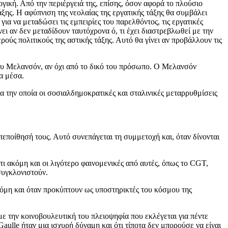
ογική. Από την περιέργειά της, επίσης, όσον αφορά το πλούσιο
άξης. Η αφύπνιση της νεολαίας της εργατικής τάξης θα συμβάλει
για να μεταδώσει τις εμπειρίες του παρελθόντος, τις εργατικές
ει αν δεν μεταδίδουν ταυτόχρονα ό, τι έχει διαστρεβλωθεί με την
ούς πολιτικούς της αστικής τάξης. Αυτό θα γίνει αν προβάλλουν τις
του Μελανσόν, αν όχι από το δικό του πρόσωπο. Ο Μελανσόν
ρα μέσα.
ια την οποία οι σοσιαλδημοκρατικές και σταλινικές μεταρρυθμίσεις
εποίθησή τους. Αυτό συνεπάγεται τη συμμετοχή και, όταν δίνονται
ι ακόμη και οι λιγότερο φαινομενικές από αυτές, όπως το CGT,
συγκλονιστούν.
όμη και όταν προκύπτουν ως υποστηρικτές του κόσμου της
 την κοινοβουλευτική του πλειοψηφία που εκλέγεται για πέντε
Gaulle ήταν μια ισχυρή δύναμη και ότι τίποτα δεν μπορούσε να είναι