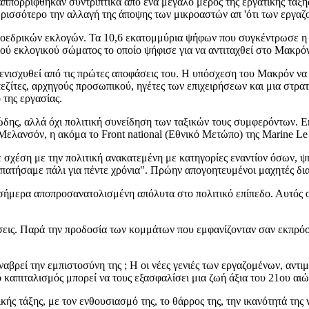
ππορρίφθηκαν συντριπτικά από ένα μεγάλο μέρος της εργατικής τάξης
περισσότερο την αλλαγή της άποψης των μικροαστών απ 'ότι των εργαζ
εδρικών εκλογών. Τα 10,6 εκατομμύρια ψήφων που συγκέντρωσε η M
κού εκλογικού σώματος το οποίο ψήφισε για να αντιταχθεί στο Mακρό
ενισχυθεί από τις πρώτες αποφάσεις του. Η υπόσχεση του Mακρόν να
πεζίτες, αρχηγούς προσωπικού, ηγέτες των επιχειρήσεων και μια στρ
 της εργασίας.
δης, αλλά όχι πολιτική συνείδηση των ταξικών τους συμφερόντων. Εκ
Μελανσόν, η ακόμα το Front national (Εθνικό Μετώπο) της Marine Le
ε σχέση με την πολιτική ανακατεμένη με κατηγορίες εναντίον όσων, 
 πατήσαμε πάλι για πέντε χρόνια". Πρώην απογοητευμένοι μαχητές δια
αι σήμερα αποπροσανατολισμένη απόλυτα στο πολιτικό επίπεδο. Αυτό
σεις. Παρά την προδοσία των κομμάτων που εμφανίζονταν σαν εκπρόσω
βρεί την εμπιστοσύνη της ; H οι νέες γενιές των εργαζομένων, αντιμ
 καπιταλισμός μπορεί να τους εξασφαλίσει μια ζωή άξια του 21ου αιώ
ικής τάξης, με τον ενθουσιασμό της, το θάρρος της, την ικανότητά της 