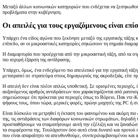
Μεταξύ άλλων κοινωνικών κατηγοριών που ενδέχεται να ξεσηκωθούν,
προβλήματα στην κυβέρνηση.
Οι απειλές για τους εργαζόμενους είναι επί
Υπάρχει ένα είδος αγώνα που ξεκίνησε μεταξύ της εργατικής τάξης κ
επίπεδο, αν οι μικροαστικές κατηγορίες σηκώσουν τη σημαία διαμαρ
Η διαμαρτυρία που προέρχεται από την μικροαστική τάξη, από τα στ
πιο ισχυρή έξαρση της αντίδρασης.
Υπάρχει, όμως, ένα ενδεχόμενο πιο απειλιτικό για την εργατική τά
μετατραπεί σε στρατεύμα στους δημαγωγούς της ακροδεξιάς, είτε προ
Η απειλή δεν είναι πλέον απλώς υποθετική. Σε ορισμένες περιοχές, 
αυξανόμενος αριθμός αντιδράσεων που χαρακτηρίζονται από ρατσισμ
σημειώσουμε ότι πρόκειται για περιοχές όπως το Βόρειο, Πακ ντε-Κ
ψήφους τους, όπου τώρα, μερικές φορές, πρώην μαχητές της PC ή σ
Είναι δύσκολο να μετρηθεί η έκταση του φαινομένου και ακόμη πιο 
της, τις αντιδράσεις των διαφόρων κοινωνικών στρωμάτων, δηλαδή τ
προσπαθήσουμε να σταματήσουμε αυτή την εξέλιξη και να ξαναδώσο
τα συμφέροντα της. Τουλάχιστον όσο αυτό είναι δυνατό και προτού 
που είναι απαραίτητο να απευθυνθούμε, συνπεριλαμβανομένου και α