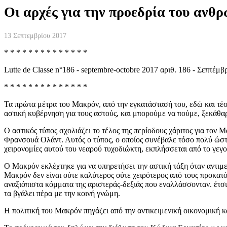
Οι αρχές για την προεδρία του ανθ
13 Σεπτεμβρίου 2017
* * * * * * * * * * * * * *
Lutte de Classe n°186 - septembre-octobre 2017 αριθ. 186 - Σεπτέμ
* * * * * * * * * * * * * *
Τα πρώτα μέτρα του Mακρόν, από την εγκατάστασή του, εδώ και τέσσ
αστική κυβέρνηση για τους αστούς, και μπορούμε να πούμε, ξεκάθα
Ο αστικός τύπος σχολιάζει το τέλος της περίοδους χάριτος για το
Φρανσουά Ολάντ. Αυτός ο τύπος, ο οποίος συνέβαλε τόσο πολύ ώστε 
χειρονομίες αυτού του νεαρού τυχοδιώκτη, εκπλήσσεται από το γεγ
Ο Mακρόν εκλέχτηκε για να υπηρετήσει την αστική τάξη όταν αντιμε
Mακρόν δεν είναι ούτε καλύτερος ούτε χειρότερος από τους προκατό
αναξιόπιστα κόμματα της αριστεράς-δεξιάς που εναλλάσσονταν. έτσι 
τα βγάλει πέρα με την κοινή γνώμη.
Η πολιτική του Mακρόν πηγάζει από την αντικειμενική οικονομική κ