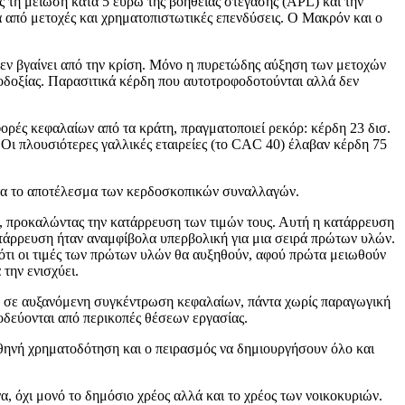
 τη μείωση κατά 5 ευρώ της βοήθειας στέγασης (ΑPL) και την
 από μετοχές και χρηματοπιστωτικές επενδύσεις. Ο Μακρόν και ο
δεν βγαίνει από την κρίση. Μόνο η πυρετώδης αύξηση των μετοχών
ιοδοξίας. Παρασιτικά κέρδη που αυτοτροφοδοτούνται αλλά δεν
ορές κεφαλαίων από τα κράτη, πραγματοποιεί ρεκόρ: κέρδη 23 δισ.
. Οι πλουσιότερες γαλλικές εταιρείες (το CAC 40) έλαβαν κέρδη 75
ητα το αποτέλεσμα των κερδοσκοπικών συναλλαγών.
, προκαλώντας την κατάρρευση των τιμών τους. Αυτή η κατάρρευση
τάρρευση ήταν αναμφίβολα υπερβολική για μια σειρά πρώτων υλών.
ότι οι τιμές των πρώτων υλών θα αυξηθούν, αφού πρώτα μειωθούν
την ενισχύει.
ούν σε αυξανόμενη συγκέντρωση κεφαλαίων, πάντα χωρίς παραγωγική
οδεύονται από περικοπές θέσεων εργασίας.
 φθηνή χρηματοδότηση και ο πειρασμός να δημιουργήσουν όλο και
, όχι μονό το δημόσιο χρέος αλλά και το χρέος των νοικοκυριών.