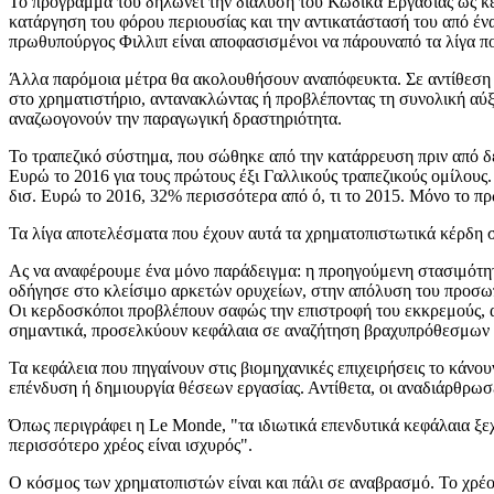
Το πρόγραμμά του δηλώνει την διάλυση του Κώδικα Εργασίας ως κεν
κατάργηση του φόρου περιουσίας και την αντικατάστασή του από έν
πρωθυπούργος Φιλλιπ είναι αποφασισμένοι να πάρουναπό τα λίγα πο
Άλλα παρόμοια μέτρα θα ακολουθήσουν αναπόφευκτα. Σε αντίθεση με
στο χρηματιστήριο, αντανακλώντας ή προβλέποντας τη συνολική αύξ
αναζωογονούν την παραγωγική δραστηριότητα.
Το τραπεζικό σύστημα, που σώθηκε από την κατάρρευση πριν από δέ
Ευρώ το 2016 για τους πρώτους έξι Γαλλικούς τραπεζικούς ομίλους.
δισ. Ευρώ το 2016, 32% περισσότερα από ό, τι το 2015. Μόνο το π
Τα λίγα αποτελέσματα που έχουν αυτά τα χρηματοπιστωτικά κέρδη
Ας να αναφέρουμε ένα μόνο παράδειγμα: η προηγούμενη στασιμότητ
οδήγησε στο κλείσιμο αρκετών ορυχείων, στην απόλυση του προσωπ
Οι κερδοσκόποι προβλέπουν σαφώς την επιστροφή του εκκρεμούς, α
σημαντικά, προσελκύουν κεφάλαια σε αναζήτηση βραχυπρόθεσμων κ
Τα κεφάλεια που πηγαίνουν στις βιομηχανικές επιχειρήσεις το κάνο
επένδυση ή δημιουργία θέσεων εργασίας. Αντίθετα, οι αναδιάρθρωσ
Όπως περιγράφει η Le Monde, "τα ιδιωτικά επενδυτικά κεφάλαια ξεχ
περισσότερο χρέος είναι ισχυρός".
Ο κόσμος των χρηματοπιστών είναι και πάλι σε αναβρασμό. Το χρέος