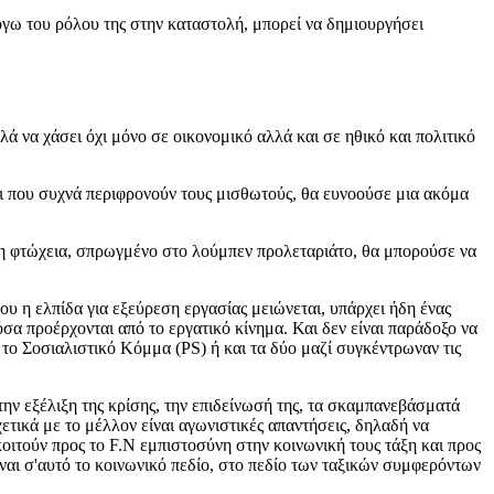
όγω του ρόλου της στην καταστολή, μπορεί να δημιουργήσει
ά να χάσει όχι μόνο σε οικονομικό αλλά και σε ηθικό και πολιτικό
αι που συχνά περιφρονούν τους μισθωτούς, θα ευνοούσε μια ακόμα
 στη φτώχεια, σπρωγμένο στο λούμπεν προλεταριάτο, θα μπορούσε να
ου η ελπίδα για εξεύρεση εργασίας μειώνεται, υπάρχει ήδη ένας
α προέρχονται από το εργατικό κίνημα. Και δεν είναι παράδοξο να
 το Σοσιαλιστικό Κόμμα (PS) ή και τα δύο μαζί συγκέντρωναν τις
την εξέλιξη της κρίσης, την επιδείνωσή της, τα σκαμπανεβάσματά
ετικά με το μέλλον είναι αγωνιστικές απαντήσεις, δηλαδή να
ιτούν προς το F.N εμπιστοσύνη στην κοινωνική τους τάξη και προς
ναι σ'αυτό το κοινωνικό πεδίο, στο πεδίο των ταξικών συμφερόντων