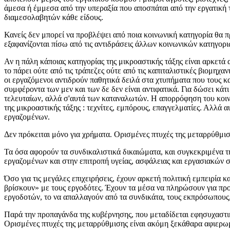
άμεσα ή έμμεσα από την υπεραξία που αποσπάται από την εργατική 
διαμεσολαβητών κάθε είδους.
Κανείς δεν μπορεί να προβλέψει από ποια κοινωνική κατηγορία θα πρ
εξαφανίζονται πίσω από τις αντιδράσεις άλλων κοινωνικών κατηγορι
Αν η πάλη κάποιας κατηγορίας της μικροαστικής τάξης είναι αρκετά α
το πάρει ούτε από τις τράπεζες ούτε από τις καπιταλιστικές βιομηχ
οι εργαζόμενοι αντιδρούν παθητικά δειλά στα χτυπήματα που τους κα
συμφέροντα των μεν και των δε δεν είναι αντιφατικά. Για δώσει κάτ
τελευταίων, αλλά σ'αυτά των καταναλωτών. Η απορρόφηση του κοιν
της μικροαστικής τάξης : τεχνίτες, εμπόρους, επαγγελματίες. Αλλά 
εργαζομένων.
Δεν πρόκειται μόνο για χρήματα. Ορισμένες πτυχές της μεταρρύθμι
Τα όσα αφορούν τα συνδικαλιστικά δικαιώματα, και συγκεκριμένα
εργαζομένων και στην επιτροπή υγείας, ασφάλειας και εργασιακών
Όσο για τις μεγάλες επιχειρήσεις, έχουν αρκετή πολιτική εμπειρία 
βρίσκουν» με τους εργοδότες. Έχουν τα μέσα να πληρώσουν για προι
εργοδοτών, το να απαλλαγούν από τα συνδικάτα, τους εκπρόσωπους,
Παρά την προπαγάνδα της κυβέρνησης, που μεταδίδεται εφησυχαστι
Ορισμένες πτυχές της μεταρρύθμισης είναι ακόμη ξεκάθαρα αφιερωμ