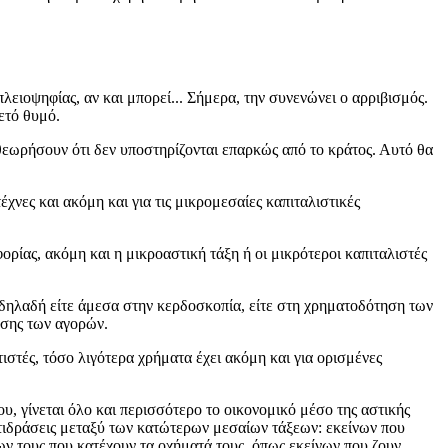
λειοψηφίας, αν και μπορεί... Σήμερα, την συνενώνει ο αρριβισμός.
ετό θυμό.
θεωρήσουν ότι δεν υποστηρίζονται επαρκώς από το κράτος. Αυτό θα
χνες και ακόμη και για τις μικρομεσαίες καπιταλιστικές
ρίας, ακόμη και η μικροαστική τάξη ή οι μικρότεροι καπιταλιστές
, δηλαδή είτε άμεσα στην κερδοσκοπία, είτε στη χρηματοδότηση των
ωσης των αγορών.
στές, τόσο λιγότερα χρήματα έχει ακόμη και για ορισμένες
ου, γίνεται όλο και περισσότερο το οικονομικό μέσο της αστικής
τιδράσεις μεταξύ των κατώτερων μεσαίων τάξεων: εκείνων που
ων τους που κατέχουν τα οχήματά τους, όπως εκείνων που ζουν