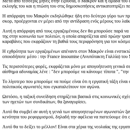
Μετά από τέσσερις μήνες στην εξουσία, ο Μακρόν και η ομάδα του α
εκλογής του και η πτώση του στις δημοσκοπήσεις αντικατοπτρίζει 
Η απόρριψη του Mακρόν εκδηλώθηκε ήδη στο δεύτερο γύρο των προ
σκορ, προέρχονται εν μέρει από την αντίδραση ενός μέρους του λαϊ
Αυτή η απόρριψη από τους εργαζομένους δεν θα μπορούσε παρά να 
της στην κοινωνία των πολιτών, η οποία απαρτίζεται από πρώην τρα
καραβάνες που εκφράζουν τη βαθιά τους περιφρόνηση για τον κόσμο
Η εχθρότητα των εργαζομένων απέναντι στον Mακρόν είναι ενστικτώ
οποιοδήποτε μέσο : την France insoumise (Ανυπότακτη Γαλλία) του 
Τις περισσότερες φορές, εκφράζεται μόνο με απογοήτευση γενικά σ
αίσθημα αδυναμίας λένε : "δεν μπορούμε να κάνουμε τίποτα ", "την
Το λίγοτερο που μπορούμε να πούμε είναι ότι η εργατική τάξη είν
πολιτικούς αγωνιστές που εγκαταλείπουν τον αγώνα.
Ωστόσο, η ταξική συνείδηση στηρίζεται βασικά στις κοινωνικές σχέ
των ηγετών των συνδικάτων, θα ξαναγυρίσει.
Αυτό θα συμβεί αν αυτή η γενιά των απογοητευμένων αγωνιστών ξανα
κενότητα του ρεφορμισμού, δηλαδή την αφέλεια να πιστεύουμε ότι ο
Αυτό θα το δείξει το μέλλον! Είναι στα χέρια της νεολαίας της εργατ