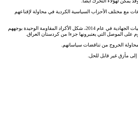
عات مع مختلف الأحزاب السياسية الكردية في محاولة لإقناعهم
المشكلة هي بأنه في معركها ضد داعش، لا تزال الولايات المتحدة بحاجة إلى المقاتلين الأكراد العراقيين. ومنذ بداية الهجوم الذي شنته الميليشيات الجهادية في عام 2014، شكل الأكراد المقاومة الوحيدة بوجههم
جوم على الموصل التي يعتبرونها جزءا من كردستان العراق.
لمحاولة الخروج من تناقضات سياساتهم.
 إلى مأزق غير قابل للحل.