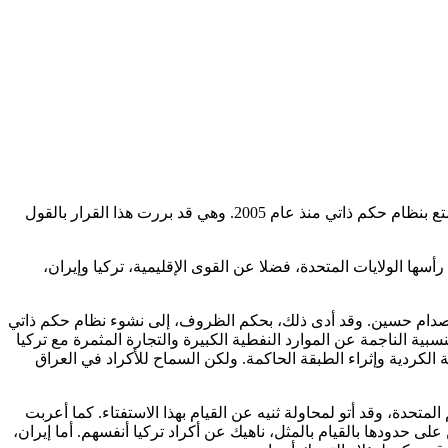
في يوم الاثنين 18 أيلول / سبتمبر أمرت المحكمة العليا العراقية بتعليق استفتاء الاستقلال المقرر في 25 سبتمبر في كردستان العراق الذي يتمتع بنظام حكم ذاتي منذ عام 2005. وهي قد بررت هذا القرار بالقول
ها الولايات المتحدة، فضلا عن القوى الإقليمية، تركيا وإيران،
د نظام صدام حسين. وقد أدى ذلك، بحكم الظروف، إلى نشوء نظام حكم ذاتي
دام حسين. إن التنمية النسبية الناجمة عن الموارد النفطية الكبيرة والتجارة المثمرة مع تركيا
الكردية وإثراء الطبقة الحاكمة. ولكن السماح للأكراد في العراق
تحدة، وقد أتو لمحاولة ثنيه عن القيام بهذا الاستفتاء. كما أعربت
ى حدودها بالقيام بالمثل، ناهيك عن أكراد تركيا أنفسهم. أما إيران،