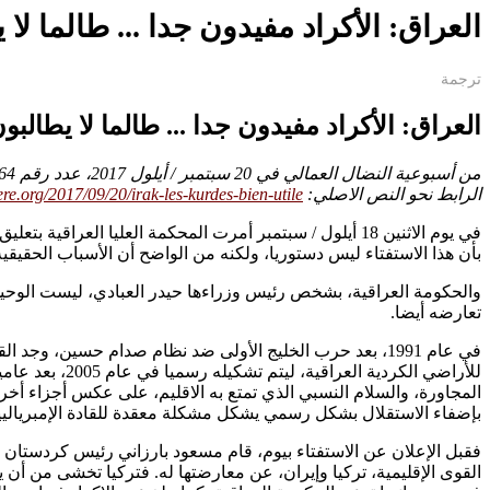
العراق: الأكراد مفيدون جدا ... طالما لا يطا
ترجمة
العراق: الأكراد مفيدون جدا ... طالما لا يطالبو
من أسبوعية النضال العمالي في 20 سبتمبر / أيلول 2017، عدد رقم 2564
الرابط نحو النص الاصلي:
ere.org/2017/09/20/irak-les-kurdes-bien-utile...
بأن هذا الاستفتاء ليس دستوريا، ولكنه من الواضح أن الأسباب الحقيقية
والحكومة العراقية، بشخص رئيس وزراءها حيدر العبادي، ليست الوحيدة ا
تعارضه أيضا.
في عام 1991، بعد حرب الخليج الأولى ضد نظام صدام حسين، 
للأراضي الكرد
المجاورة، والسلام النسبي الذي تمتع به الاقليم، على عكس أجزاء أخرى
بإضفاء الاستقلال بشكل رسمي يشكل مشكلة معقدة للقادة الإمبرياليي
فقبل الإعلان عن الاستفتاء بيوم، قام مسعود بارزاني رئيس كردستان ال
القوى الإقليمية، تركيا وإيران، عن معارضتها له. فتركيا تخشى من أن ي