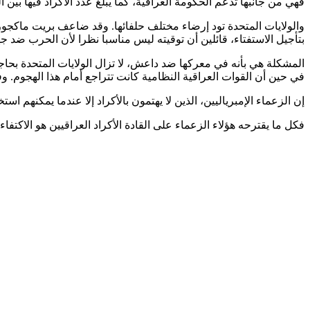
فهي من جانبها تدعم الحكومة العراقية، كما يبلغ عدد الاكراد فيها بين الـ 8 و9 ملايين كردي من أصل إجمالي سكانها البالغ الـ80 مليون نسمة، وقد يمكن لهؤلاء التحرك أ
والولايات المتحدة تود إرضاء مختلف حلفائها. وقد ضاعف بريت ماكجور
بتأجيل الاستفتاء، قائلين أن توقيته ليس مناسبا نظرا لأن الحرب ضد جه
في حين أن القوات العراقية النظامية كانت تتراجع أمام هذا الهجوم. و
إن الزعماء الإمبرياليين، الذين لا يهتمون بالأكراد إلا عندما يم
فكل ما يقترحه هؤلاء الزعماء على القادة الأكراد العراقيين هو الاكت