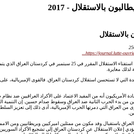
لبون بالاستقلال - 2017
ن بالاستقلال
https://journal.lutte-ouvri
 لذلك مغايرة.
لتي لا تستحسن استقلال كردستان العراق. فالقوى الإمبريالية، على رأس
وجد القادة الأمريكيون أنه من المفيد الاعتماد على الأكراد العراقيين ض
ية العراقية، ليتم تشكيله رسميا في عام 2005، بعد عامين من بدء الحرب الثانية ضد العراق وسقوط ص
 من العراق التي دمرتها الحرب الإمبريالية، أدى ذلك إلى تعزيز السلطة 
ن.
عراق باستقبال وفد مكون من ممثلين اميركيين وبريطانيين ومن الامم الم
ؤدي إعلان الاستقلال عن كردستان العراق إلى تشجيع الأكراد السوريين عل