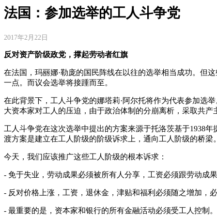
法国：参加选举的工人斗争党
2017年2月22日
反对资产阶级政党，撑起劳动者红旗
在法国，玛丽娜·勒庞的国民阵线在以往的选举相当成功。但这
一点。而议会选举将接踵而至。
在此背景下，工人斗争党的娜塔莉·阿尔托将作为代表参加选举
大资本家对工人的压迫，由于政治体制的分崩离析，采取共产
工人斗争党在这次选举中提出的方案来源于托洛茨基于1938
渡方案是建立在工人阶级的阶级诉求上，通向工人阶级的桥梁
今天，我们应该推广这些工人阶级的根本诉求：
- 免于失业，劳动成果必须被所有人分享，工资必须跟劳动成
- 反对价格上涨，工资，退休金，津贴和福利必须随之增加，
- 最重要的是，资本家和银行的所有金融活动必须受工人控制