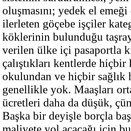
oluşmasını; yedek el emeği
ilerleten göçebe işçiler kat
köklerinin bulunduğu taşray
verilen ülke içi pasaportla k
çalıştıkları kentlerde hiçbi
okulundan ve hiçbir sağlık 
genellikle yok. Maaşları or
ücretleri daha da düşük, çü
Başka bir deyişle borçla baş
maliyete yol açacağı için bu