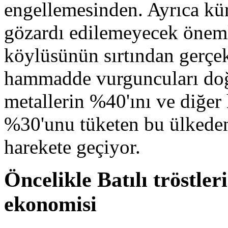
engellemesinden. Ayrıca kür
gözardı edilemeyecek önemli
köylüsünün sırtından gerçekl
hammadde vurguncuları doğa
metallerin %40'ını ve diğer
%30'unu tüketen bu ülkeden
harekete geçiyor.
Öncelikle Batılı tröstle
ekonomisi