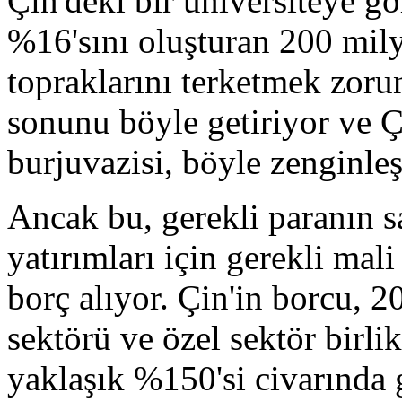
Çin'deki bir üniversiteye gör
%16'sını oluşturan 200 milyo
topraklarını terketmek zoru
sonunu böyle getiriyor ve Çi
burjuvazisi, böyle zenginleş
Ancak bu, gerekli paranın s
yatırımları için gerekli mal
borç alıyor. Çin'in borcu, 
sektörü ve özel sektör birl
yaklaşık %150'si civarında 