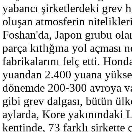
yabancı şirketlerdeki grev h
oluşan atmosferin nitelikle
Foshan'da, Japon grubu ola
parça kıtlığına yol açması 
fabrikalarını felç etti. Hon
yuandan 2.400 yuana yükse
dönemde 200-300 avroya vara
gibi grev dalgası, bütün ülk
aylarda, Kore yakınındaki L
kentinde, 73 farklı şirkette ç