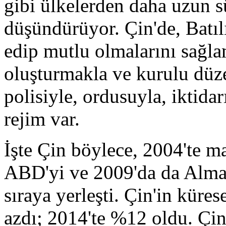
gibi ülkelerden daha uzun 
düşündürüyor. Çin'de, Batılı 
edip mutlu olmalarını sağl
oluşturmakla ve kurulu düz
polisiyle, ordusuyla, iktida
rejim var.
İşte Çin böylece, 2004'te m
ABD'yi ve 2009'da da Alma
sıraya yerleşti. Çin'in küres
azdı; 2014'te %12 oldu. Çinl