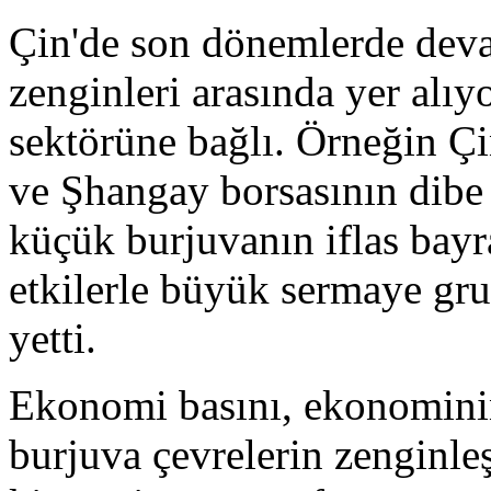
Çin'de son dönemlerde deva
zenginleri arasında yer alı
sektörüne bağlı. Örneğin Ç
ve Şhangay borsasının dibe 
küçük burjuvanın iflas bayr
etkilerle büyük sermaye grup
yetti.
Ekonomi basını, ekonominin 
burjuva çevrelerin zenginle