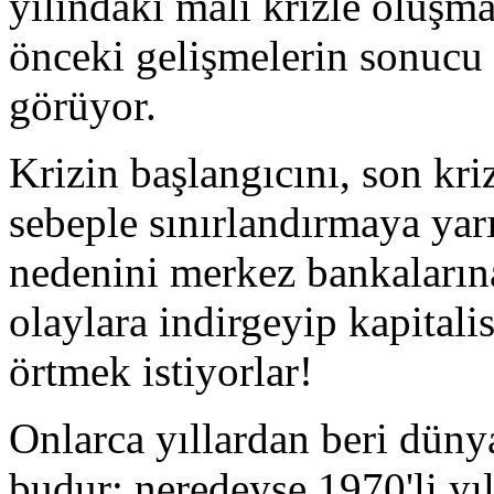
yılındaki mali krizle oluşma
önceki gelişmelerin sonucu 
görüyor.
Krizin başlangıcını, son kri
sebeple sınırlandırmaya yar
nedenini merkez bankaların
olaylara indirgeyip kapitali
örtmek istiyorlar!
Onlarca yıllardan beri dün
budur; neredeyse 1970'li yıl