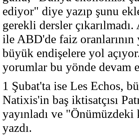
ediyor" diye yazıp şunu ekl
gerekli dersler çıkarılmadı. 
ile ABD'de faiz oranlarının 
büyük endişelere yol açıyo
yorumlar bu yönde devam et
1 Şubat'ta ise Les Echos, b
Natixis'in baş iktisatçısı Pa
yayınladı ve "Önümüzdeki kr
yazdı.