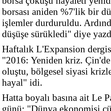
borsa çöküşü hayaleti yeni
borsası aniden %7'lik bir d
işlemler durduruldu. Ardınd
düşüşe sürükledi" diye yazd
Haftalık L'Expansion dergis
"2016: Yeniden kriz. Çin'd
oluştu, bölgesel siyasi kri
hayal" idi.
Hatta boyalı basına ait Le P
günü; "Dünya ekonomisi çürü