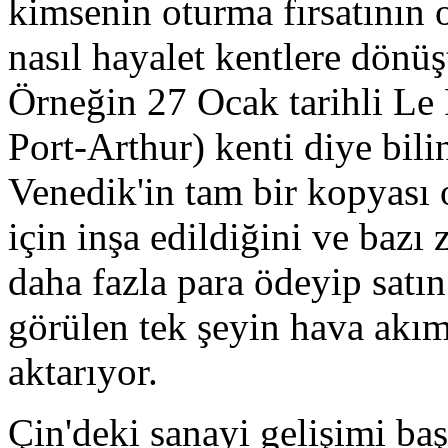
kimsenin oturma fırsatının o
nasıl hayalet kentlere dönüş
Örneğin 27 Ocak tarihli Le 
Port-Arthur) kenti diye bil
Venedik'in tam bir kopyası 
için inşa edildiğini ve bazı
daha fazla para ödeyip satı
görülen tek şeyin hava akı
aktarıyor.
Çin'deki sanayi gelişimi ba