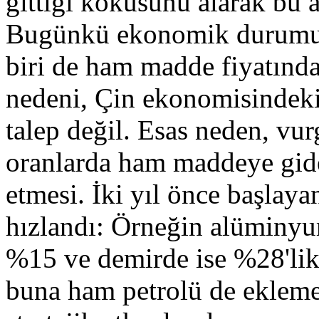
gittiği kokusunu alarak bu 
Bugünkü ekonomik durumun
biri de ham madde fiyatınd
nedeni, Çin ekonomisindeki
talep değil. Esas neden, v
oranlarda ham maddeye gide
etmesi. İki yıl önce başlaya
hızlandı: Örneğin alüminy
%15 ve demirde ise %28'lik 
buna ham petrolü de ekleme