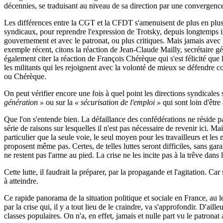
décennies, se traduisant au niveau de sa direction par une convergenc
Les différences entre la CGT et la CFDT s'amenuisent de plus en plus, 
syndicaux, pour reprendre l'expression de Trotsky, depuis longtemps in
gouvernement et avec le patronat, ou plus critiques. Mais jamais avec l
exemple récent, citons la réaction de Jean-Claude Mailly, secrétaire g
également citer la réaction de François Chérèque qui s'est félicité que
les militants qui les rejoignent avec la volonté de mieux se défendre 
ou Chérèque.
On peut vérifier encore une fois à quel point les directions syndicale
génération »
ou sur la
« sécurisation de l'emploi »
qui sont loin d'êtr
Que l'on s'entende bien. La défaillance des confédérations ne réside pas
série de raisons sur lesquelles il n'est pas nécessaire de revenir ici. Ma
particulier que la seule voie, le seul moyen pour les travailleurs et le
proposent même pas. Certes, de telles luttes seront difficiles, sans ga
ne restent pas l'arme au pied. La crise ne les incite pas à la trêve dans 
Cette lutte, il faudrait la préparer, par la propagande et l'agitation. C
à atteindre.
Ce rapide panorama de la situation politique et sociale en France, au l
par la crise qui, il y a tout lieu de le craindre, va s'approfondir. D'ail
classes populaires. On n'a, en effet, jamais et nulle part vu le patronat