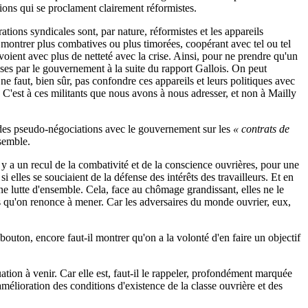
ions qui se proclament clairement réformistes.
ions syndicales sont, par nature, réformistes et les appareils
e montrer plus combatives ou plus timorées, coopérant avec tel ou tel
voient avec plus de netteté avec la crise. Ainsi, pour ne prendre qu'un
ses par le gouvernement à la suite du rapport Gallois. On peut
e faut, bien sûr, pas confondre ces appareils et leurs politiques avec
 C'est à ces militants que nous avons à nous adresser, et non à Mailly
ns des pseudo-négociations avec le gouvernement sur les
« contrats de
semble.
l y a un recul de la combativité et de la conscience ouvrières, pour une
si elles se souciaient de la défense des intérêts des travailleurs. Et en
'une lutte d'ensemble. Cela, face au chômage grandissant, elles ne le
ats qu'on renonce à mener. Car les adversaires du monde ouvrier, eux,
n bouton, encore faut-il montrer qu'on a la volonté d'en faire un objectif
tion à venir. Car elle est, faut-il le rappeler, profondément marquée
e amélioration des conditions d'existence de la classe ouvrière et des