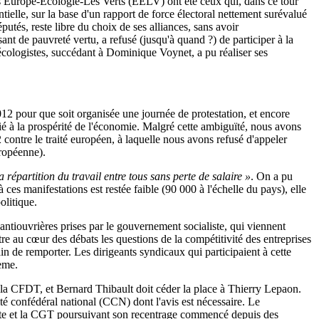
ns Europe-Écologie-Les Verts (EELV) ont été ceux qui, dans ce tour
ntielle, sur la base d'un rapport de force électoral nettement surévalué
putés, reste libre du choix de ses alliances, sans avoir
t de pauvreté vertu, a refusé (jusqu'à quand ?) de participer à la
écologistes, succédant à Dominique Voynet, a pu réaliser ses
012 pour que soit organisée une journée de protestation, et encore
lié à la prospérité de l'économie. Malgré cette ambiguïté, nous avons
2 contre le traité européen, à laquelle nous avons refusé d'appeler
ropéenne).
a répartition du travail entre tous sans perte de salaire »
. On a pu
à ces manifestations est restée faible (90 000 à l'échelle du pays), elle
olitique.
 antiouvrières prises par le gouvernement socialiste, qui viennent
re au cœur des débats les questions de la compétitivité des entreprises
ain de remporter. Les dirigeants syndicaux qui participaient à cette
lème.
 la CFDT, et Bernard Thibault doit céder la place à Thierry Lepaon.
ité confédéral national (CCN) dont l'avis est nécessaire. Le
iste et la CGT poursuivant son recentrage commencé depuis des