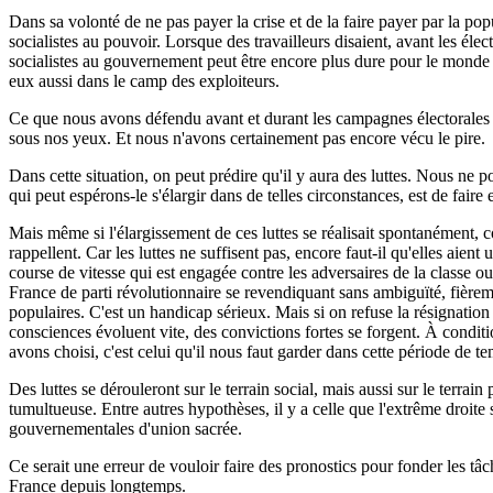
Dans sa volonté de ne pas payer la crise et de la faire payer par la pop
socialistes au pouvoir. Lorsque des travailleurs disaient, avant les élec
socialistes au gouvernement peut être encore plus dure pour le monde du 
eux aussi dans le camp des exploiteurs.
Ce que nous avons défendu avant et durant les campagnes électorales de
sous nos yeux. Et nous n'avons certainement pas encore vécu le pire.
Dans cette situation, on peut prédire qu'il y aura des luttes. Nous ne 
qui peut espérons-le s'élargir dans de telles circonstances, est de faire 
Mais même si l'élargissement de ces luttes se réalisait spontanément, 
rappellent. Car les luttes ne suffisent pas, encore faut-il qu'elles ai
course de vitesse qui est engagée contre les adversaires de la classe ou
France de parti révolutionnaire se revendiquant sans ambiguïté, fièrem
populaires. C'est un handicap sérieux. Mais si on refuse la résignation e
consciences évoluent vite, des convictions fortes se forgent. À conditi
avons choisi, c'est celui qu'il nous faut garder dans cette période de 
Des luttes se dérouleront sur le terrain social, mais aussi sur le terra
tumultueuse. Entre autres hypothèses, il y a celle que l'extrême droite 
gouvernementales d'union sacrée.
Ce serait une erreur de vouloir faire des pronostics pour fonder les tâ
France depuis longtemps.