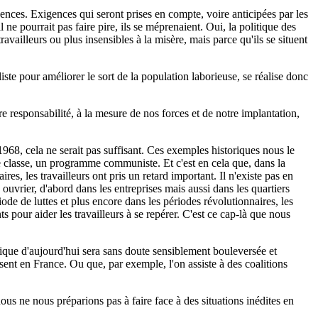
igences. Exigences qui seront prises en compte, voire anticipées par les
 ne pourrait pas faire pire, ils se méprenaient. Oui, la politique des
availleurs ou plus insensibles à la misère, mais parce qu'ils se situent
te pour améliorer le sort de la population laborieuse, se réalise donc
e responsabilité, à la mesure de nos forces et de notre implantation,
968, cela ne serait pas suffisant. Ces exemples historiques nous le
 de classe, un programme communiste. Et c'est en cela que, dans la
es, les travailleurs ont pris un retard important. Il n'existe pas en
uvrier, d'abord dans les entreprises mais aussi dans les quartiers
iode de luttes et plus encore dans les périodes révolutionnaires, les
 pour aider les travailleurs à se repérer. C'est ce cap-là que nous
litique d'aujourd'hui sera sans doute sensiblement bouleversée et
résent en France. Ou que, par exemple, l'on assiste à des coalitions
ous ne nous préparions pas à faire face à des situations inédites en