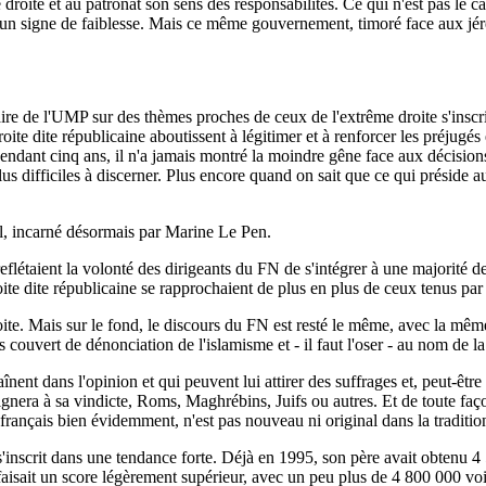
droite et au patronat son sens des responsabilités. Ce qui n'est pas le ca
 un signe de faiblesse. Mais ce même gouvernement, timoré face aux jérém
e de l'UMP sur des thèmes proches de ceux de l'extrême droite s'inscrit
e dite républicaine aboutissent à légitimer et à renforcer les préjugés ex
 pendant cinq ans, il n'a jamais montré la moindre gêne face aux décisi
s difficiles à discerner. Plus encore quand on sait que ce qui préside a
al, incarné désormais par Marine Le Pen.
reflétaient la volonté des dirigeants du FN de s'intégrer à une majorité 
oite dite républicaine se rapprochaient de plus en plus de ceux tenus par
 droite. Mais sur le fond, le discours du FN est resté le même, avec la 
couvert de dénonciation de l'islamisme et - il faut l'oser - au nom de la 
înent dans l'opinion et qui peuvent lui attirer des suffrages et, peut-êtr
gnera à sa vindicte, Roms, Maghrébins, Juifs ou autres. Et de toute faç
français bien évidemment, n'est pas nouveau ni original dans la tradition 
'inscrit dans une tendance forte. Déjà en 1995, son père avait obtenu 4 5
faisait un score légèrement supérieur, avec un peu plus de 4 800 000 vo