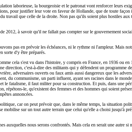
ulation laborieuse, la bourgeoisie et le patronat vont renforcer leurs ex
tions, pour justifier leur vote en faveur de Hollande, que de toute façon il
travail que celle de la droite. Non pas qu'ils soient plus hostiles aux tr
 2012, à savoir qu'il ne fallait pas compter sur le gouvernement socialis
pouvons pas en prévoir les échéances, ni le rythme ni l'ampleur. Mais notr
en sorte d'y être préparés.
comme cela s'est vu dans l'histoire, y compris en France, en 1936 ou en 1
ent une direction, c'est-à-dire des militants qui y défendent un programme
vrière, adversaires ouverts ou faux amis aussi dangereux que les adversair
ent, du communisme, un parti influent, ayant ses racines dans le monde o
t le fatalisme, il faut militer pour sa construction. Et puis, dans une pér
on, répétons-le, qu'existent des femmes et des hommes qui soient présents
tempêtes annoncées.
in politique, car on peut prévoir que, dans le même temps, la situation po
se mobilise sur un tout autre terrain que celui qu'elle a choisi jusqu'à p
ches auxquelles nous serons confrontés. Mais cela en serait une autre si n