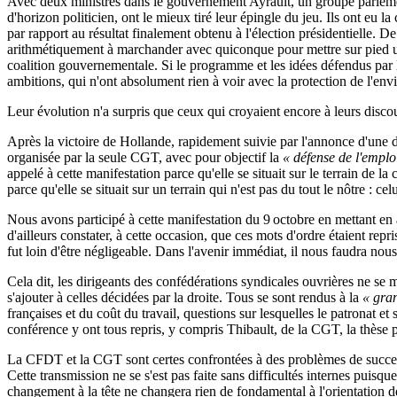
Avec deux ministres dans le gouvernement Ayrault, un groupe parlemen
d'horizon politicien, ont le mieux tiré leur épingle du jeu. Ils ont eu 
par rapport au résultat finalement obtenu à l'élection présidentielle. De
arithmétiquement à marchander avec quiconque pour mettre sur pied une
coalition gouvernementale. Si le programme et les idées défendus par 
ambitions, qui n'ont absolument rien à voir avec la protection de l'env
Leur évolution n'a surpris que ceux qui croyaient encore à leurs disco
Après la victoire de Hollande, rapidement suivie par l'annonce d'une dé
organisée par la seule CGT, avec pour objectif la
« défense de l'emploi
appelé à cette manifestation parce qu'elle se situait sur le terrain de 
parce qu'elle se situait sur un terrain qui n'est pas du tout le nôtre : ce
Nous avons participé à cette manifestation du 9 octobre en mettant 
d'ailleurs constater, à cette occasion, que ces mots d'ordre étaient repri
fut loin d'être négligeable. Dans l'avenir immédiat, il nous faudra nous s
Cela dit, les dirigeants des confédérations syndicales ouvrières ne se 
s'ajouter à celles décidées par la droite. Tous se sont rendus à la
« gra
françaises et du coût du travail, questions sur lesquelles le patronat e
conférence y ont tous repris, y compris Thibault, de la CGT, la thèse p
La CFDT et la CGT sont certes confrontées à des problèmes de successi
Cette transmission ne se s'est pas faite sans difficultés internes puis
changement à la tête ne changera rien de fondamental à l'orientation