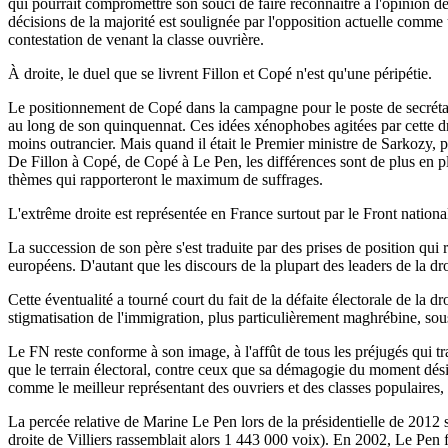
qui pourrait compromettre son souci de faire reconnaître à l'opinion de 
décisions de la majorité est soulignée par l'opposition actuelle comme
contestation de venant la classe ouvrière.
À droite, le duel que se livrent Fillon et Copé n'est qu'une péripétie.
Le positionnement de Copé dans la campagne pour le poste de secrétair
au long de son quinquennat. Ces idées xénophobes agitées par cette droit
moins outrancier. Mais quand il était le Premier ministre de Sarkozy,
De Fillon à Copé, de Copé à Le Pen, les différences sont de plus en plu
thèmes qui rapporteront le maximum de suffrages.
L'extrême droite est représentée en France surtout par le Front nation
La succession de son père s'est traduite par des prises de position qui 
européens. D'autant que les discours de la plupart des leaders de la dr
Cette éventualité a tourné court du fait de la défaite électorale de la
stigmatisation de l'immigration, plus particulièrement maghrébine, sous 
Le FN reste conforme à son image, à l'affût de tous les préjugés qui tra
que le terrain électoral, contre ceux que sa démagogie du moment dési
comme le meilleur représentant des ouvriers et des classes populaires, 
La percée relative de Marine Le Pen lors de la présidentielle de 2012 s
droite de Villiers rassemblait alors 1 443 000 voix). En 2002, Le Pen 