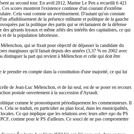
présent au second tour. En avril 2012, Marine Le Pen a recueilli 6 421
6%. Ces scores montrent l'existence continue d'un courant d'extrême
 populaire. Cela vaut comme un avertissement. D'autant qu'on constate
'un affaiblissement de la présence militante et politique de la gauche
provoquées par la politique des partis qui se réclamaient de la défense
 des gérants loyaux et même zélés des intérêts des capitalistes, ce qui
rs et de la population laborieuse.
Mélenchon, qui se fixait pour objectif de dépasser la candidate du
cores marginaux qu'il faisait depuis des années (3,37 % en 2002 avec
stinguer la part qui revient à Mélenchon et celle qui doit être
e le prendre en compte dans la constitution d'une majorité, ce qui lui
elle de Jean-Luc Mélenchon, et de lui seul, est de se poser en recours
enchon postule ouvertement à la succession d'Ayrault.
p politique comme le pronostiquent périodiquement les commentateurs. Il
 Cela se traduit, en particulier au plan local, dans les municipalités,
 locales. Ce qui implique que les relations avec leurs
alter ego
du PS
 le PCF, comme pour le PS d'ailleurs. Ce souci de ne pas compromettre