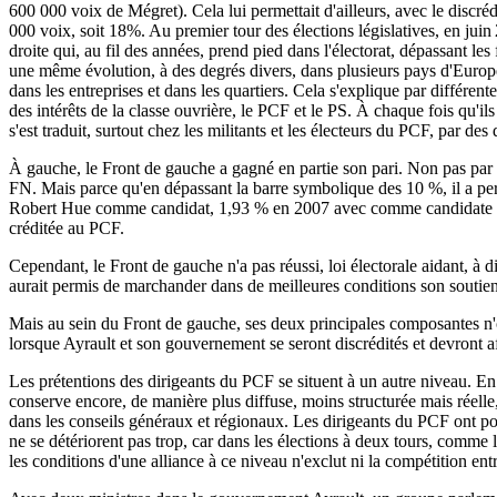
600 000 voix de Mégret). Cela lui permettait d'ailleurs, avec le discré
000 voix, soit 18%. Au premier tour des élections législatives, en juin
droite qui, au fil des années, prend pied dans l'électorat, dépassant le
une même évolution, à des degrés divers, dans plusieurs pays d'Europe. 
dans les entreprises et dans les quartiers. Cela s'explique par différent
des intérêts de la classe ouvrière, le PCF et le PS. À chaque fois qu'i
s'est traduit, surtout chez les militants et les électeurs du PCF, par des
À gauche, le Front de gauche a gagné en partie son pari. Non pas par 
FN. Mais parce qu'en dépassant la barre symbolique des 10 %, il a per
Robert Hue comme candidat, 1,93 % en 2007 avec comme candidate Mari
créditée au PCF.
Cependant, le Front de gauche n'a pas réussi, loi électorale aidant, à 
aurait permis de marchander dans de meilleures conditions son soutien
Mais au sein du Front de gauche, ses deux principales composantes n'o
lorsque Ayrault et son gouvernement se seront discrédités et devront a
Les prétentions des dirigeants du PCF se situent à un autre niveau. En
conserve encore, de manière plus diffuse, moins structurée mais réelle, 
dans les conseils généraux et régionaux. Les dirigeants du PCF ont pour
ne se détériorent pas trop, car dans les élections à deux tours, comme
les conditions d'une alliance à ce niveau n'exclut ni la compétition entr