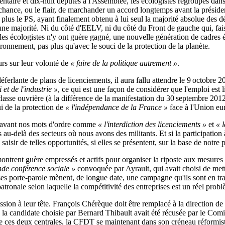
taire et dix-huit députés à l'Assemblée, les écologistes regroupés da
la chance, ou le flair, de marchander un accord longtemps avant la préside
 plus le PS, ayant finalement obtenu à lui seul la majorité absolue des dé
 majorité. Ni du côté d'EELV, ni du côté du Front de gauche qui, faisan
les écologistes n'y ont guère gagné, une nouvelle génération de cadres 
ironnement, pas plus qu'avec le souci de la protection de la planète.
urs sur leur volonté de
« faire de la politique autrement »
.
ferlante de plans de licenciements, il aura fallu attendre le 9 octobre 2
 et de l'industrie »
, ce qui est une façon de considérer que l'emploi est 
la classe ouvrière (à la différence de la manifestation du 30 septembre 201
lui de la protection de
« l'indépendance de la France »
face à l'Union eu
en avant nos mots d'ordre comme
« l'interdiction des licenciements »
et
« l
s au-delà des secteurs où nous avons des militants. Et si la participation 
aisir de telles opportunités, si elles se présentent, sur la base de notre p
montrent guère empressés et actifs pour organiser la riposte aux mesures
nde conférence sociale »
convoquée par Ayrault, qui avait choisi de mett
t ses porte-parole mènent, de longue date, une campagne qu'ils sont en tr
atronale selon laquelle la compétitivité des entreprises est un réel prob
on à leur tête. François Chérèque doit être remplacé à la direction de
que la candidate choisie par Bernard Thibault avait été récusée par le Com
 de ces deux centrales, la CFDT se maintenant dans son créneau réform