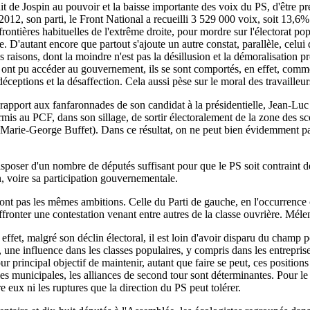
dit de Jospin au pouvoir et la baisse importante des voix du PS, d'être 
 2012, son parti, le Front National a recueilli 3 529 000 voix, soit 13,
s frontières habituelles de l'extrême droite, pour mordre sur l'électorat
D'autant encore que partout s'ajoute un autre constat, parallèle, celui d
es raisons, dont la moindre n'est pas la désillusion et la démoralisation 
ls ont pu accéder au gouvernement, ils se sont comportés, en effet, comme
 déceptions et la désaffection. Cela aussi pèse sur le moral des travailleu
rapport aux fanfaronnades de son candidat à la présidentielle, Jean-Luc 
mis au PCF, dans son sillage, de sortir électoralement de la zone des s
e-George Buffet). Dans ce résultat, on ne peut bien évidemment pas di
disposer d'un nombre de députés suffisant pour que le PS soit contraint d
, voire sa participation gouvernementale.
nt pas les mêmes ambitions. Celle du Parti de gauche, en l'occurrence c
ffronter une contestation venant entre autres de la classe ouvrière. Mél
 effet, malgré son déclin électoral, il est loin d'avoir disparu du cham
une influence dans les classes populaires, y compris dans les entreprises.
 principal objectif de maintenir, autant que faire se peut, ces positions
 les municipales, les alliances de second tour sont déterminantes. Pour
e eux ni les ruptures que la direction du PS peut tolérer.