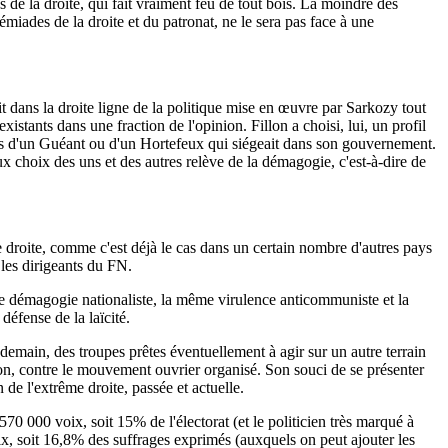
s de la droite, qui fait vraiment feu de tout bois. La moindre des
iades de la droite et du patronat, ne le sera pas face à une
 dans la droite ligne de la politique mise en œuvre par Sarkozy tout
istants dans une fraction de l'opinion. Fillon a choisi, lui, un profil
ons d'un Guéant ou d'un Hortefeux qui siégeait dans son gouvernement.
ux choix des uns et des autres relève de la démagogie, c'est-à-dire de
de droite, comme c'est déjà le cas dans un certain nombre d'autres pays
 les dirigeants du FN.
même démagogie nationaliste, la même virulence anticommuniste et la
défense de la laïcité.
e demain, des troupes prêtes éventuellement à agir sur un autre terrain
on, contre le mouvement ouvrier organisé. Son souci de se présenter
de l'extrême droite, passée et actuelle.
70 000 voix, soit 15% de l'électorat (et le politicien très marqué à
ix, soit 16,8% des suffrages exprimés (auxquels on peut ajouter les