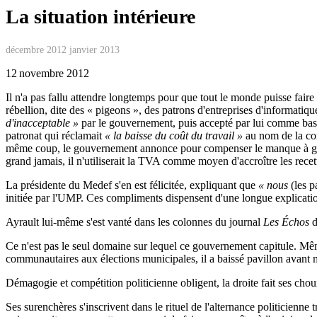
La situation intérieure
décembre 2012 janvier 2013
12 novembre 2012
Il n'a pas fallu attendre longtemps pour que tout le monde puisse faire 
rébellion, dite des « pigeons », des patrons d'entreprises d'informati
d'inacceptable »
par le gouvernement, puis accepté par lui comme base 
patronat qui réclamait
« la baisse du coût du travail »
au nom de la com
même coup, le gouvernement annonce pour compenser le manque à gagner
grand jamais, il n'utiliserait la TVA comme moyen d'accroître les recet
La présidente du Medef s'en est félicitée, expliquant que
« nous
(les p
initiée par l'UMP. Ces compliments dispensent d'une longue explicati
Ayrault lui-même s'est vanté dans les colonnes du journal
Les Échos
d
Ce n'est pas le seul domaine sur lequel ce gouvernement capitule. Mê
communautaires aux élections municipales, il a baissé pavillon avant
Démagogie et compétition politicienne obligent, la droite fait ses cho
Ses surenchères s'inscrivent dans le rituel de l'alternance politicienn