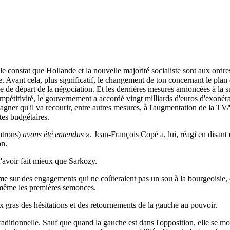
le constat que Hollande et la nouvelle majorité socialiste sont aux ordres
que. Avant cela, plus significatif, le changement de ton concernant le p
de départ de la négociation. Et les dernières mesures annoncées à la su
pétitivité, le gouvernement a accordé vingt milliards d'euros d'exonérat
 qu'il va recourir, entre autres mesures, à l'augmentation de la TVA, 
tes budgétaires.
atrons)
avons été entendus »
. Jean-François Copé a, lui, réagi en disan
on.
'avoir fait mieux que Sarkozy.
me sur des engagements qui ne coûteraient pas un sou à la bourgeoisie
 même les premières semonces.
ux gras des hésitations et des retournements de la gauche au pouvoir.
e traditionnelle. Sauf que quand la gauche est dans l'opposition, elle s