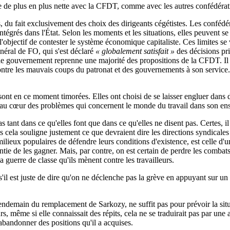
e de plus en plus nette avec la CFDT, comme avec les autres confédérat
du fait exclusivement des choix des dirigeants cégétistes. Les confédérat
tégrés dans l'État. Selon les moments et les situations, elles peuvent s
'objectif de contester le système économique capitaliste. Ces limites se 
énéral de FO, qui s'est déclaré
« globalement satisfait »
des décisions pri
 le gouvernement reprenne une majorité des propositions de la CFDT. Il n
contre les mauvais coups du patronat et des gouvernements à son service.
s sont en ce moment timorées. Elles ont choisi de se laisser engluer da
e au cœur des problèmes qui concernent le monde du travail dans son en
 tant dans ce qu'elles font que dans ce qu'elles ne disent pas. Certes, i
is cela souligne justement ce que devraient dire les directions syndicales 
s milieux populaires de défendre leurs conditions d'existence, est celle d
rantie de les gagner. Mais, par contre, on est certain de perdre les comb
la guerre de classe qu'ils mènent contre les travailleurs.
ar s'il est juste de dire qu'on ne déclenche pas la grève en appuyant sur u
endemain du remplacement de Sarkozy, ne suffit pas pour prévoir la situa
leurs, même si elle connaissait des répits, cela ne se traduirait pas par un
 abandonner des positions qu'il a acquises.