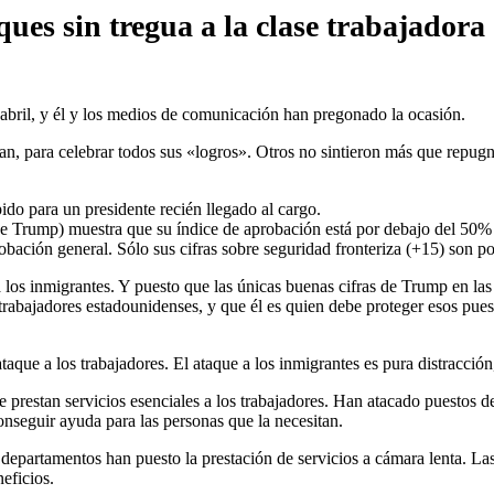
es sin tregua a la clase trabajadora
abril, y él y los medios de comunicación han pregonado la ocasión.
 para celebrar todos sus «logros». Otros no sintieron más que repugnan
do para un presidente recién llegado al cargo.
 Trump) muestra que su índice de aprobación está por debajo del 50% en 
robación general. Sólo sus cifras sobre seguridad fronteriza (+15) son po
os inmigrantes. Y puesto que las únicas buenas cifras de Trump en las e
 trabajadores estadounidenses, y que él es quien debe proteger esos pues
e a los trabajadores. El ataque a los inmigrantes es pura distracción,
tan servicios esenciales a los trabajadores. Han atacado puestos de t
onseguir ayuda para las personas que la necesitan.
departamentos han puesto la prestación de servicios a cámara lenta. Las
eficios.