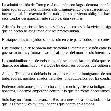
La administración de Trump está contando con largas demoras por falta 
trabajadoras con bajos ingresos está disminuyendo o desapareciendo.
internacional. La mayoría de los trabajadores se vieron obligados hac
esos fondos desaparecen ante sus ojos, una vez más.
Además, los precios de los comestibles y los costes de la vivienda si
que ha hecho ha asegurado que los precios suban.
El ataque a los trabajadores no es solo en este país. Todos los recort
Este ataque a la clase obrera internacional aumenta la división entre lo
guerras actuales y futuras. Los trabajadores del mundo sólo intentan vi
Los multimillonarios de todo el mundo se benefician a medida que se r
dinero, por alimentos … y a todos les dicen sus políticos que culpen a 
Así que Trump ha redoblado los ataques contra los inmigrantes de otros
trabajadores, nuestros aliados naturales, y los culpemos por las cond
Podemos animarnos por el hecho de que mucha gente está indignada po
nosotros. Podemos empezar a construir lo que realmente necesitamos, u
Sólo hay una forma de avanzar: Buscar a nuestros aliados, toda la clas
que les sirven y los multimillonarios que controlan a ambos.