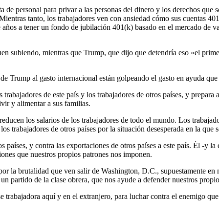
de personal para privar a las personas del dinero y los derechos que se
 Mientras tanto, los trabajadores ven con ansiedad cómo sus cuentas 4
e años a tener un fondo de jubilación 401(k) basado en el mercado de val
guen subiendo, mientras que Trump, que dijo que detendría eso «el prim
es de Trump al gasto internacional están golpeando el gasto en ayuda que
s trabajadores de este país y los trabajadores de otros países, y prepara
vir y alimentar a sus familias.
educen los salarios de los trabajadores de todo el mundo. Los trabajado
los trabajadores de otros países por la situación desesperada en la que 
 países, y contra las exportaciones de otros países a este país. Él -y l
iciones que nuestros propios patrones nos imponen.
r la brutalidad que ven salir de Washington, D.C., supuestamente en 
n partido de la clase obrera, que nos ayude a defender nuestros propios
e trabajadora aquí y en el extranjero, para luchar contra el enemigo qu