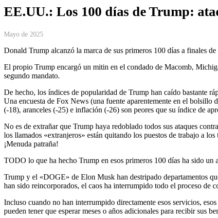
EE.UU.: Los 100 días de Trump: ataqu
Mayo de 2025
Donald Trump alcanzó la marca de sus primeros 100 días a finales de 
El propio Trump encargó un mitin en el condado de Macomb, Michigan,
segundo mandato.
De hecho, los índices de popularidad de Trump han caído bastante rápi
Una encuesta de Fox News (una fuente aparentemente en el bolsillo de
(-18), aranceles (-25) e inflación (-26) son peores que su índice de ap
No es de extrañar que Trump haya redoblado todos sus ataques contra l
los llamados «extranjeros» están quitando los puestos de trabajo a los
¡Menuda patraña!
TODO lo que ha hecho Trump en esos primeros 100 días ha sido un ataqu
Trump y el «DOGE» de Elon Musk han destripado departamentos que pres
han sido reincorporados, el caos ha interrumpido todo el proceso de c
Incluso cuando no han interrumpido directamente esos servicios, esos 
pueden tener que esperar meses o años adicionales para recibir sus ben