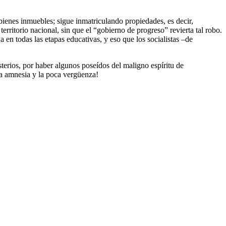
 bienes inmuebles; sigue inmatriculando propiedades, es decir,
rritorio nacional, sin que el “gobierno de progreso” revierta tal robo.
 en todas las etapas educativas, y eso que los socialistas –de
erios, por haber algunos poseídos del maligno espíritu de
la amnesia y la poca vergüenza!