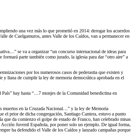
cumpliendo una vez más lo que prometió en 2014: derogar los acuerdos
 Valle de Cuelgamuros, antes Valle de los Caídos, van a permanecer en
nativa…” se va a organizar “un concurso internacional de ideas para
 formará parte también como jurado, la iglesia para dar “otro aire” a
demnizaciones por los numerosos casos de pederastia que existen y
le y llana de cumplir la ley de memoria democrática aprobada en el
“El País” hay hasta “…7 monjes de la Comunidad benedictina en
 los muertos en la Cruzada Nacional…” y la ley de Memoria
e el prior de dicha congregación, Santiago Cantera, estuvo a punto
día que da comienzo el golpe de estado de Franco, han celebrado misas
 Acción Juvenil Española, por poner solo un ejemplo. De igual forma,
siempre ha defendido el Valle de los Caídos y lanzado campañas porque