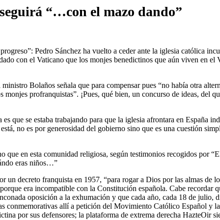
a seguirá “…con el mazo dando”
rogreso”: Pedro Sánchez ha vuelto a ceder ante la iglesia católica in
ordado con el Vaticano que los monjes benedictinos que aún viven en el
l ministro Bolaños señala que para compensar pues “no había otra alter
s monjes profranquistas”. ¡Pues, qué bien, un concurso de ideas, del que
 es que se estaba trabajando para que la iglesia afrontara en España in
está, no es por generosidad del gobierno sino que es una cuestión simp
sino que en esta comunidad religiosa, según testimonios recogidos por 
uándo eras niños…”
or un decreto franquista en 1957, “para rogar a Dios por las almas de
orque era incompatible con la Constitución española. Cabe recordar qu
 enconada oposición a la exhumación y que cada año, cada 18 de julio, 
 conmemorativas allí a petición del Movimiento Católico Español y la
ictina por sus defensores; la plataforma de extrema derecha HazteOir 