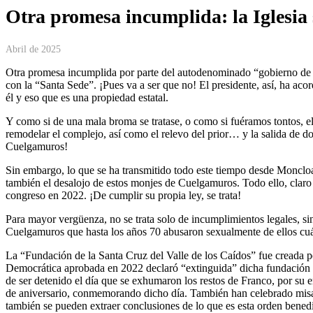
Otra promesa incumplida: la Iglesi
Abril de 2025
Otra promesa incumplida por parte del autodenominado “gobierno de p
con la “Santa Sede”. ¡Pues va a ser que no! El presidente, así, ha ac
él y eso que es una propiedad estatal.
Y como si de una mala broma se tratase, o como si fuéramos tontos, e
remodelar el complejo, así como el relevo del prior… y la salida de do
Cuelgamuros!
Sin embargo, lo que se ha transmitido todo este tiempo desde Moncloa
también el desalojo de estos monjes de Cuelgamuros. Todo ello, claro 
congreso en 2022. ¡De cumplir su propia ley, se trata!
Para mayor vergüenza, no se trata solo de incumplimientos legales, 
Cuelgamuros que hasta los años 70 abusaron sexualmente de ellos c
La “Fundación de la Santa Cruz del Valle de los Caídos” fue creada p
Democrática aprobada en 2022 declaró “extinguida” dicha fundación p
de ser detenido el día que se exhumaron los restos de Franco, por su
de aniversario, conmemorando dicho día. También han celebrado misas
también se pueden extraer conclusiones de lo que es esta orden bened