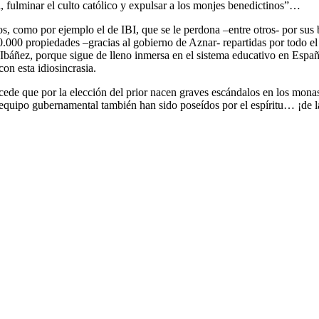
a, fulminar el culto católico y expulsar a los monjes benedictinos”…
os, como por ejemplo el de IBI, que se le perdona –entre otros- por sus
00 propiedades –gracias al gobierno de Aznar- repartidas por todo el te
 Ibáñez, porque sigue de lleno inmersa en el sistema educativo en España
on esta idiosincrasia.
ede que por la elección del prior nacen graves escándalos en los monast
 equipo gubernamental también han sido poseídos por el espíritu… ¡de 