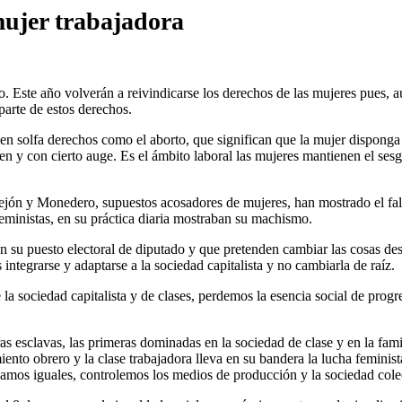
mujer trabajadora
 Este año volverán a reivindicarse los derechos de las mujeres pues, au
arte de estos derechos.
en solfa derechos como el aborto, que significan que la mujer disponga 
en y con cierto auge. Es el ámbito laboral las mujeres mantienen el sesgo
rejón y Monedero, supuestos acosadores de mujeres, han mostrado el fals
 feministas, en su práctica diaria mostraban su machismo.
n su puesto electoral de diputado y que pretenden cambiar las cosas desd
integrarse y adaptarse a la sociedad capitalista y no cambiarla de raíz.
 la sociedad capitalista y de clases, perdemos la esencia social de prog
s esclavas, las primeras dominadas en la sociedad de clase y en la fami
miento obrero y la clase trabajadora lleva en su bandera la lucha feminis
eamos iguales, controlemos los medios de producción y la sociedad cole