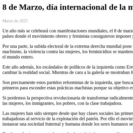
8 de Marzo, día internacional de la 
Marzo de 2025
Un año más se celebrará con manifestaciones mundiales, el 8 de marzo.
países donde el movimiento obrero y feminista consiguieron imponer p
Por una parte, la subida electoral de la extrema derecha mundial pone 
machismo, la violencia contra las mujeres, los feminicidios se mantien
el mundo entero.
Este año además, los escándalos de políticos de la izquierda como Er
cambiar la realidad social. Mientras de cara a la galería se mostraban
Son precisamente estos partidos reformistas de la izquierda, que busca
primeros para esconder estas prácticas machistas porque su objetivo es 
Si perdemos la perspectiva revolucionaria de transformar radicalmente
las mujeres, los inmigrantes, los pobres, con la clase trabajadora.
Las mujeres han sido siempre desde que hay clases sociales las primera
trabajadoras al servicio de la explotación del patrón. Por ello el movi
instaurar una sociedad fraternal y humana donde los seres humanos s