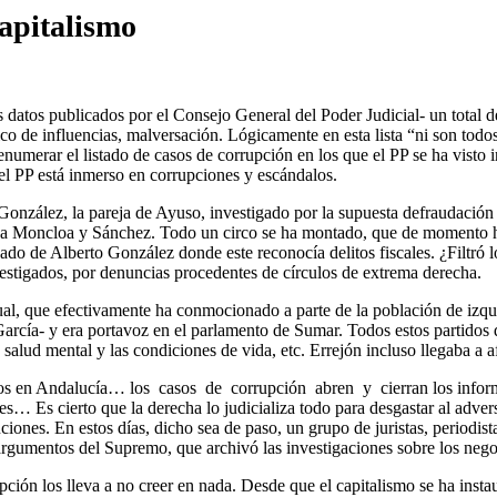
capitalismo
datos publicados por el Consejo General del Poder Judicial- un total d
fico de influencias, malversación. Lógicamente en esta lista “ni son tod
umerar el listado de casos de corrupción en los que el PP se ha visto 
el PP está inmerso en corrupciones y escándalos.
onzález, la pareja de Ayuso, investigado por la supuesta defraudación 
ente a Moncloa y Sánchez. Todo un circo se ha montado, que de momento 
do de Alberto González donde este reconocía delitos fiscales. ¿Filtró
estigados, por denuncias procedentes de círculos de extrema derecha.
ual, que efectivamente ha conmocionado a parte de la población de izq
arcía- y era portavoz en el parlamento de Sumar. Todos estos partidos 
d mental y las condiciones de vida, etc. Errejón incluso llegaba a afir
arios en Andalucía… los casos de corrupción abren y cierran los inform
s… Es cierto que la derecha lo judicializa todo para desgastar al advers
ituciones. En estos días, dicho sea de paso, un grupo de juristas, periodi
rgumentos del Supremo, que archivó las investigaciones sobre los negoc
ción los lleva a no creer en nada. Desde que el capitalismo se ha insta