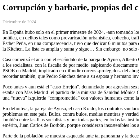
Corrupción y barbarie, propias del 
Diciembre de 2024
En España hubo solo en el primer trimestre de 2024, -aun tomando los 
política, en delitos tales como prevaricación urbanística, cohecho, trá
Esther Peña, en una comparecencia, tuvo que dedicar 6 minutos para en
la Kitchen. La lista es amplia y suma y sigue… Sin embargo, no solo 
Casi comenzó el año con el escándalo de la pareja de Ayuso, Alberto G
a los socialistas, con la fiscalía de por medio, salpicando directam
PSOE en Madrid, implicado en difundir correos -protegidos- del aboga
recordar también, que Pedro Sánchez tiene a su esposa y hermano inv
Poco antes y aún está el “caso Errejón”, denunciado por agresión sex
estaba con Mas Madrid -el partido de la ministra de Sanidad Mónica G
una “nueva” izquierda “comprometida” con valores humanos como la salu
En definitiva, la pareja de Ayuso, el caso Koldo, los contratos sanit
problemas en este país. Bulos, contra bulos, medias mentiras y verdade
también entre las filas socialistas y por todas partes, en todas las inst
emérito, Juan Carlos de Borbón, porque consideran insostenibles los a
Parte de la población se muestra asqueada ante tal panorama y la decep