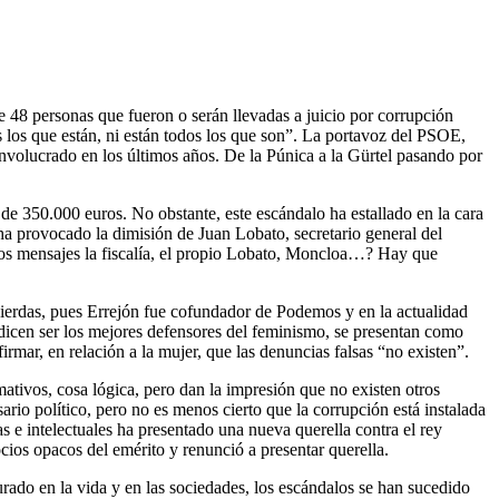
e 48 personas que fueron o serán llevadas a juicio por corrupción
os los que están, ni están todos los que son”. La portavoz del PSOE,
involucrado en los últimos años. De la Púnica a la Gürtel pasando por
de 350.000 euros. No obstante, este escándalo ha estallado en la cara
ha provocado la dimisión de Juan Lobato, secretario general del
 los mensajes la fiscalía, el propio Lobato, Moncloa…? Hay que
uierdas, pues Errejón fue cofundador de Podemos y en la actualidad
dicen ser los mejores defensores del feminismo, se presentan como
mar, en relación a la mujer, que las denuncias falsas “no existen”.
ativos, cosa lógica, pero dan la impresión que no existen otros
ario político, pero no es menos cierto que la corrupción está instalada
stas e intelectuales ha presentado una nueva querella contra el rey
ios opacos del emérito y renunció a presentar querella.
urado en la vida y en las sociedades, los escándalos se han sucedido