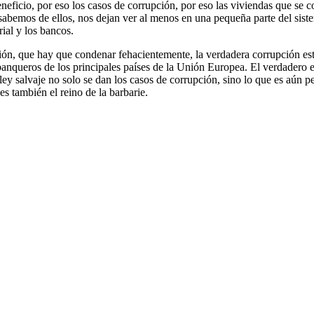
neficio, por eso los casos de corrupción, por eso las viviendas que se c
bemos de ellos, nos dejan ver al menos en una pequeña parte del sistema 
ial y los bancos.
ón, que hay que condenar fehacientemente, la verdadera corrupción estri
y banqueros de los principales países de la Unión Europea. El verdadero e
 ley salvaje no solo se dan los casos de corrupción, sino lo que es aún p
es también el reino de la barbarie.