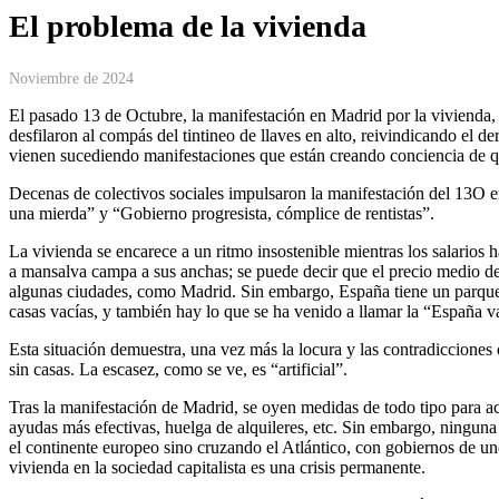
El problema de la vivienda
Noviembre de 2024
El pasado 13 de Octubre, la manifestación en Madrid por la vivienda,
desfilaron al compás del tintineo de llaves en alto, reivindicando el 
vienen sucediendo manifestaciones que están creando conciencia de qu
Decenas de colectivos sociales impulsaron la manifestación del 13O e
una mierda” y “Gobierno progresista, cómplice de rentistas”.
La vivienda se encarece a un ritmo insostenible mientras los salarios
a mansalva campa a sus anchas; se puede decir que el precio medio de
algunas ciudades, como Madrid. Sin embargo, España tiene un parque 
casas vacías, y también hay lo que se ha venido a llamar la “España v
Esta situación demuestra, una vez más la locura y las contradicciones
sin casas. La escasez, como se ve, es “artificial”.
Tras la manifestación de Madrid, se oyen medidas de todo tipo para aca
ayudas más efectivas, huelga de alquileres, etc. Sin embargo, ninguna
el continente europeo sino cruzando el Atlántico, con gobiernos de uno 
vivienda en la sociedad capitalista es una crisis permanente.