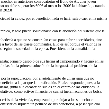
o mucho; en anteriores convocatorias el Bono de Alquiler joven
piso no debe superar los 600€ al mes o los 300€ la habitación, cuando
en 2023!
ciedad la avidez por el beneficio; nada se hará, salvo caer en la misma
sempleo, y solo puede solucionarse con la abolición del sistema que le
obedecía a que no se construían casas para cubrir necesidades, sino
 favor de las clases dominantes. Ello es así porque el valor de la
o, según la sociedad de la época. Pues bien, en la actualidad, la
lista; primero despojó de sus tierras al campesinado y hacinó en las
habolas fue la primera solución de la burguesía al problema de la
o por la especulación, por el agotamiento de un sistema que no
eficios a la par que la turisficación. El alza responde, pues, a la
asas, junto a la escasez de suelos en el centro de las ciudades, la
lativos, como activos financieros cual si fueran acciones de bolsa.
 crisis de la vivienda, empezando por alojar a los sin techo en
onfiscarles siquiera un pellizco de sus beneficios, a pesar que ello