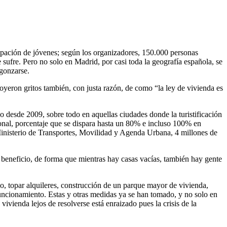
cipación de jóvenes; según los organizadores, 150.000 personas
 sufre. Pero no solo en Madrid, por casi toda la geografía española, se
rgonzarse.
yeron gritos también, con justa razón, de como “la ley de vivienda es
o desde 2009, sobre todo en aquellas ciudades donde la turistificación
onal, porcentaje que se dispara hasta un 80% e incluso 100% en
inisterio de Transportes, Movilidad y Agenda Urbana, 4 millones de
e beneficio, de forma que mientras hay casas vacías, también hay gente
lo, topar alquileres, construcción de un parque mayor de vivienda,
 funcionamiento. Estas y otras medidas ya se han tomado, y no solo en
ivienda lejos de resolverse está enraizado pues la crisis de la