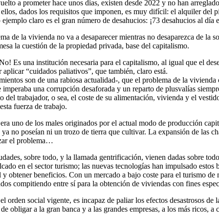
vuelto a prometer hace unos días, existen desde 2022 y no han arreglad
los, dados los requisitos que imponen, es muy difícil: el alquiler del 
o ejemplo claro es el gran número de desahucios: ¡73 desahucios al día 
ema de la vivienda no va a desaparecer mientras no desaparezca de la so
esa la cuestión de la propiedad privada, base del capitalismo.
No! Es una institución necesaria para el capitalismo, al igual que el de
aplicar “cuidados paliativos”, que también, claro está.
amientos son de una rabiosa actualidad-, que el problema de la vivienda 
imperaba una corrupción desaforada y un reparto de plusvalías siempre a
 del trabajador, o sea, el coste de su alimentación, vivienda y el vestid
esta fuerza de trabajo.
ra uno de los males originados por el actual modo de producción capita
 ya no poseían ni un trozo de tierra que cultivar. La expansión de las c
lazar el problema…
udades, sobre todo, y la llamada gentrificación, vienen dadas sobre tod
lcado en el sector turismo; las nuevas tecnologías han impulsado estos ben
tal y obtener beneficios. Con un mercado a bajo coste para el turismo de m
dos compitiendo entre sí para la obtención de viviendas con fines especu
orden social vigente, es incapaz de paliar los efectos desastrosos de la
de obligar a la gran banca y a las grandes empresas, a los más ricos, a c