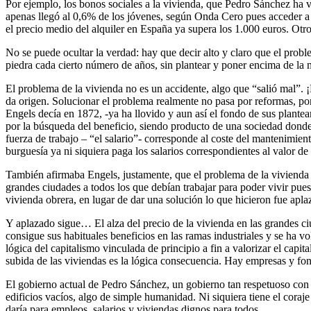
Por ejemplo, los bonos sociales a la vivienda, que Pedro Sánchez ha 
apenas llegó al 0,6% de los jóvenes, según Onda Cero pues acceder a el
el precio medio del alquiler en España ya supera los 1.000 euros. Otr
No se puede ocultar la verdad: hay que decir alto y claro que el probl
piedra cada cierto número de años, sin plantear y poner encima de la m
El problema de la vivienda no es un accidente, algo que “salió mal”. ¡
da origen. Solucionar el problema realmente no pasa por reformas, por 
Engels decía en 1872, -ya ha llovido y aun así el fondo de sus plante
por la búsqueda del beneficio, siendo producto de una sociedad donde 
fuerza de trabajo – “el salario”- corresponde al coste del mantenimiento
burguesía ya ni siquiera paga los salarios correspondientes al valor de 
También afirmaba Engels, justamente, que el problema de la vivienda e
grandes ciudades a todos los que debían trabajar para poder vivir pues
vivienda obrera, en lugar de dar una solución lo que hicieron fue ap
Y aplazado sigue… El alza del precio de la vivienda en las grandes ci
consigue sus habituales beneficios en las ramas industriales y se ha vo
lógica del capitalismo vinculada de principio a fin a valorizar el capi
subida de las viviendas es la lógica consecuencia. Hay empresas y fon
El gobierno actual de Pedro Sánchez, un gobierno tan respetuoso con el 
edificios vacíos, algo de simple humanidad. Ni siquiera tiene el coraje 
daría para empleos, salarios y viviendas dignos para todos.