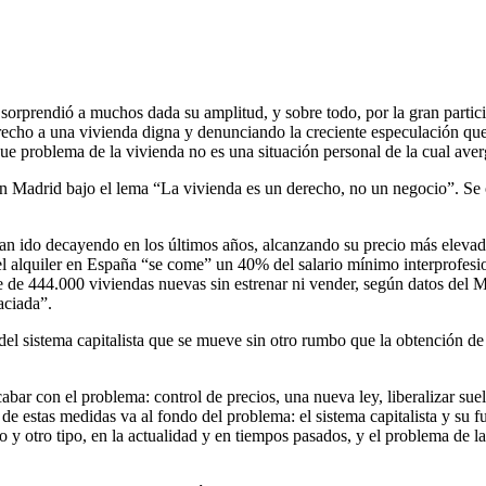
 sorprendió a muchos dada su amplitud, y sobre todo, por la gran parti
derecho a una vivienda digna y denunciando la creciente especulación que
e problema de la vivienda no es una situación personal de la cual ave
n Madrid bajo el lema “La vivienda es un derecho, no un negocio”. Se o
 han ido decayendo en los últimos años, alcanzando su precio más elevad
l alquiler en España “se come” un 40% del salario mínimo interprofesi
de 444.000 viviendas nuevas sin estrenar ni vender, según datos del M
aciada”.
 del sistema capitalista que se mueve sin otro rumbo que la obtención d
bar con el problema: control de precios, una nueva ley, liberalizar sue
 de estas medidas va al fondo del problema: el sistema capitalista y su
y otro tipo, en la actualidad y en tiempos pasados, y el problema de la v