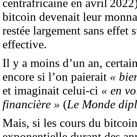
centrafricaine en avril 202
bitcoin devenait leur monnai
restée largement sans effet 
effective.
Il y a moins d’un an, certa
encore si l’on paierait
« bie
et imaginait celui-ci
« en vo
financière »
(
Le Monde dipl
Mais, si les cours du bitcoi
exponentielle durant des an